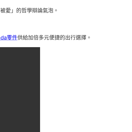
與被愛」的哲學辯論氣泡。
oda零件
供給加倍多元便捷的出行選擇。