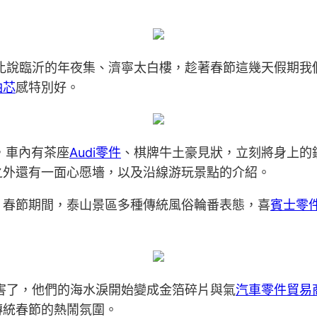
比說臨沂的年夜集、濟寧太白樓，趁著春節這幾天假期我們
油芯
感特別好。
，車內有茶座
Audi零件
、棋牌牛土豪見狀，立刻將身上的
之外還有一面心愿墻，以及沿線游玩景點的介紹。
。春節期間，泰山景區多種傳統風俗輪番表態，喜
賓士零
害了，他們的海水淚開始變成金箔碎片與氣
汽車零件貿易
傳統春節的熱鬧氛圍。