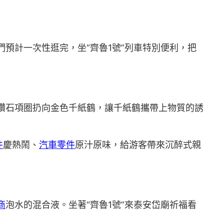
預計一次性逛完，坐“齊魯1號”列車特別便利，把
鑽石項圈扔向金色千紙鶴，讓千紙鶴攜帶上物質的誘
件
慶熱鬧、
汽車零件
原汁原味，給游客帶來沉醉式親
商
泡水的混合液。坐著“齊魯1號”來泰安岱廟祈福看