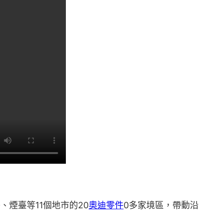
煙臺等11個地市的20
奧迪零件
0多家境區，帶動沿