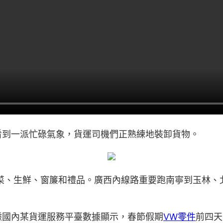
看到一派忙碌氣象，貨運司機們正熟練地裝卸貨物。
菜、生鮮、窗簾和禮品。廣西內線路重要跑南寧到玉林、
據國內某貨運服務平臺數據顯示，春節假期
VW零件
前四天