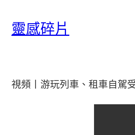
跳
至
靈感碎片
主
要
內
容
視頻丨游玩列車、租車自駕受