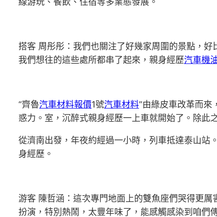
線游玩、餐飲、住宿等多業態發展。
搭客 周彤彤：我們也關注了好幾家周圍的景點，好
我們想往的這些處所都串了起來，親身經歷
汽車機
“齊魯
汽車材料報價
1號
汽車材料
”由綠皮車改革而來
惑力。室，沉醉式親身經歷一上車就開始了。除此
從濟南出發，年夜約經過一小時，列車抵達泰山站
身經歷。
游客 陳哲涵：這次專門地面上的雙魚座們哭得更厲
扮演，特別熱鬧，太豐年味了，能感觸感染到咱們