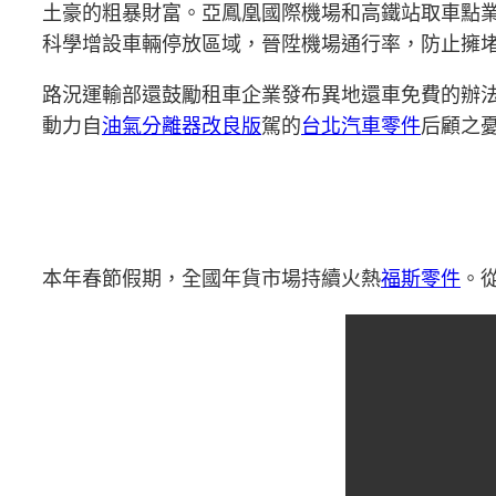
土豪的粗暴財富。亞鳳凰國際機場和高鐵站取車點
科學增設車輛停放區域，晉陞機場通行率，防止擁
路況運輸部還鼓勵租車企業發布異地還車免費的辦
動力自
油氣分離器改良版
駕的
台北汽車零件
后顧之
本年春節假期，全國年貨市場持續火熱
福斯零件
。