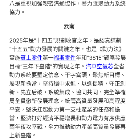
八是重視加強親密溝通協作，著力匯聚動力系統
協力。
云南
2025年是“十四五”規劃收官之年，是認真謀劃
“十五五”動力發展的關鍵之年，也是《動力法》
實施
賓士零件
第一
福斯零件
年和“3815”戰略發展
目標“三年下臺階”的實現之年。
汽車空氣芯
全省
動力系統要堅定信念、干字當頭，聚焦新目標、
展現新擔當，堅持穩中求進、以進促穩，守正創
新、先立后破，系統集成、協同共同，完全準確
周全貫徹新發展理念，統籌高質量發展和高程度
平安，堅決扛起動力第一支柱產業的任務和擔
當，堅決打好經濟平穩增長和動力電力有序供應
兩年夜攻堅戰，全力推動動力產業高質量發展再
上新臺階。