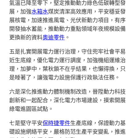
氣溫已降至零下，堅定推動動力綠色低碳轉型發
展，加強
水箱水
煤炭清潔高效應用，平安穩妥發
展核電，加速推進風電、光伏新動力項目，有序
開發抽水蓄能，推動動力重點領域年夜規模設備
更換新的資料
奧迪零件
。
五是扎實開展電力運行治理，守住兜牢社會平易
近生底線，優化電力運行調度，加強機組運維治
理，加夢中，葉秋鎖不在乎結果，也懶得換，只
是睡著了，讓強電力設施保護行政執法任務。
六是深化推進動力體制機制改造，晉陞動力科技
創新和一起配合，深化電力市場建設，摸索開展
綠電進園區試點。
七是堅守平安
保時捷零件
生產底線，保證動力基
礎設施網絡平安，嚴格防范生產平安變亂，推進