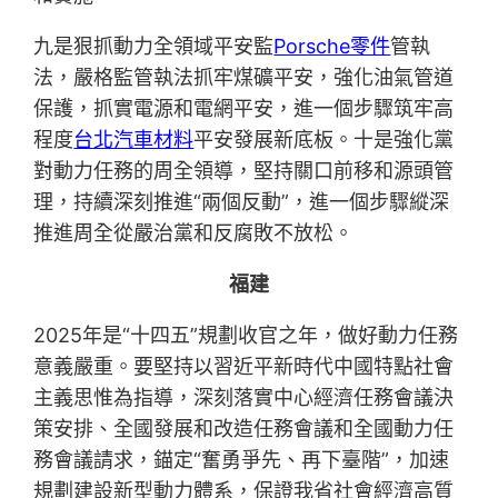
九是狠抓動力全領域平安監
Porsche零件
管執
法，嚴格監管執法抓牢煤礦平安，強化油氣管道
保護，抓實電源和電網平安，進一個步驟筑牢高
程度
台北汽車材料
平安發展新底板。十是強化黨
對動力任務的周全領導，堅持關口前移和源頭管
理，持續深刻推進“兩個反動”，進一個步驟縱深
推進周全從嚴治黨和反腐敗不放松。
福建
2025年是“十四五”規劃收官之年，做好動力任務
意義嚴重。要堅持以習近平新時代中國特點社會
主義思惟為指導，深刻落實中心經濟任務會議決
策安排、全國發展和改造任務會議和全國動力任
務會議請求，錨定“奮勇爭先、再下臺階”，加速
規劃建設新型動力體系，保證我省社會經濟高質