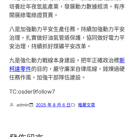
培養壯年夜氫能產業，發展動力數據經濟，有序
開展綠電綠證買賣。
八是加強動力平安生產任務。持續加強動力平安
治理，扎實做好油氣管道保護，協同做好電力平
安治理，持續抓好煤礦平安改革。
九是強化動力戰線本身建設。把牢正確政治標
斯
柯達零件
的目的，嚴守廉潔自律底線，錘煉過硬
任務作風，加強干部隊伍建設。
TC:osder9follow7
admin
2025 年 8 月 6 日
推薦文章