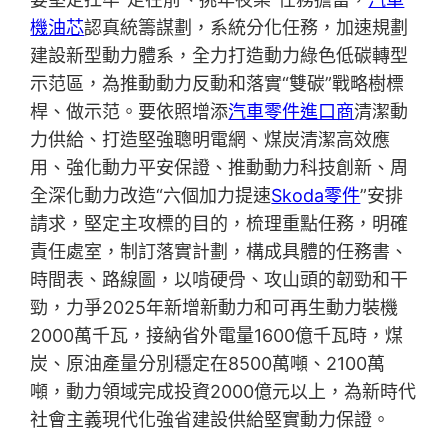
機油芯
認真統籌謀劃，系統分化任務，加速規劃
建設新型動力體系，全力打造動力綠色低碳轉型
示范區，為推動動力反動和落實“雙碳”戰略樹標
桿、做示范。要依照增添
汽車零件進口商
清潔動
力供給、打造堅強聰明電網、煤炭清潔高效應
用、強化動力平安保證、推動動力科技創新、周
全深化動力改造“六個加力提速
Skoda零件
”安排
請求，堅定主攻標的目的，梳理重點任務，明確
責任處室，制訂落實計劃，構成具體的任務書、
時間表、路線圖，以啃硬骨、攻山頭的韌勁和干
勁，力爭2025年新增新動力和可再生動力裝機
2000萬千瓦，接納省外電量1600億千瓦時，煤
炭、原油產量分別穩定在8500萬噸、2100萬
噸，動力領域完成投資2000億元以上，為新時代
社會主義現代化強省建設供給堅實動力保證。