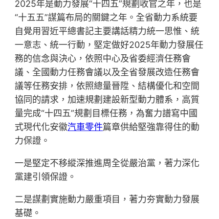
2025年是動力發展“十四五”規劃收官之年，也是
“十五五”謀篇布局的關鍵之年。全省動力系統要
自覺用習近平總書記主要講話精力統一思惟、統
一意志、統一行動，堅定做好2025年動力發展任
務的信念與決心，依照中心及省委經濟任務會
議、全國動力任務會議以及全省發展改造任務會
議等任務安排，依照總量晉陞、結構優化和空間
協同的請求，加速規劃建設新型動力體系，高質
量完成“十四五”規劃目標任務，為奮力譜寫中國
式現代化安徽
汽車零件
篇章供給堅強靠得住的動
力保證。
一是堅定不移縱深推進周全從嚴治黨，著力深化
黨建引領保證。
二是謀劃實施動力嚴重項目，著力夯實動力發展
基礎。