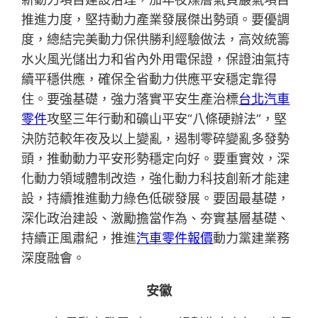
推進力度，堅持動力產業發展傑出勢頭。要優調
度，總結完美動力保供勝利經驗做法，高效統籌
水火風光儲出力和省內外用電保證，保證油氣持
續平穩供應，確保全省動力供應平安穩定靠得
住。要強基礎，強力落實平安生產治標
台北汽車
零件
攻堅三年行動和礦山平安“八條硬辦法”，堅
決防范較年夜及以上變亂，遏制零碎變亂多發勢
頭，推動動力平安形勢穩定向好。要重實效，深
化動力領域體制改造，強化動力科技創新才能建
設，持續推進動力綠色低碳發展。要固最基礎，
深化政治建設、激勵擔當作為、夯實基層基礎、
持續正風肅紀，推進
汽車零件報價
動力黨建業務
深度融會。
安徽