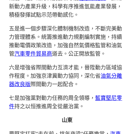
新動力產業升級，科學有序推進氫能產業發展，
積極發揮試點示范帶動感化。
五是進一個步驟深化體制機制改造，不斷完美動
力管理體系。統籌推進動力規劃編制實施，持續
推動電價政策改造，加強自然氣價格監管和油氣
管
汽車零件貿易商
道去。公正開放監管。
六是增強省際間動力互濟才能，晉陞動力區域協
作程度。加強京津冀動力協同，深化省
油氣分離
器改良版
際間動力一起配合。
七是加強黨對動力任務的周全領導，
藍寶堅尼零
件
持之以恒推進周全從嚴治黨。
山東
要堅定扛牢“走在前、挑年夜梁”任務擔當，
汽車