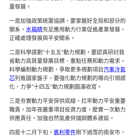
量發展。
一是加強政策統籌協調，要掌握好全局和部分的
關系，
水箱精
充足應用動力行業促進產業發展，
正確處理發展與平安關系。
二是科學謀劃“十五五”動力規劃，要認真研討我
省動力高質量發展目標、重點任務和動力需求，
科學編制動力規劃，爭取更多規劃項目
汽車冷氣
芯
列進國家盤子，要強化動力規劃的導向引領感
化，力爭“十四五”動力規劃圓滿收官。
三是夯實動力平安保供底線，扛牢動力平安重要
職責，加年夜嚴重項目投資力度，壓實一次動力
供應責任，加強自然氣產供儲銷體系建設。
四是十二月下旬，
賓利零件
剛下過雪的南安市，