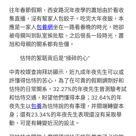
往年春節假期，西安路況年夜學的蕭旭由於看收
集直播，沒有幫家人包餃子。吃完大年夜飯，本
應是一家人
包養網
坐在一路看春晚的時光，她卻
被母親叫到臥室挨批駁。之后很長一段時光，蕭
旭和母親的關系都有些僵。
怙恃的絮聒背后是“操碎的心”
中青校媒查詢拜訪顯示，近九成年夜先生可以或
許懂得怙恃的苦心，為了在可貴的假期調劑好和
怙恃的日常關系，32.27%的年夜先生曾測驗考試
和怙恃交通，盼望他們懂得本身；32.64%的年
夜先生以
包養
為怙恃說的有事理，并開端轉變本
身；還有23.34%的年夜先生表現還沒有采取舉
動，可是有轉變近況的設法。