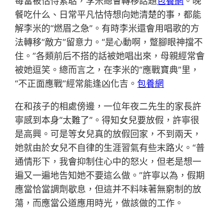
每當被怙恃絮聒，李米總會轉移話題
包養網
。晚
餐吃什么、日常平凡怙恃想向她清楚的事，都能
解李米的“燃眉之急”。有時李米還會用唱歌的方
法轉移“敵方”留意力。“是心動啊，蹩腳眼神擋不
住。”各類前后不搭的話被她唱出來，母親經常會
被她逗笑。總而言之，在李米的“應戰寶典”里，
“不正面應戰”經常能逢凶化吉。
包養網
在和孩子的相處傍邊，一位年夜二先生的家長許
寧感到本身“太難了”。得知女兒要放假，許寧很
是高興。可是等女兒真的放假回家，不到兩天，
她就由於女兒不自律的生涯習氣有些末路火。“普
通情形下，我會抑制住心中的怒火，但老是想一
遍又一遍地告知她不要這么做。”許寧以為，假期
應當恰當調劑歇息，但這并不料味著無窮制的放
蕩，而應當公道應用時光，做該做的工作。