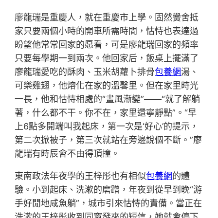
廖龍瑞是重慶人，就在重慶市上學。固然黌舍抵
家只要兩個小時的開車所需時間，怙恃也表達過
盼望他常常回家的愿看，可是廖龍瑞回家的頻率
只要每學期一到兩次。他回家后，飯桌上擺滿了
廖龍瑞愛吃的酥肉、玉米胡蘿卜排骨
包養網
湯、
可樂雞翅，他熔化在家的溫馨里。但在家里時光
一長，他和怙恃相處的“畫風漸變”——“就了解躺
著，什么都不干。你不在，家里還寧靜點”。“早
上6點多開端叫我起床，第一次是‘好心’的提示，
第二次掀被子，第三次就站在旁邊說個不斷。”廖
龍瑞有時辰會不由得頂撞。
東南政法年夜學的王梓彤也有相似
包養網
的體
驗。小到起床、洗漱的磨蹭，年夜到從早到晚“游
手好閒地咸魚躺”，城市引來怙恃的責備。當正在
洗漱的王梓彤收到同窗發來的短信，她就會停下