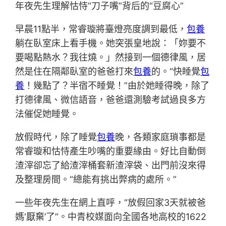
年夜先生理解怙恃“刀子嘴”背后的“豆腐心”
早晨11點半，常睿璇將臺燈亮度調到最低，
包養
躺在臥室床上看手機。她突張皇地說：「妳要不
要喝點熱水？我往燒。」然接到一個德律風，居
然是住在隔鄰臥室的爸爸打來
包養
的。“快睡覺
包
養
！幾點了？半宿不睡覺！”由於她睡得晚，除了
打德律風、微信語音，爸爸還測驗考試過良多方
法催促她睡覺。
放假時代，除了睡覺
包養
晚，各類家庭瑣事都是
常睿璇和怙恃產生吵嘴的重要緣由。好比自動倒
渣滓卻忘了給渣滓桶套新渣滓袋、出門前沒來得
及整理房間。“總能有挑出弊病的處所。”
一些年夜先生在網上直呼，“放假回家3天就被爸
媽‘厭棄’了”。中青校媒面向全國各地高校的1622