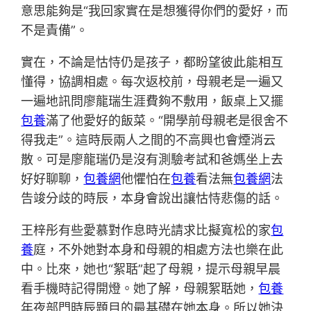
意思能夠是“我回家實在是想獲得你們的愛好，而
不是責備”。
實在，不論是怙恃仍是孩子，都盼望彼此能相互
懂得，協調相處。每次返校前，母親老是一遍又
一遍地訊問廖龍瑞生涯費夠不敷用，飯桌上又擺
包養
滿了他愛好的飯菜。“開學前母親老是很舍不
得我走”。這時辰兩人之間的不高興也會煙消云
散。可是廖龍瑞仍是沒有測驗考試和爸媽坐上去
好好聊聊，
包養網
他懼怕在
包養
看法無
包養網
法
告竣分歧的時辰，本身會說出讓怙恃悲傷的話。
王梓彤有些愛慕對作息時光請求比擬寬松的家
包
養
庭，不外她對本身和母親的相處方法也樂在此
中。比來，她也“絮聒”起了母親，提示母親早晨
看手機時記得開燈。她了解，母親絮聒她，
包養
年夜部門時辰題目的最基礎在她本身。所以她決