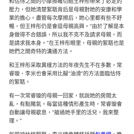
和怙恃之間的小摩擦確切給王梓彤帶來了必定的
壓力，但她清楚絮聒背后是母親對她的安康和學
業的擔心。盡管每次摩擦后，她心里都有些不舒
暢，但王梓彤仍是會逗母親高興。“由於了解是本
身做得不合錯誤，所以我不克不及請求母親，而
是請求我本身。”在王梓彤眼里，母親的絮聒也是
她們之間奇特的溝通方法。
和王梓彤采取異樣方法的年夜先生不在多數，常
睿璇、李米也會采用比擬“油滑”的方法面臨怙恃
的絮聒。
有一次常睿璇的母親一回家，就說她的房間太
亂，有點賭氣。每當這種情形產生時，常睿璇會
自動讓母親歇息，“搶過她手里的活兒，我來整
理。”