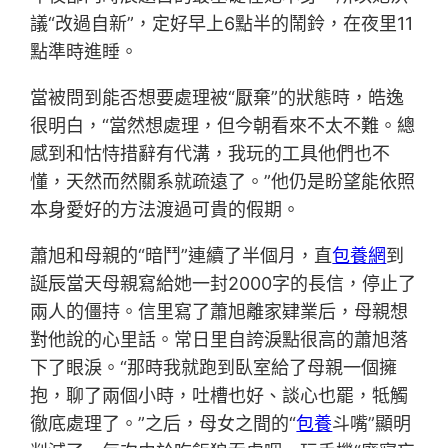
議“改過自新”，定好早上6點半的鬧鈴，在夜里11
點準時進睡。
當被問到能否想要處理被“厭棄”的狀態時，皓逸
很明白，“當然想處理，但今朝看來不太不難。總
感到和怙恃措辭有代溝，我玩的工具他們也不
懂，天然而然關系就疏遠了。”他仍是盼望能依照
本身愛好的方法渡過可貴的假期。
蕭旭和母親的“暗鬥”連續了半個月，直
包養網
到
誕辰當天母親寫給她一封2000字的長信，停止了
兩人的僵持。信里寫了蕭旭離家肄業后，母親想
對他說的心里話。常日里自誇淚點很高的蕭旭落
下了眼淚。“那時我就跑到臥室給了母親一個擁
抱，聊了兩個小時，吐槽也好、談心也罷，牴觸
徹底處理了。”之后，母女之間的“
包養
斗嘴”顯明