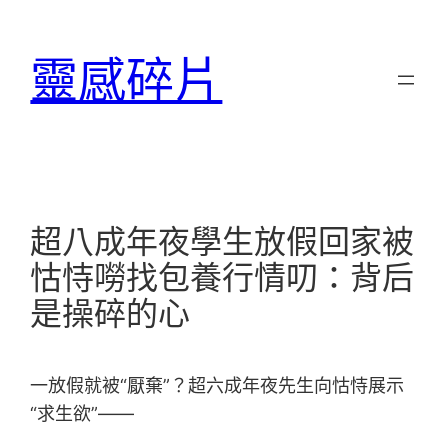
跳
至
靈感碎片
主
要
內
容
超八成年夜學生放假回家被
怙恃嘮找包養行情叨：背后
是操碎的心
一放假就被“厭棄”？超六成年夜先生向怙恃展示
“求生欲”——