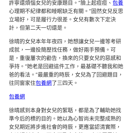
許寧還煩惱女兒的安康題目。“臉上起痘痘、
包養
心理期不紀律都和睡眠缺乏有關。”固然女兒反思
立場好，可是履行力很差。女兒有數次下定決
計，但第二天一切還是。
徐晴的女兒本年年夜四，她想讓女兒一邊等考研
成就，一邊投簡歷找任務，做好兩手預備。可
是，重復屢次的勸告，換來的只要女兒的惡感和
爭持。“她老是回避這件工作，最基礎不聽我和她
爸的看法。”最嚴重的時辰，女兒為了回避題目，
往同窗家住
包養網
了三四天。
包養網
徐晴感到本身對女兒的絮聒，都是為了輔助她找
準今后的標的目的。她以為心智尚未完整成熟的
女兒期近將步進社會的時辰，更應當認清實際，