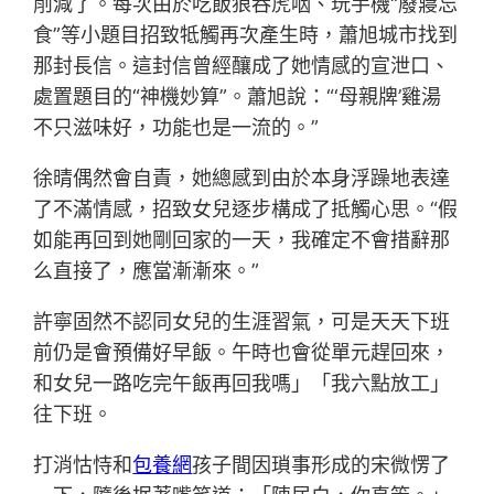
削減了。每次由於吃飯狼吞虎咽、玩手機“廢寢忘
食”等小題目招致牴觸再次產生時，蕭旭城市找到
那封長信。這封信曾經釀成了她情感的宣泄口、
處置題目的“神機妙算”。蕭旭說：“‘母親牌’雞湯
不只滋味好，功能也是一流的。”
徐晴偶然會自責，她總感到由於本身浮躁地表達
了不滿情感，招致女兒逐步構成了抵觸心思。“假
如能再回到她剛回家的一天，我確定不會措辭那
么直接了，應當漸漸來。”
許寧固然不認同女兒的生涯習氣，可是天天下班
前仍是會預備好早飯。午時也會從單元趕回來，
和女兒一路吃完午飯再回我嗎」「我六點放工」
往下班。
打消怙恃和
包養網
孩子間因瑣事形成的宋微愣了