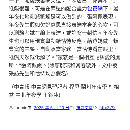
一下，隨後抿著嘴笑道：「陳居白，你真笨。」
牴觸很難，可是在兩邊的配合盡力
包養網
下，最
年夜化地削減牴觸是可以做到的。張阿佩表現，
年夜先生假如欠好意思直接表達本身的心坎，可
以測驗考試在線上表達，或許寫一封信。年夜先
生也可以用現實舉動給怙恃反應。給爸媽做一頓
豐富的午餐、自動承當家務，當怙恃看在眼里，
牴觸天然就化解了。“家就是一個相互賜與愛的處
所。”張阿佩說。(除廖龍瑞和常睿璇外，文中被
采訪先生和怙恃均為假名)
（中青報·中青網見習記者 程思 蘭州年夜學 杜相
益 中北年夜學 王鈺冰)
admin
2025 年 5 月 20 日
推薦文章
[db:标签]