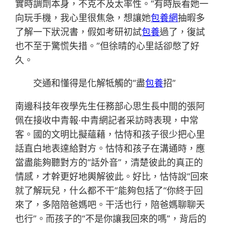
實時調劑本身，不克不及太率性。“有時辰看她一
向玩手機，我心里很焦急，想讓她
包養網
抽暇多
了解一下狀況書，假如考研初試
包養
過了，復試
也不至于驚慌失措。”但徐晴的心里話卻憋了好
久。
交通和懂得是化解牴觸的“盡
包養
招”
南邊科技年夜學先生任務部心思生長中間的張阿
佩在接收中青報·中青網記者采訪時表現，中常
客。國的文明比擬蘊藉，怙恃和孩子很少把心里
話直白地表達給對方。怙恃和孩子在溝通時，應
當盡能夠聽對方的“話外音”，清楚彼此的真正的
情感，才幹更好地輿解彼此。好比，怙恃說“回來
就了解玩兒，什么都不干”能夠包括了“你終于回
來了，多陪陪爸媽吧。干活也行，陪爸媽聊聊天
也行”。而孩子的“不是你讓我回來的嗎”，背后的