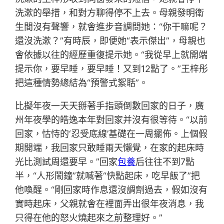
洗漱的舉措，和對方聊得停不上去。母親發明衛
生間沒有聲響，就會進步音調問她：“你干嘛呢？
還沒洗漱？”有時辰，即便她“表示傑出”，母親也
會依據以往的經歷重復提示她。“我從早上就開端
提示你，要早睡，要早睡！又到12點了。”王梓彤
把這種情勢總結為“預警式絮聒”。
比擬年夜一天天掰著手指頭倒數回家的日子，廣
州年夜學的皓逸本年對回家并沒有很等待。“以前
回家，怙恃的‘忍受底線’基礎在一周擺佈。上個假
期開端，我回家只敢睡兩天懶覺，在家的起床時
光比測試周還要早。”回家
包養
后往往不到7點
半，“人形鬧鐘”就喊著“快點起床，吃早飯了”把
他喚醒。“剛回家時作息還沒調劑過去，假如沒有
實時起床，父親就會在裡面弄出很年夜消息，我
只得在他的怒火燒起來之前整理好。”