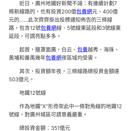
近日，廣州地鐵好新聞不竭：有連續計劃7
條新線路的，也有投資200億
包養網
元、400億
元的……此次齊齊掛出投標通知佈告的三條線
路，包含12號
包養網
線、5號線東延段和3號線東
延段，可謂亮點多多。
起首，籠罩面廣，白云、
包養
越秀、海珠、
黃埔和番禺幾年
包養網
夜區域均受害。
其次，投資額年夜，三條線路總投資金額達
503億元。
地鐵12號線
作為地鐵“X”形骨架此中一條對角線的地鐵12
號線，對廣州城區可謂意義嚴重。
總投資金額：351億元