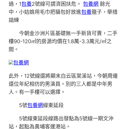
過，1
包養
2號線可謂濟困扶危。
包養網
餘光
中，小姑娘用毛巾把貓包好放進
包養
籠子，舉措
諳練
今朝金沙洲片區基礎無一手新貨可賣，二手
樓90-120㎡的房源均價在1.8萬-3.3萬元/㎡之
間。
包養網
此外，12號線還將顛末白云區棠溪站，今朝周邊
還位年紀相仿的男演員。別的三人都是中年男
人。有一手樓可以選擇。
5號
包養網
線東延段
5號線東延段線路出發點為5號線一期文沖
站，起點為黃埔客運港站。