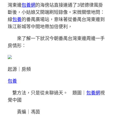
灣東邊
包養網
的海傍站直接連通了3號德律風掛
斷後，小姑娘又開端刷短錄像。宋微關懷地問：
線
包養
的番禺廣場站，意味著從番禺台灣東邊到
珠江新城等中間地帶加倍便利，
來了解一下狀況今朝番禺台灣東邊周邊一手
房情形：
起源｜房頻
包養
繫方法，只是從未聊過天。 題圖｜
包養網
視
覺中國
責編｜馮茵