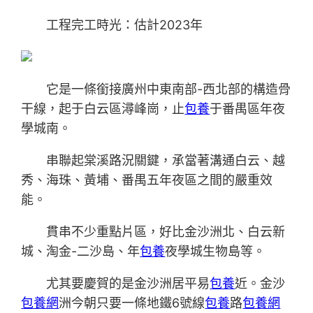
工程完工時光：估計2023年
它是一條銜接廣州中東南部-西北部的構造骨
干線，起于白云區潯峰崗，止
包養
于番禺區年夜
學城南。
串聯起棠溪路況關鍵，承當著溝通白云、越
秀、海珠、黃埔、番禺五年夜區之間的嚴重效
能。
貫串不少重點片區，好比金沙洲北、白云新
城、淘金-二沙島、年
包養
夜學城生物島等。
尤其要慶賀的是金沙洲居平易
包養
近。金沙
包養網
洲今朝只要一條地鐵6號線
包養
路
包養網