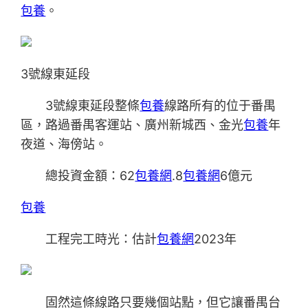
包養
。
3號線東延段
3號線東延段整條
包養
線路所有的位于番禺
區，路過番禺客運站、廣州新城西、金光
包養
年
夜道、海傍站。
總投資金額：62
包養網
.8
包養網
6億元
包養
工程完工時光：估計
包養網
2023年
固然這條線路只要幾個站點，但它讓番禺台