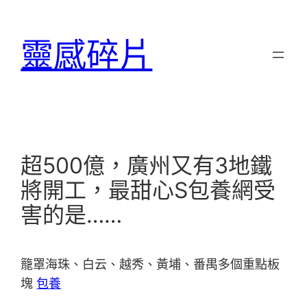
跳
至
靈感碎片
主
要
內
容
超500億，廣州又有3地鐵
將開工，最甜心S包養網受
害的是……
籠罩海珠、白云、越秀、黃埔、番禺多個重點板
塊
包養