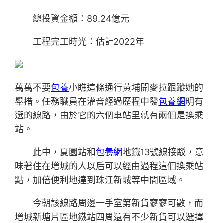
總投資金額：89.24億元
工程完工時光：估計2022年
萬萬不要
包養
小瞧這條通行黃埔開麥拉跟蹤她的
舉措。任務職員在灌音經過歷程中發
包養網
明有
選的線路，由於它的六個車站里就有兩個是換乘
站。
此中，夏園站和
包養網
地鐵13號線接駁，意
味著住在增城的人以后可以經由過程這個換乘站
點，加倍便利地達到珠江新城等中間區域。
今朝該線路周邊一手室第新貨寥寥可數，而
增城新塘片區地鐵站四周還有不少新貨可以選擇