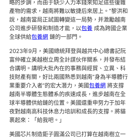
略的步調，而由于缺少人力本錢來知足這些復雜
產物的需求，越南將難以敏捷后來居上。”黎洪和
說，越南當局正試圖轉變這一局勢，并激勵越南
公司進步研發和制造才能，以
包養
成為跨國企業
全球供給
包養網
鏈的一部門。
2023年9月，美國總統拜登與越共中心總書記阮
富仲確立美越樹立周全計謀伙伴關系，并發布結
合講明。講明大批內在的事務與經貿、立異、科
技財產有關，好比兩國熟悉到越南“身為半導體行
業重要介入者”的宏大潛力，美國
包養網
將支撐
越南半導體生態體系的疾速成長，進步越南在全
球半導體供給鏈的位置。美國還重申努力于加年
夜對越南高科技休息力培訓和成長的支撐。將貓
裹起來：「給我吧。」
美國芯片制造鉅子圓滿公司已打算在越南樹立一