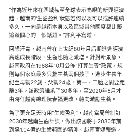
“作為近年來在區域甚至全球表示亮眼的新興經濟
體，越南的‘生齒盈利’狀態若何以及可以或許連續
多久，一向是越南本身以及區域其他國度都比擬
追蹤關心的一個話題。”許利平寫道。
回想汗青，越南曾在上世紀80年月后期進進經濟
高速成長階段，生齒也隨之激增。針對新景象，
越南政府在1988年10月公佈“打算生養”政策，規
則每個家庭最多只能生養兩個孩子，進步生養年
紀至母親22歲、父親24歲，第一、二胎之間要距
離3年。該政策維系了30多年，至2020年5月才
由時任越南總理阮春福更改，轉向激勵生養。
為了更充足天時用“生齒盈利”，越南當局曾制訂
2030年越南生齒計謀，做出該國將于2030年前
到達1.04億的生齒範圍的猜測。越南官媒報道，