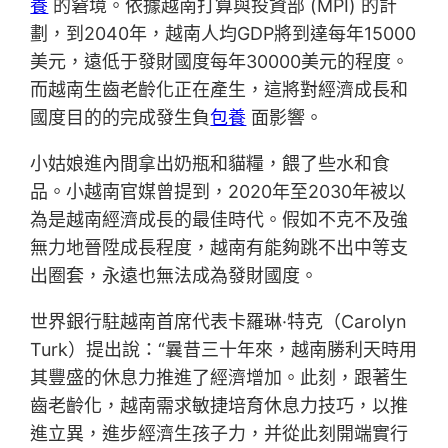
養
的窘境。依據越南打算與投資部 (MPI) 的計
劃，到2040年，越南人均GDP將到達每年15000
美元，遠低于發財國度每年30000美元的程度。
而越南生齒老齡化正在產生，這將對經濟成長和
國度目的的完成發生負
包養
面影響。
小姑娘進內間拿出奶瓶和貓糧，餵了些水和食
品。小越南官媒曾提到，2020年至2030年被以
為是越南經濟成長的最佳時代。假如不克不及強
無力地晉陞成長程度，越南有能夠跳不出中等支
出圈套，永遠也無法成為發財國度。
世界銀行駐越南首席代表卡羅琳·特克（Carolyn
Turk）提出說：“曩昔三十年來，越南勝利天時用
其豐盛的休息力推進了經濟增加。此刻，跟著生
齒老齡化，越南需求敏捷培育休息力技巧，以推
進立異，進步經濟生孩子力，并從此刻開端實行