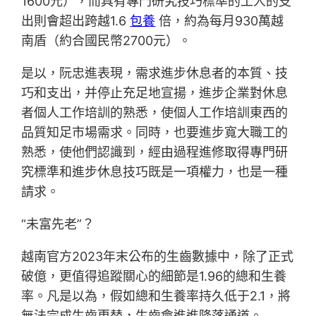
1600元），而具有專門研究技巧標準的工人的支
出則會超出跨越1.6
包養
倍，約為每月930萬越
南盾（約合國民幣2700元）。
是以，阮忠進表現，需求進步休息者的本質、技
巧和支出，并停止充足地宣揚，進步企業對休息
者個人工作培訓的熟悉，使個人工作培訓東西的
品質知足市場需求。同時，也要進步寬大職工的
熟悉，使他們認識到，經由過程進修取得專門研
究標準和進步休息技巧既是一項權力，也是一種
請求。
“未富先老”？
越南官方2023年末公布的生齒數據中，除了正式
破億，更值得追蹤關心的細節是1.96的總和生養
率。凡是以為，假如總和生養率持久低于2.1，將
無法完成生齒更替，生齒會進進降落通道。