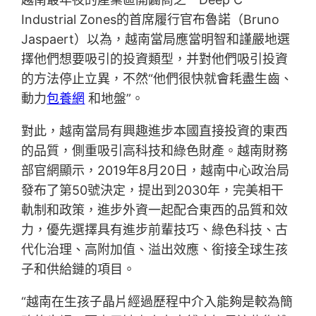
Industrial Zones的首席履行官布魯諾（Bruno
Jaspaert）以為，越南當局應當明智和謹嚴地選
擇他們想要吸引的投資類型，并對他們吸引投資
的方法停止立異，不然“他們很快就會耗盡生齒、
動力
包養網
和地盤”。
對此，越南當局有興趣進步本國直接投資的東西
的品質，側重吸引高科技和綠色財產。越南財務
部官網顯示，2019年8月20日，越南中心政治局
發布了第50號決定，提出到2030年，完美相干
軌制和政策，進步外資一起配合東西的品質和效
力，優先選擇具有進步前輩技巧、綠色科技、古
代化治理、高附加值、溢出效應、銜接全球生孩
子和供給鏈的項目。
“越南在生孩子晶片經過歷程中介入能夠是較為簡