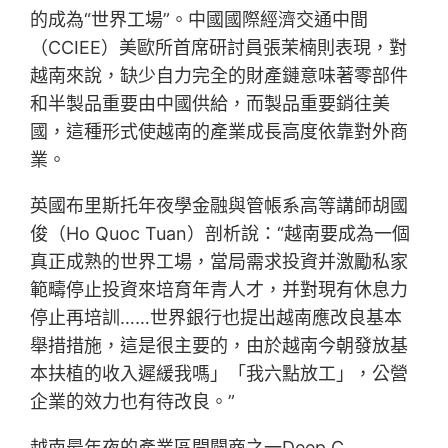
的成為“世界工場”。中國國際經濟交通中間
（CCIEE）美歐所首席研討員張茉楠則表現，對
越南來說，缺少自力完全的財產鏈意味著零部件
和半製品重要由中國供給，而製品重要銷往美
國，這種形式使越南的產業成長高度依靠對外商
業。
英國布里斯托年夜學金融與管帳系高等講師胡國
俊（Ho Quoc Tuan）剖析說：“越南要成為一個
真正成熟的世界工場，當局需求投資并激勵私家
範疇停止投資來培育年青人才，并對現有休息力
停止再培訓……世界銀行也提出越南應改良基本
舉措措施，這是很主要的，由於越南今朝發放基
本扶植的收入遲緩我嗎」「我六點放工」，公營
企業的效力也有待改良。”
越南最年夜的產業區開闢商之一Deep C