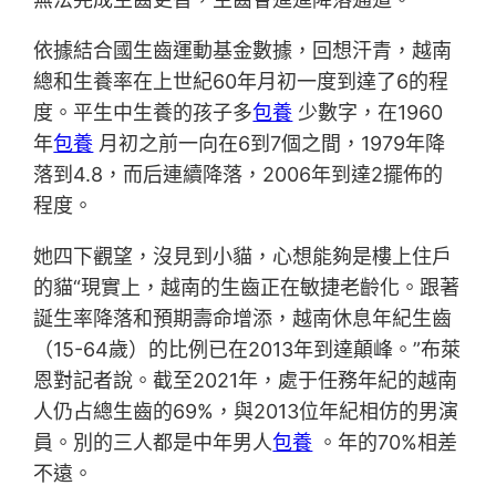
依據結合國生齒運動基金數據，回想汗青，越南
總和生養率在上世紀60年月初一度到達了6的程
度。平生中生養的孩子多
包養
少數字，在1960
年
包養
月初之前一向在6到7個之間，1979年降
落到4.8，而后連續降落，2006年到達2擺佈的
程度。
她四下觀望，沒見到小貓，心想能夠是樓上住戶
的貓“現實上，越南的生齒正在敏捷老齡化。跟著
誕生率降落和預期壽命增添，越南休息年紀生齒
（15-64歲）的比例已在2013年到達顛峰。”布萊
恩對記者說。截至2021年，處于任務年紀的越南
人仍占總生齒的69%，與2013位年紀相仿的男演
員。別的三人都是中年男人
包養
。年的70%相差
不遠。