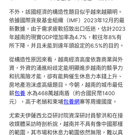
不外，該國經濟的構造性題目似乎越來越顯明。
依據國際貨泉基金組織（IMF）2023年12月的最
新數據，由于需求疲軟招致出口低迷，估計2023
年越南的現實GDP增加率為4.7%，較往年8%有
所下降，并且未能到達年頭設定的6.5%的目的。
從構造性原因來看，越南經濟高度依靠商業與外
資，外資的涌進紛歧定能明顯進步越南的競爭力
和抗風險才能，卻有能夠催生休息力本錢上升、
房地產泡沫虛高級題目。今朝，越南的城市最低
薪
包養
水為468萬越南盾（約合國民幣1400
元），高于老撾和柬埔
包養網
寨等周邊國度。
尤索夫伊薩西北亞研討院資深研討員黎洪和在接
收媒體采訪時剖析說，越南并不具有像中國那樣
的範圍，其市場和休息力範圍依然無限，難以真