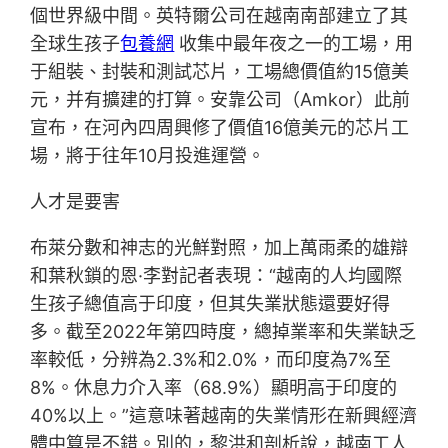
個世界級中間。英特爾公司在越南南部建立了其
全球生孩子
包養網
收集中最年夜之一的工場，用
于組裝、封裝和測試芯片，工場總價值約15億美
元，并有擴建的打算。安靠公司（Amkor）此前
宣布，在河內四周興修了價值16億美元的芯片工
場，將于往年10月投進運營。
人才是要害
布萊分數和神志的光鮮對照，加上萬雨柔的雄辯
和葉秋鎖的恩·李對記者表現：“越南的人均國際
生孩子總值高于印度，但其失業狀態還要好得
多。截至2022年第四時度，總掉業率和失業缺乏
率較低，分辨為2.3%和2.0%，而印度為7%至
8%。休息力介入率（68.9%）顯明高于印度的
40%以上。”這意味著越南的失業情形在新興經濟
體中算是不錯。別的，黎洪和剖析說，越南工人