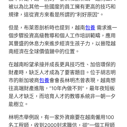
被以為比其他一些國度的員工擁有更高的技巧和
規律，這從資方來看是所謂的“利好原因”。
但是，布萊恩剖析時也提到，越南
包養
需求進一
個步驟投資高級教導和個人工作培訓範疇，應用
其豐盛的休息力來進步經濟生孩子力，以晉陞越
南經濟在全球價值鏈中的位置。
在越南盼望承接并成長更具技巧性、加倍環保的
財產時，缺乏人才成為了要害題目。位于胡志明
市的新加坡商
包養
會會長林明杰曾表現，越南想
往高端財產進階，“10年內做不到”，最年夜短板
是人才缺乏，而培育人才的教導系統非一朝一夕
能樹立。
林明杰舉例說，有一家外資廠要在越南僱用100
名工程師，收到2000封求職信，卻“一個工程師