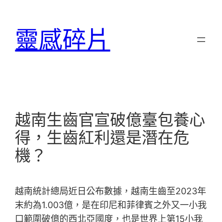
跳
至
靈感碎片
主
要
內
容
越南生齒官宣破億臺包養心
得，生齒紅利還是潛在危
機？
越南統計總局近日公布數據，越南生齒至2023年
末約為1.003億，是在印尼和菲律賓之外又一小我
口範圍破億的西北亞國度，也是世界上第15小我