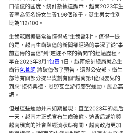
口破億的國度。統計數據還顯示，越南2023年生
養率為每名婦女生養1.96個孩子，誕生男女性別
比為112/100。
生齒範圍擴展常被懂得成“生齒盈利”。值得一提
的是，越南生齒破億的新聞卻經過的事況了從“事
前宣傳的喜信”到“遲遲不來的新聞”的經過歷程。
早在2023年3月1
包養
1日，越南統計總局就為生
齒行
包養網
將破億做了預告，還與公安部、衛生
部等有關部分提早謀劃有關“越南第1億個嬰兒的
到來”接待典禮、慰勞甚至游行慶賀運動，頗為高
調。
但是這些運動并未如期呈現，直至2023年的最后
一天，越南才正式宣布生齒破億。這背后或許與
越南現實的社會與經濟狀態有關，越南政府更加