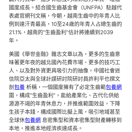
國度成長。結合國生齒基金會（UNFPA）駐越代
表處官網刊文稱，今朝，越南生齒中的年青人比
例到達汗青最高，10至24歲的年青人占總生齒的
21.1%，越南的“生齒盈利”估計將連續到2039
年。
美國《舉世金融》雜志文章以為，更多的生齒意
味著更年夜的越北國內花費市場、更多的技巧工
人、以及對外資更具吸引力的抽像。中國社會迷
信院亞太與全球計謀研討院研討員許利平也撰文
剖
包養
析稱，一個國度擁有了必定生齒範
包養網
圍，構成“生齒盈利”，能給產業化、古代化供給
源源不竭的年青休息力，并推進範圍效益，下降
生孩子本錢，構成國際比擬上風，吸引地域甚至
全球休
包養網
息密集型和資本密集型財產轉移到
本地，推進本地經濟疾速成長。