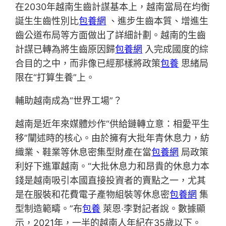
在2030年越南生齒計謀基本上，越南當局在均衡
誕生生齒性別比
包養網
、進步生齒本質、增進生
齒公道布局等方面做出了詳細計劃。越南的生齒
計謀已轉為將生齒原因歸
包養網
入完成國度的綜
合目的之中，而非像已經那樣將政策
包養
思緒局
限在“打算生養”上。
輔助越南成為“世界工場”？
越南是近年來媒體炒作“供給鏈轉立意：相愛平生
移”闡述時的核心。由於擁有大批年青休息力，紡
織業、鞋業等休息密集型財產在當
包養網
局政策
利好下進軍越南。“大批休息力和昂貴的休息力本
錢是越南吸引本國直接投資者的賣點之一，尤其
是在服裝和花費電子產物組裝等休息密
包養網
集
型制造範疇。”布
包養
萊恩·李對記者說。數據顯
示，2021年，一半的越南人年紀在35歲以下。