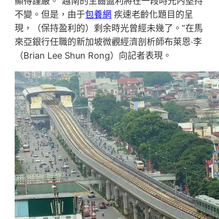
顯得謹嚴。“越南的生齒盈利將在一段時光內堅持
不變。但是，由于
包養網
疾速老齡化題目的呈
現，（保持盈利的）剩余時光曾經未幾了。”在馬
來亞銀行任職的新加坡微觀經濟剖析師布萊恩·李
（Brian Lee Shun Rong）向記者表現。