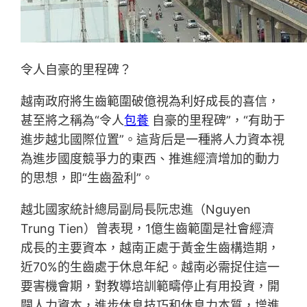
令人自豪的里程碑？
越南政府將生齒範圍破億視為利好成長的喜信，
甚至將之稱為“令人
包養
自豪的里程碑”，“有助于
進步越北國際位置”。這背后是一種將人力資本視
為進步國度競爭力的東西、推進經濟增加的動力
的思想，即“生齒盈利”。
越北國家統計總局副局長阮忠進（Nguyen
Trung Tien）曾表現，1億生齒範圍是社會經濟
成長的主要資本，越南正處于黃金生齒構造期，
近70%的生齒處于休息年紀。越南必需捉住這一
要害機會期，對教導培訓範疇停止有用投資，開
闢人力資本，進步休息技巧和休息力本質，增進