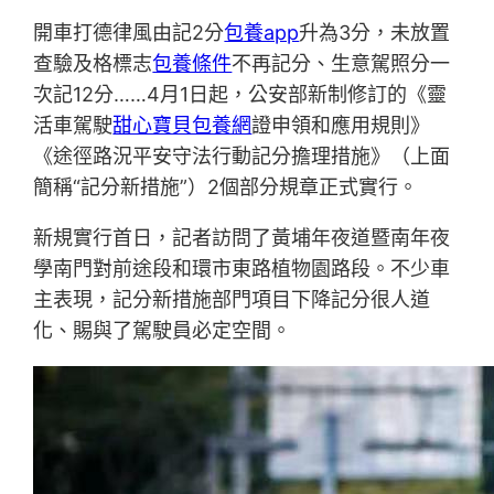
開車打德律風由記2分
包養app
升為3分，未放置
查驗及格標志
包養條件
不再記分、生意駕照分一
次記12分……4月1日起，公安部新制修訂的《靈
活車駕駛
甜心寶貝包養網
證申領和應用規則》
《途徑路況平安守法行動記分擔理措施》（上面
簡稱“記分新措施”）2個部分規章正式實行。
新規實行首日，記者訪問了黃埔年夜道暨南年夜
學南門對前途段和環市東路植物園路段。不少車
主表現，記分新措施部門項目下降記分很人道
化、賜與了駕駛員必定空間。