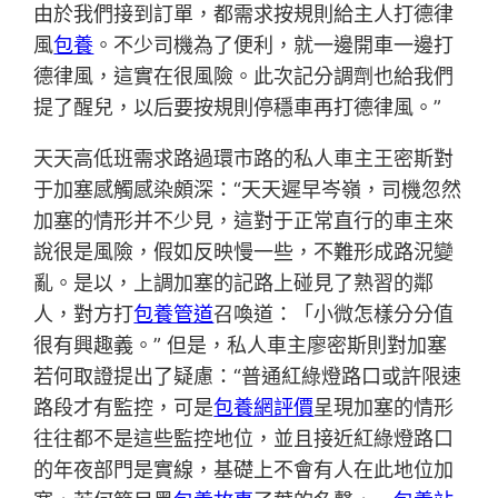
由於我們接到訂單，都需求按規則給主人打德律
風
包養
。不少司機為了便利，就一邊開車一邊打
德律風，這實在很風險。此次記分調劑也給我們
提了醒兒，以后要按規則停穩車再打德律風。”
天天高低班需求路過環市路的私人車主王密斯對
于加塞感觸感染頗深：“天天遲早岑嶺，司機忽然
加塞的情形并不少見，這對于正常直行的車主來
說很是風險，假如反映慢一些，不難形成路況變
亂。是以，上調加塞的記路上碰見了熟習的鄰
人，對方打
包養管道
召喚道：「小微怎樣分分值
很有興趣義。” 但是，私人車主廖密斯則對加塞
若何取證提出了疑慮：“普通紅綠燈路口或許限速
路段才有監控，可是
包養網評價
呈現加塞的情形
往往都不是這些監控地位，並且接近紅綠燈路口
的年夜部門是實線，基礎上不會有人在此地位加