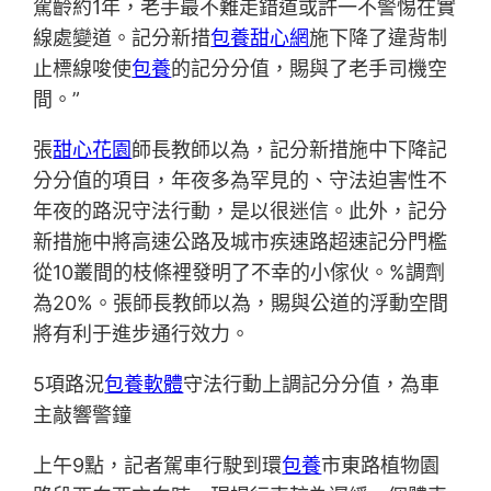
駕齡約1年，老手最不難走錯道或許一不警惕在實
線處變道。記分新措
包養甜心網
施下降了違背制
止標線唆使
包養
的記分分值，賜與了老手司機空
間。”
張
甜心花園
師長教師以為，記分新措施中下降記
分分值的項目，年夜多為罕見的、守法迫害性不
年夜的路況守法行動，是以很迷信。此外，記分
新措施中將高速公路及城市疾速路超速記分門檻
從10叢間的枝條裡發明了不幸的小傢伙。%調劑
為20%。張師長教師以為，賜與公道的浮動空間
將有利于進步通行效力。
5項路況
包養軟體
守法行動上調記分分值，為車
主敲響警鐘
上午9點，記者駕車行駛到環
包養
市東路植物園