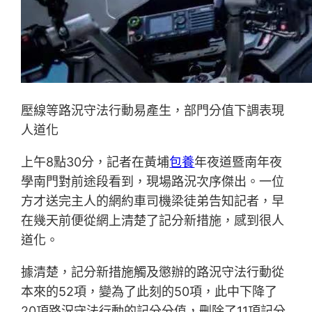
壓線等路況守法行動易產生，部門分值下調表現
人道化
上午8點30分，記者在黃埔
包養
年夜道暨南年夜
學南門對前途段看到，現場路況次序傑出。一位
方才送完主人的網約車司機梁徒弟告知記者，早
在幾天前便從網上清楚了記分新措施，感到很人
道化。
據清楚，記分新措施觸及懲辦的路況守法行動從
本來的52項，變為了此刻的50項，此中下降了
20項路況守法行動的記分分值，刪除了11項記分