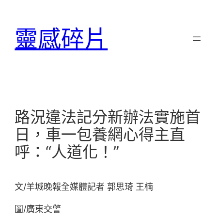
跳
至
靈感碎片
主
要
內
容
路況違法記分新辦法實施首
日，車一包養網心得主直
呼：“人道化！”
文/羊城晚報全媒體記者 郭思琦 王楠
圖/廣東交警