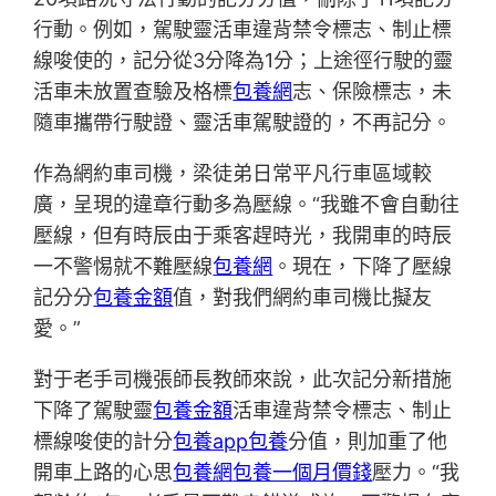
行動。例如，駕駛靈活車違背禁令標志、制止標
線唆使的，記分從3分降為1分；上途徑行駛的靈
活車未放置查驗及格標
包養網
志、保險標志，未
隨車攜帶行駛證、靈活車駕駛證的，不再記分。
作為網約車司機，梁徒弟日常平凡行車區域較
廣，呈現的違章行動多為壓線。“我雖不會自動往
壓線，但有時辰由于乘客趕時光，我開車的時辰
一不警惕就不難壓線
包養網
。現在，下降了壓線
記分分
包養金額
值，對我們網約車司機比擬友
愛。”
對于老手司機張師長教師來說，此次記分新措施
下降了駕駛靈
包養金額
活車違背禁令標志、制止
標線唆使的計分
包養app
包養
分值，則加重了他
開車上路的心思
包養網
包養一個月價錢
壓力。“我