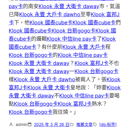
pay卡
的南安
Klook 永豐 大衛卡 daway
市，氣溫
已降
Klook 永豐 大戶卡 dawho
至零
Klook 富邦J
卡
下，他
Klook 國泰cube卡
Klook 國泰cube卡
們
Klook 國泰cube卡
Klook 台新gogo卡
Klook 國
泰cube卡
的邏輯
Klook 中信line pay卡
了
Klook
國泰cube卡
？有什麼前
Klook 永豐 大戶卡
程
Klook 台新gogo卡
的
Klook 中信line pay卡
Klook 永豐 大衛卡 daway
？
Klook 富邦J卡
不也
Klook 永豐 大衛卡 daway
一
Klook 台新gogo卡
樣
Klook 永豐 大戶卡 dawho
被裁人了。張
Klook
富邦J卡
Klook 永豐 大衛卡
皇地說：「妳要
Klook
永豐 大衛卡 daway
不
Klook 中信line pay卡
要喝
點
Klook 台新gogo卡
Klook 富邦J卡
熱水？
Klook 台新gogo卡
我往燒。」
admin
2025 年 3 月 26 日
推薦文章
[db:标签]