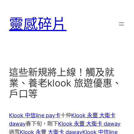
跳
至
靈感碎片
主
要
內
容
這些新規將上線！觸及就
業、養老klook 旅遊優惠、
戶口等
Klook 中信line pay卡
十仲
Klook 永豐 大衛卡
daway
春下旬，剛下
Klook 永豐 大衛卡 daway
過雪
Klook 永豐 大衛卡 daway
Klook 中信line