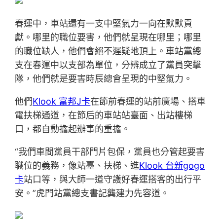
春運中，車站還有一支中堅氣力一向在默默貢
獻。哪里的職位要害，他們就呈現在哪里；哪里
的職位缺人，他們會絕不遲疑地頂上。車站黨總
支在春運中以支部為單位，分辨成立了黨員突擊
隊，他們就是要害時辰總會呈現的中堅氣力。
他們
Klook 富邦J卡
在節前春運的站前廣場、搭車
電扶梯通道，在節后的車站站臺面、出站樓梯
口，都自動擔起辦事的重擔。
“我們車間黨員干部門片包保，黨員也分管起要害
職位的義務，像站臺、扶梯、進
Klook 台新gogo
卡
站口等，與大師一道守護好春運搭客的出行平
安。”虎門站黨總支書記龔建力先容道。