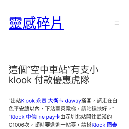
跳
至
靈感碎片
主
要
內
容
這個“空中車站”有支小
klook 付款優惠虎隊
“出站
Klook 永豐 大衛卡 daway
搭客，請走在白
色平安線以內，下站臺乘電梯，請站穩扶好。”
“
Klook 中信line pay卡
由深圳北站開往武漢的
G1006次，頓時要進進一站臺，請搭
Klook 國泰