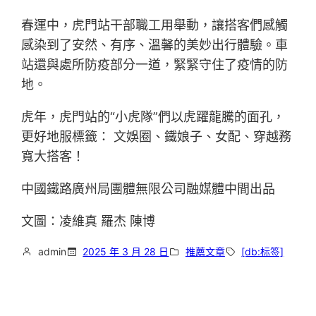
春運中，虎門站干部職工用舉動，讓搭客們感觸
感染到了安然、有序、溫馨的美妙出行體驗。車
站還與處所防疫部分一道，緊緊守住了疫情的防
地。
虎年，虎門站的“小虎隊”們以虎躍龍騰的面孔，
更好地服標籤： 文娛圈、鐵娘子、女配、穿越務
寬大搭客！
中國鐵路廣州局團體無限公司融媒體中間出品
文圖：凌維真 羅杰 陳博
admin
2025 年 3 月 28 日
推薦文章
[db:标签]