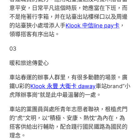
意平安，日常平凡這個時辰，她應當在下班，而
不是拖著行李箱，并在站臺出站樓梯口以及周邊
的站臺狹小處增添人手
Klook 中信line pay卡
，
領導搭客有序出站。
03
暖和旅途傳愛心
車站春運的辦事人群里，有很多動聽的場景。廣
鐵U彩的
Klook 永豐 大衛卡 daway
車站brand“小
虎隊辦事崗”就是此中最溫馨的一處。
車站的黨團員與處所青年志愿者聯袂，根植虎門
的“虎”文明，以“積極、安康、熱忱”為內在，為
搭客供給出行輔助，配合踐行國民鐵路為國民的
理念。