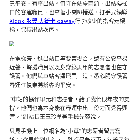
意平安、有序出站。值守在站臺兩頭、出站樓梯
口的客運職員，也拿著小喇叭播送，打手式領導
Klook 永豐 大衛卡 daway
行李較少的搭客走樓
梯，保持出站次序。
在電梯旁、進出站口等要害場合，還有公安平易
近警、聲援職員以及身穿綠馬甲的志愿者也在守
護著。他們與車站客運職員一道，悉心腸守護著
春運往復東莞搭客的平安。
“車站的協作單元和志愿者，給了我們很年夜的支
撐。他們也為本身能在春運中出一份力而覺得興
奮。”副站長王玉玲拿著手機先容說。
只見手機上一位網名為“小草”的志愿者留言寫
道：“從早忙到此刻，走路都是急行軍，包管了每