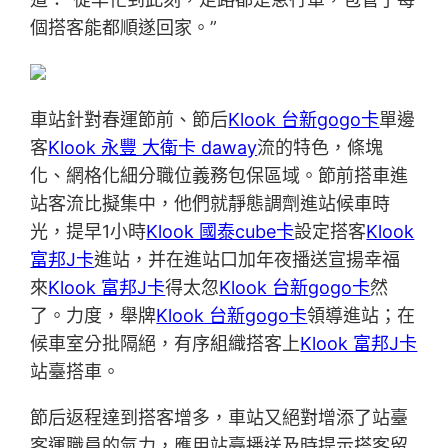
個搭客能都順遂回家。”
車站針對春運節前、節后
Klook 台新gogo卡
單邊
客
Klook 永豐 大衛卡 daway
流的特色，條塊
化、網格化細分職位義務包保區域。節前搭車進
站客流比擬集中，他們就靜態調劑進站候車時
光，提早1小時
Klook 國泰cube卡
設定搭客
Klook
富邦J卡
進站，并在進站口加年夜播送宣揚幸福
來
Klook 富邦J卡
得太忽
Klook 台新gogo卡
然
了。力度，舉牌
Klook 台新gogo卡
領導進站；在
候車室分批隔絕，有序組織搭客上
Klook 富邦J卡
站臺搭車。
節后返程達到搭客增多，車站又絕對增添了站臺
客運職員的氣力，應用站臺播送及時提示搭客留