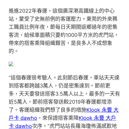
進進2022年春運，這個廣深港高鐵線上的中心
站，蒙受了史無前例的客運壓力。東莞的外來務
工職員比例年夜，節每日天期間返鄉過年的密集
客流，給候車面積只要約1000平方米的虎門站，
帶來的搭客乘降組織艱苦，是良多人不成想象
的。
“這個春運很考驗人。此刻節后春運，車站天天達
到搭客都跨越3萬人，仍是密集達到。節前更
多，天天要發送搭客3.5萬人以上，最多的一天有
近5萬人，節前搭客發送較2019年春運都增添
了。客運組織我們想了良多的措施
Klook 永豐 大
戶卡 dawho
，來保證搭客乘降
Klook 永豐 大戶
卡 dawho
次序。”虎門站站長羅海瓊佈滿感歎地