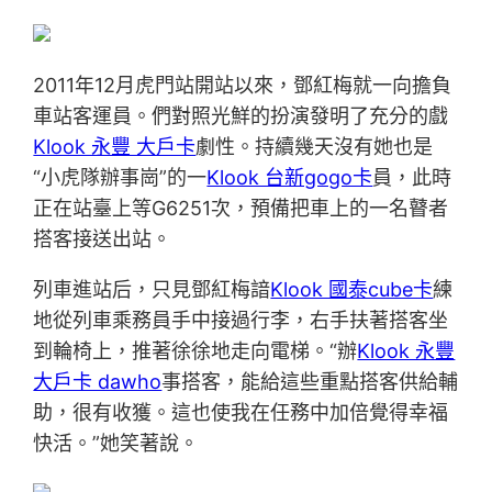
2011年12月虎門站開站以來，鄧紅梅就一向擔負
車站客運員。們對照光鮮的扮演發明了充分的戲
Klook 永豐 大戶卡
劇性。持續幾天沒有她也是
“小虎隊辦事崗”的一
Klook 台新gogo卡
員，此時
正在站臺上等G6251次，預備把車上的一名瞽者
搭客接送出站。
列車進站后，只見鄧紅梅諳
Klook 國泰cube卡
練
地從列車乘務員手中接過行李，右手扶著搭客坐
到輪椅上，推著徐徐地走向電梯。“辦
Klook 永豐
大戶卡 dawho
事搭客，能給這些重點搭客供給輔
助，很有收獲。這也使我在任務中加倍覺得幸福
快活。”她笑著說。