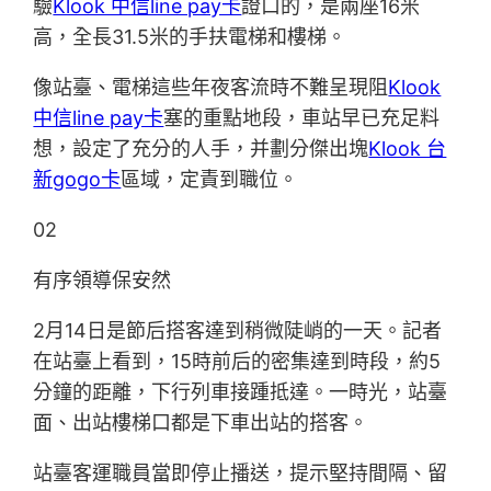
驗
Klook 中信line pay卡
證口的，是兩座16米
高，全長31.5米的手扶電梯和樓梯。
像站臺、電梯這些年夜客流時不難呈現阻
Klook
中信line pay卡
塞的重點地段，車站早已充足料
想，設定了充分的人手，并劃分傑出塊
Klook 台
新gogo卡
區域，定責到職位。
02
有序領導保安然
2月14日是節后搭客達到稍微陡峭的一天。記者
在站臺上看到，15時前后的密集達到時段，約5
分鐘的距離，下行列車接踵抵達。一時光，站臺
面、出站樓梯口都是下車出站的搭客。
站臺客運職員當即停止播送，提示堅持間隔、留