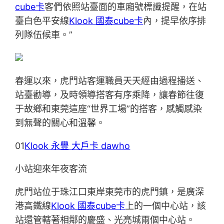
cube卡
客們依照站臺面的車廂號標識提醒，在站
臺白色平安線
Klook 國泰cube卡
內，提早依序排
列隊伍候車。”
春運以來，虎門站客運職員天天經由過程播送、
站臺勸導，及時領導搭客有序乘降，讓春節往復
于故鄉和東莞這座“世界工場”的搭客，感觸感染
到無聲的關心和溫馨。
01
Klook 永豐 大戶卡 dawho
小站迎來年夜客流
虎門站位于珠江口東岸東莞市的虎門鎮，是廣深
港高鐵線
Klook 國泰cube卡
上的一個中心站，該
站還管轄著相鄰的慶盛、光亮城兩個中心站。