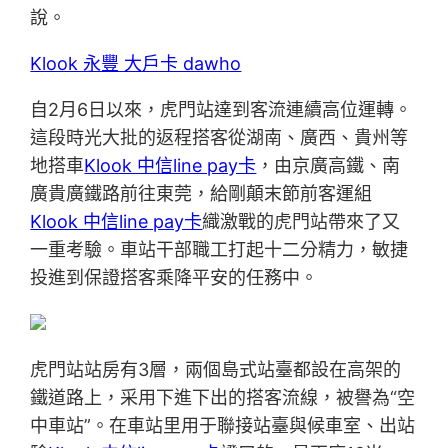
說。
Klook 永豐 大戶卡 dawho
自2月6日以來，虎門站達到客流連續高位運轉。
這段時光大批的返程搭客從湖南、廣西、貴州等
地搭車
Klook 中信line pay卡
，由京廣高鐵、南
廣貴廣鐵路前往東莞，給剛顛末節前客運組
Klook 中信line pay卡
織激戰的虎門站帶來了又
一重考驗。車站干部職工打起十二分精力，敏捷
投進到保證搭客乘降平安的任務中。
虎門站站房有3層，兩個島式站臺都設在高架的
鐵道路上，采用下進下出的搭客流線，被譽為“空
中車站”。在車站里用于聯接站臺與候車室、出站