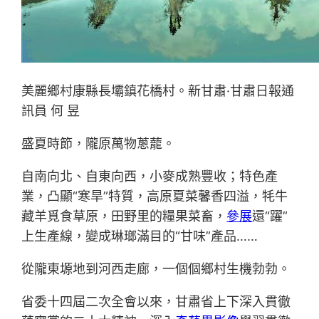
美麗鄉村康縣長壩鎮花橋村。新甘肅·甘肅日報通
訊員 何 昱
盛夏時節，隴原萬物蔥蘢。
自南向北、自東向西，小麥成熟豐收；特色產
業，凸顯“寒旱”特質，高原夏菜馨香四溢，牦牛
藏羊覓食草原，田野里的糧果菜畜，
參展
還“躍”
上生產線，變成琳瑯滿目的“甘味”產品……
從隴東塬地到河西走廊，一個個鄉村生機勃勃。
省委十四屆二次全會以來，甘肅省上下深入貫徹