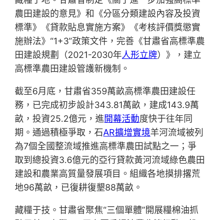
農田建設的意見》和《分區分類建設內容及投資
標準》《貸款貼息實施方案》《考核評價獎懲實
施辦法》“1+3”政策文件，完善《甘肅省高標準農
田建設規劃（2021-2030年
人形立牌
）》，建立
高標準農田建設管護新機制。
截至6月底，甘肅省359萬畝高標準農田建設任
務，已完成初步設計343.81萬畝，建成143.9萬
畝，投資25.2億元，進
開幕活動
度快于往年同
期。通過積極爭取，石
AR擴增實境
羊河流域被列
為7個全國整流域推進高標準農田試點之一；爭
取到總投資3.6億元的亞行貸款黃河流域綠色農田
建設和農業高質量發展項目。組織各地摸排撂荒
地96萬畝，已復耕復墾88萬畝。
藏糧于技。甘肅省聚焦“三個單體”開展糧棉油抓