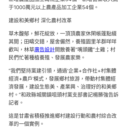
于1000萬元以上農產品加工企業54個。
建設和美鄉村 深化農村改革
草木馥郁，鮮花綻放，一頂頂農家休閑帳篷點綴
其間；田疇交錯，屋舍儼然，養殖園里羊群咩咩
歡叫，林草
廣告設計
間散養著“嘴頭饞”土雞；村
民們忙著種植養殖、發展農家樂。
“我們堅持黨建引領，通過‘企業+合作社+村集體
經濟+農戶’模式，發展鄉村旅游，帶動村集體經
濟發展，建設生態美、產業興、治理好的和美鄉
村。”和政縣城關鎮咀頭村黨支部書記楊勝強告訴
記者。
這是甘肅省積極推進鄉村建設行動和農村綜合改
革的一個實例。