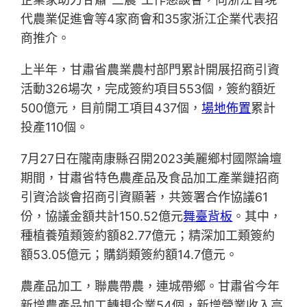
代農業促進會等4家商會和35家浙江企業代表招
商推介。
上半年，甘肅省農業農村部門累計開展招商引資
活動326場次，完成簽約項目553個，簽約額近
500億元，目前開工項目437個，
場地佈置
累計
投產110個。
7月27日在隴南康縣召開2023美麗鄉村國際論壇
期間，甘肅省特色農產品及食品加工產業鏈招商
引資洽談會招商引資顯著，共簽署合作協議61
份，協議金額共計150.52億元
舞臺背板
。其中，
種植養殖類簽約額82.77億元；精深加工類簽約
額53.05億元；購銷類簽約額14.7億元。
農產品加工，聯農帶農，連城帶鄉。甘肅省今年
新增農產品加工轉規企業54個，新增營業收入高