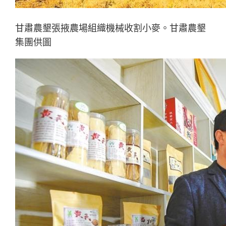
甘肅農墾張掖農場組織機械收割小麥。甘肅農墾
集團供圖