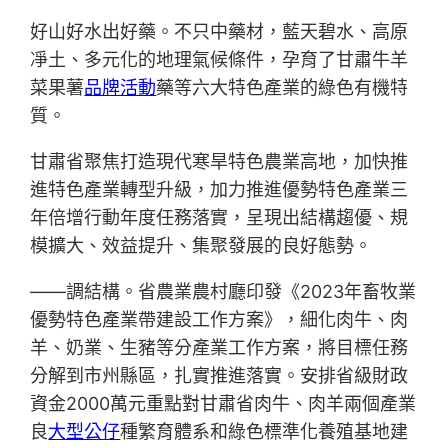
好山好水出好藥。不只中藥材，藍天碧水、高原
凈土、多元化的地理氣候條件，孕育了甘肅牛羊
菜果薯
品牌活動
藥等六大特色產業的綠色有機特
質。
甘肅省聚焦打造現代寒旱特色農業高地，加快推
進特色產業轉型升級，加力推進優勢特色產業三
年倍增行動年度任務落實，呈現出結構趨優、規
模擴大、效益提升、集聚發展的良好態勢。
——調結構。省農業農村廳印發《2023年畜牧業
優勢特色產業帶建設工作方案》，細化肉牛、肉
羊、奶業、生豬等分產業工作方案，將目標任務
分解到市州縣區，扎實推進落實。安排省級財政
資金2000萬元重點對甘肅省肉牛、肉羊兩個產業
良
大型公仔
種繁育體系和綠色標準化養殖基地建