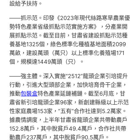
設給予扶持。
——抓示范。印發《2023年現代絲路寒旱農業優
勢特色產業省級抓點示范實施方案》，分產業開
展抓點示范。截至目前，甘肅省建設抓點示范種
養基地1325個，綠色標準化種植基地面積2099
萬畝，建設萬頭（萬只）以上標準化養殖場171
個，規模達1449萬頭（只）。
——強主體。深入實施“2512”龍頭企業引培提升
行動，引進大型頭部企業，加快培育骨干企業，
推動
包裝盒
特色產業延鏈補鏈。截至6月底，甘
肅省新引培龍頭企業96家，新創建縣級以上示范
性家庭農場153家，“五有”合作社達到5.2萬家。
據農情調度，上半年甘肅省龍頭企業共帶動農戶
152.8萬戶，其中脫貧戶49.4萬戶，合作社共帶
動農戶237萬戶，其中脫貧戶90.5萬戶。