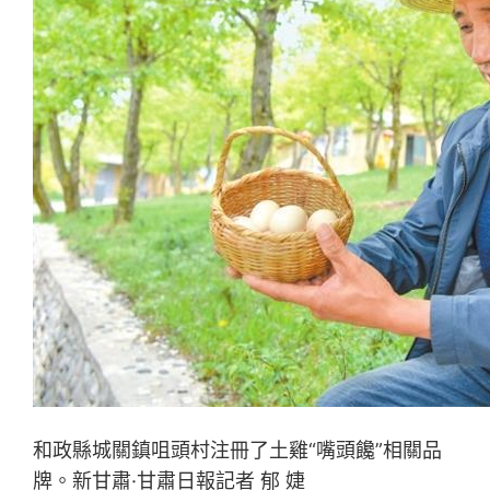
和政縣城關鎮咀頭村注冊了土雞“嘴頭饞”相關品
牌。新甘肅·甘肅日報記者 郁 婕