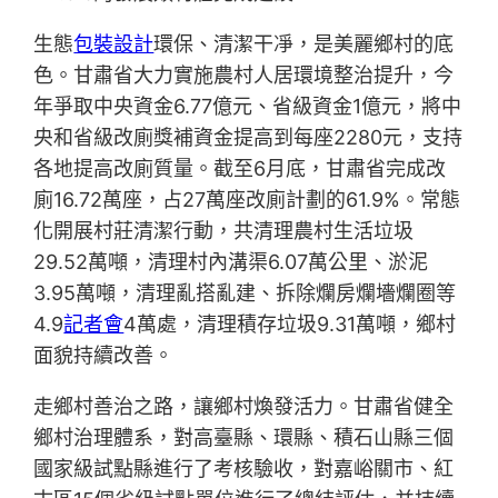
生態
包裝設計
環保、清潔干凈，是美麗鄉村的底
色。甘肅省大力實施農村人居環境整治提升，今
年爭取中央資金6.77億元、省級資金1億元，將中
央和省級改廁獎補資金提高到每座2280元，支持
各地提高改廁質量。截至6月底，甘肅省完成改
廁16.72萬座，占27萬座改廁計劃的61.9%。常態
化開展村莊清潔行動，共清理農村生活垃圾
29.52萬噸，清理村內溝渠6.07萬公里、淤泥
3.95萬噸，清理亂搭亂建、拆除爛房爛墻爛圈等
4.9
記者會
4萬處，清理積存垃圾9.31萬噸，鄉村
面貌持續改善。
走鄉村善治之路，讓鄉村煥發活力。甘肅省健全
鄉村治理體系，對高臺縣、環縣、積石山縣三個
國家級試點縣進行了考核驗收，對嘉峪關市、紅