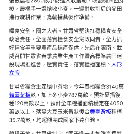
張掖農場2800畝小麥進入收獲期，收割機來回穿
梭，農機手一邊搶收小麥，一邊對收割后的麥田
進行旋耕作業，為輪播蕎麥作準備。
糧食安全，國之大者。甘肅省堅決扛穩糧食安全
政治責任，全面落實糧食安全黨政同責，全力抓
好糧食等重要農產品穩產保供。先后在隴南、武
威召開甘肅省春季農業生產工作暨高標準農田建
設現場推進會，壓實責任，落實糧播面積。
人形
立牌
甘肅省糧食生產穩中有增，今年春播糧食3140萬
舞臺背板
畝，加上冬小麥787萬畝，預計夏播復
種120萬畝以上，預計全年糧播面積穩定在4050
萬畝以上，落實大豆玉米帶狀復合
舞臺背板
種植
35.7萬畝，均超額完成國家下達任務。
藏糧于地。甘肅省制定《關于進一步加強高標準