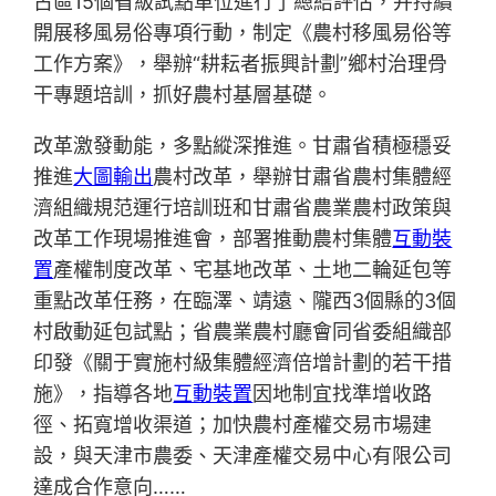
古區15個省級試點單位進行了總結評估，并持續
開展移風易俗專項行動，制定《農村移風易俗等
工作方案》，舉辦“耕耘者振興計劃”鄉村治理骨
干專題培訓，抓好農村基層基礎。
改革激發動能，多點縱深推進。甘肅省積極穩妥
推進
大圖輸出
農村改革，舉辦甘肅省農村集體經
濟組織規范運行培訓班和甘肅省農業農村政策與
改革工作現場推進會，部署推動農村集體
互動裝
置
產權制度改革、宅基地改革、土地二輪延包等
重點改革任務，在臨澤、靖遠、隴西3個縣的3個
村啟動延包試點；省農業農村廳會同省委組織部
印發《關于實施村級集體經濟倍增計劃的若干措
施》，指導各地
互動裝置
因地制宜找準增收路
徑、拓寬增收渠道；加快農村產權交易市場建
設，與天津市農委、天津產權交易中心有限公司
達成合作意向……