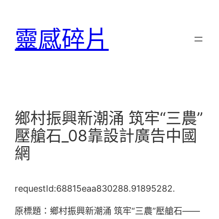
跳
至
靈感碎片
主
要
內
容
鄉村振興新潮涌 筑牢“三農”
壓艙石_08靠設計廣告中國
網
requestId:68815eaa830288.91895282.
原標題：鄉村振興新潮涌 筑牢“三農”壓艙石——