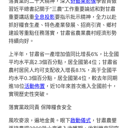
落實黨的二十大精神，深入
奇藝果影像
學習貫徹
習近平總書記關于“三農”工作重要論述和對甘肅
重要講話重
全息投影
要指示批示精神，全力以赴
抓好糧食生產、特色產業發展、招商引資、鄉村
建設等重點任務落實，甘肅省農業農村經濟形勢
持續向好。
上半年，甘肅省一產增加值同比增長6%，比全國
平均水平高2.3個百分點，居全國第4位；甘肅省
農村居民人均可支配收入增長8.1%，高于全國平
均水平0.3個百分點，居全國第4位，較去年同期
進18位
活動佈置
，近10年來首次進入全國前十，
實現歷史性突破。
落實黨政同責 保障糧食安全
風吹麥浪，遍地金黃。眼下
啟動儀式
，甘肅農墾