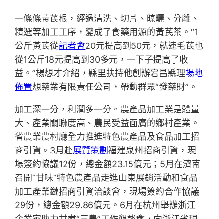
一條條黃芪根，經過清洗、切片、晾曬、分離、
精選等加工工序，變成了食藥用源的黃芪茶。“1
公斤黃芪從
記者會
20元提高到50元，就連毛芪也
從1公斤18元提高到30多元，一下子提高了收
益。”楊想才介紹，縣里扶持他創辦宕昌縣理
場地
佈置
想藥業有限責任公司，帶動群眾“發藥財”。
加工深一分，利潤多一分。農產品加工業是體量
大、產業關聯度高、農民受益面廣的鄉村產業。
省農業農村廳全力推進特色農產品及食品加工招
商引資。3月赴
展覽策劃
福建泉州招商引資，現
場簽約協議12份，總金額23.15億元；5月在濟南
召開“甘味”特色農產品走進山東展銷活動和食品
加工產業鏈招商引資洽談會，現場簽約合作協議
29份，總金額29.86億元。6月在杭州舉辦浙江
企業家助力甘肅“三農”工作懇談會，向浙江省現