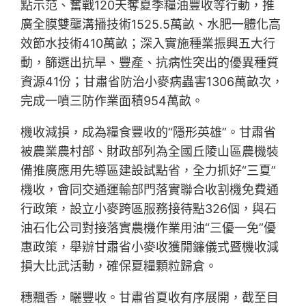
點示范、奮戰120天奪夏季糧油豐收等行動，推
廣全膜雙壟溝播技術1525.5萬畝、水肥一體化高
效節水技術410萬畝；深入實施種業振興五大行
動，篩選出抗旱、豐產、抗病性突出的優異種質
資源41份；甘肅省防治小麥病蟲害1306萬畝次，
完成一噴三防作業面積954萬畝。
機收減損，成為糧食豐收的“隱形英雄”。甘肅省
被農業農村部、財政部列為全國丘陵山區農機裝
備推廣應用先導區建設試點省，全力抓好“三夏”
機收，會同交通運輸部門落實聯合收割機免費通
行政策，設立小麥跨區服務接待點326個，與石
油石化公司對接落實農機作業用油“三優一免”優
惠政策，舉辦甘肅省小麥收獲開鐮儀式暨機收減
損大比武活動，確保夏糧顆粒歸倉。
穗飄香，曬豐收。甘肅省夏收有序展開，截至目