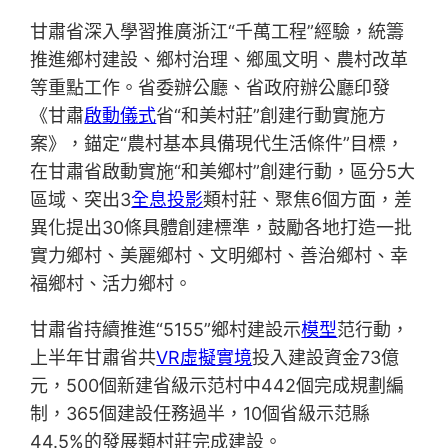
甘肅省深入學習推廣浙江“千萬工程”經驗，統籌
推進鄉村建設、鄉村治理、鄉風文明、農村改革
等重點工作。省委辦公廳、省政府辦公廳印發
《甘肅
啟動儀式
省“和美村莊”創建行動實施方
案》，錨定“農村基本具備現代生活條件”目標，
在甘肅省啟動實施“和美鄉村”創建行動，區分5大
區域、突出3
全息投影
類村莊、聚焦6個方面，差
異化提出30條具體創建標準，鼓勵各地打造一批
實力鄉村、美麗鄉村、文明鄉村、善治鄉村、幸
福鄉村、活力鄉村。
甘肅省持續推進“5155”鄉村建設示
模型
范行動，
上半年甘肅省共
VR虛擬實境
投入建設資金73億
元，500個新建省級示范村中442個完成規劃編
制，365個建設任務過半，10個省級示范縣
44.5%的發展類村莊完成建設。