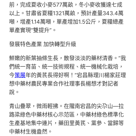
前，完成夏收小麥577萬畝，冬小麥收獲達七成
以上。甘肅省夏糧1321萬畝，預計產量343.4萬
噸，增產1.14萬噸，單產增加1.5公斤，夏糧總產
單產實現“雙提升”。
發展特色產業 加快轉型升級
鮮嫩的新葉抽條生長，散發淡淡的藥材清香。“我
們統一育苗、統一技術規程、統一機械化栽培，
今
策展
年的黃芪長得好啊！”宕昌縣理川楊家莊理
想中藥材農民專業合作社理事長楊想才對記者
說。
青山疊翠，微雨輕拂。在隴南宕昌的尖尕山—拉
路梁綠色中藥材核心示范區，中藥材綠色標準化
生產基地集中連片，藥田里黃芪、黨參、當歸等
中藥材生機盎然。