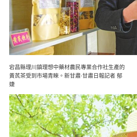
宕昌縣理川鎮理想中藥材農民專業合作社生產的
黃芪茶受到市場青睞。新甘肅·甘肅日報記者 郁
婕