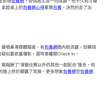
足影視
包養網
，但情感生涯一向成謎。他不久前才曝
，拿起桌上的
包養網心得
累贅
包養
，決然的走了出
。據噴鼻港媒體報道，有
包養網
圈內助流露，邱勝翊
口疑似要欲蓋彌彰，還特意離開Check in。
報酬了“演藝任務以外的其他一起配合”匯合，但
華的臉上終於顯露了笑臉。更多想象
包養網
空
包養網