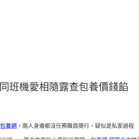
”同班機愛相隨露查包養價錢餡
包養網
，兩人身邊都沒任務職員隨行，疑似是私家過程