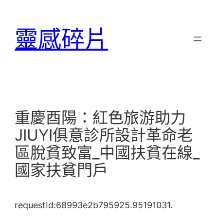
跳
至
靈感碎片
主
要
內
容
重慶酉陽：紅色旅游助力
JIUYI俱意診所設計革命老
區脫貧致富_中國扶貧在線_
國家扶貧門戶
requestId:68993e2b795925.95191031.