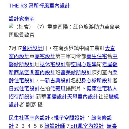
THE R3 寓所
禪風室內設計
設計家豪宅
7月17
會所設計
日，在南腰界鎮中國工農紅
大直
室內設計
軍
豪宅設計
第三軍司令部
養生住宅
舊
中
醫診所設計
址
退休宅設計
警
空間心理學
衛
老屋翻
新
商業空間室內設計
班
醫美診所設計
陳列室內
樂
齡住宅設計
，一
新古典設計
名記
身心診所設計
者
日式住宅設計
在拍
侘寂風
攝照片。
健康住宅
私人
招待所設計
新華
客變設計
天母室內設計
社記
遊艇
設計
者 劉潺 攝
民生社區室內設計
<
親子空間設計
1
綠裝修設
計
2 3 4 5 6
綠設計師
7
loft風室內設計
無毒