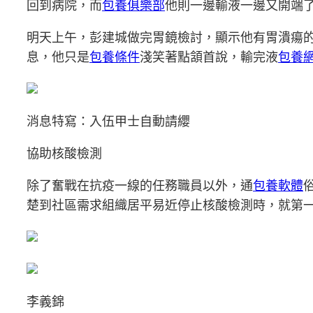
回到病院，而
包養俱樂部
他則一邊輸液一邊又開端
明天上午，彭建城做完胃鏡檢討，顯示他有胃潰瘍
息，他只是
包養條件
淺笑著點頷首說，輸完液
包養網
消息特寫：入伍甲士自動請纓
協助核酸檢測
除了奮戰在抗疫一線的任務職員以外，通
包養軟體
楚到社區需求組織居平易近停止核酸檢測時，就第
李義錦