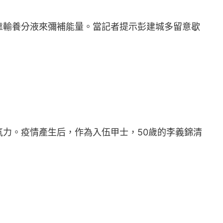
靠輸養分液來彌補能量。當記者提示彭建城多留意歇
氣力。疫情產生后，作為入伍甲士，50歲的李義錦清