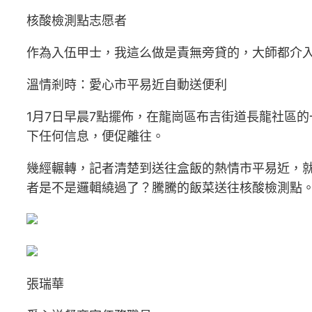
核酸檢測點志愿者
作為入伍甲士，我這么做是責無旁貸的，大師都介
溫情剎時：愛心市平易近自動送便利
1月7日早晨7點擺佈，在龍崗區布吉街道長龍社區
下任何信息，便促離往。
幾經輾轉，記者清楚到送往盒飯的熱情市平易近，
者是不是邏輯繞過了？騰騰的飯菜送往核酸檢測點
張瑞華