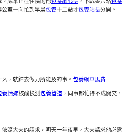
城。底本正在住院的他
包養網心得
，下戰書六點
包養
辦公室一向忙到早晨
包養
十二點才
包養站長
分開。
什么，就歸去做力所能及的事。
包養網車馬費
包養情婦
核酸檢測
包養管道
，同事都忙得不成開交，
。依照大夫的請求，明天一年夜早，大夫請求他必需