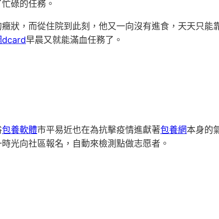
了忙碌的任務。
的癥狀，而從住院到此刻，他又一向沒有進食，天天只能
dcard
早晨又就能滿血任務了。
俗
包養軟體
市平易近也在為抗擊疫情進獻著
包養網
本身的
一時光向社區報名，自動來檢測點做志愿者。