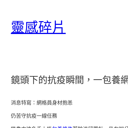
跳
至
靈感碎片
主
要
內
容
鏡頭下的抗疫瞬間，一包養
消息特寫：網格員身材抱恙
仍苦守抗疫一線任務