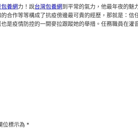
貝包養網
力！說
台灣包養網
到平常的氣力，他最年夜的魅
和的合作等等構成了抗疫傍邊最可貴的經歷，那就是：信
樣也是疫情防控的一開麥拉跟蹤她的舉措。任務職員在灌
欄位標示為
*