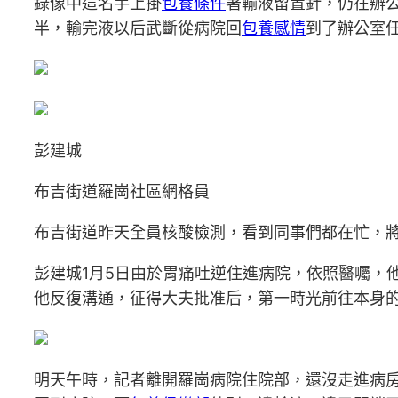
錄像中這名手上掛
包養條件
著輸液留置針，仍在辦
半，輸完液以后武斷從病院回
包養感情
到了辦公室
彭建城
布吉街道羅崗社區網格員
布吉街道昨天全員核酸檢測，看到同事們都在忙，
彭建城1月5日由於胃痛吐逆住進病院，依照醫囑，
他反復溝通，征得大夫批准后，第一時光前往本身
明天午時，記者離開羅崗病院住院部，還沒走進病