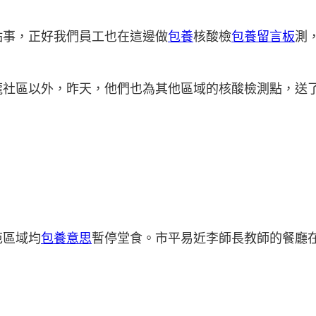
點事，正好我們員工也在這邊做
包養
核酸檢
包養留言板
測
龍社區以外，昨天，他們也為其他區域的核酸檢測點，送
范區域均
包養意思
暫停堂食。市平易近李師長教師的餐廳
。