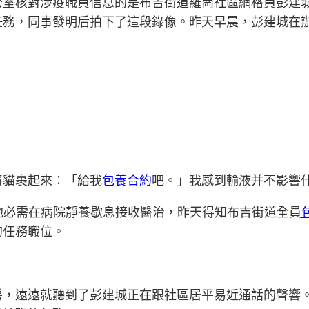
公室核對涉疫職員信息的是布吉街道羅崗社區網格員彭建
任務，同事發明后拍下了這段錄像。昨天早晨，彭建城在
將貓裹起來：「給我
包養合約
吧。」我感到輸液并不影響
他必需在病院靜養歇息接收醫治，昨天得知布吉街道全員
的任務職位。
房，遠遠就聽到了彭建城正在跟社區居平易近通話的聲響