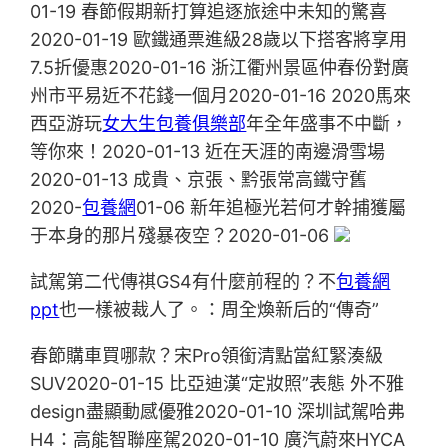
01-19 春節假期新打算追逐旅途中未知的驚喜
2020-01-19 歐鐵通票進級28歲以下搭客將享用
7.5折優惠2020-01-16 浙江衢州景區仲春份對廣
州市平易近不花錢一個月2020-01-16 2020馬來
西亞游玩
女大生包養俱樂部
年全年盛事不中斷，
等你來！2020-01-13 近在天涯的南邊滑雪場
2020-01-13 成貴、京張、黔張常高鐵守舊
2020-
包養網
01-06 新年追極光若何才幹捕獲屬
于本身的那片殘暴夜空？2020-01-06
試駕第二代傳祺GS4有什麼前程的？不
包養網
ppt
也一樣被裁人了。：周全煥新后的“傳奇”
春節購車買哪款？宋Pro領銜清點當紅緊湊級
SUV2020-01-15 比亞迪漢“定妝照”表態 外不雅
design盡顯動感優雅2020-01-10 深圳試駕哈弗
H4：高能智聯座駕2020-01-10 廣汽蔚來HYCA