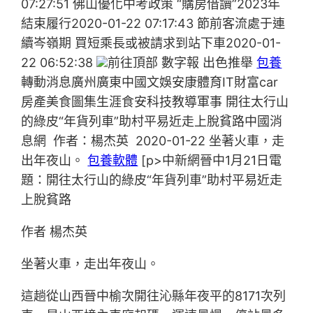
07:27:51 佛山優化中考政策 “購房借讀”2023年
結束履行2020-01-22 07:17:43 節前客流處于連
續岑嶺期 買短乘長或被請求到站下車2020-01-
22 06:52:38
前往頂部 數字報 出色推舉
包養
轉動消息廣州廣東中國文娛安康體育IT財富car
房產美食圖集生涯食安科技教導軍事 開往太行山
的綠皮“年貨列車”助村平易近走上脫貧路中國消
息網 作者：楊杰英 2020-01-22 坐著火車，走
出年夜山。
包養軟體
[p>中新網晉中1月21日電
題：開往太行山的綠皮“年貨列車”助村平易近走
上脫貧路
作者 楊杰英
坐著火車，走出年夜山。
這趟從山西晉中榆次開往沁縣年夜平的8171次列