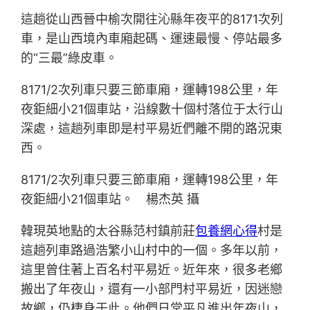
這趟從山西晉中榆次開往沁縣年夜平的8171次列
車，是山西境內車廂起碼、運速最慢、停站最多
的“三最”綠皮車。
8171/2次列車只要三節車廂，運轉198公里，年
夜鉅細小21個車站，沿線數十個村落位于太行山
深處，這趟列車即是村平易近們離不開的路況東
西。
8171/2次列車只要三節車廂，運轉198公里，年
夜鉅細小21個車站。 楊杰英 攝
韓現英地點的太谷縣范村鎮前莊
包養網心得
村是
這趟列車路過浩繁小山村中的一個。多年以前，
這里曾住著上百名村平易近。近年來，很多老鄉
搬出了年夜山，還有一小部門村平易近，因迷戀
故鄉，仍棲身于此。他們日常平凡進出年夜山，