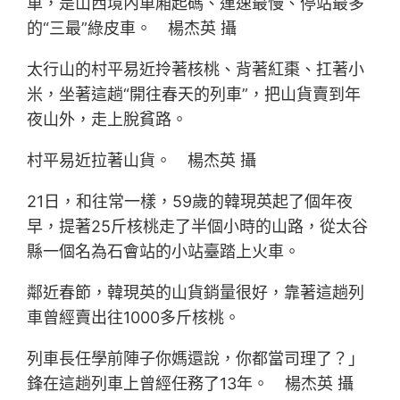
車，是山西境內車廂起碼、運速最慢、停站最多
的“三最”綠皮車。 楊杰英 攝
太行山的村平易近拎著核桃、背著紅棗、扛著小
米，坐著這趟“開往春天的列車”，把山貨賣到年
夜山外，走上脫貧路。
村平易近拉著山貨。 楊杰英 攝
21日，和往常一樣，59歲的韓現英起了個年夜
早，提著25斤核桃走了半個小時的山路，從太谷
縣一個名為石會站的小站臺踏上火車。
鄰近春節，韓現英的山貨銷量很好，靠著這趟列
車曾經賣出往1000多斤核桃。
列車長任學前陣子你媽還說，你都當司理了？」
鋒在這趟列車上曾經任務了13年。 楊杰英 攝