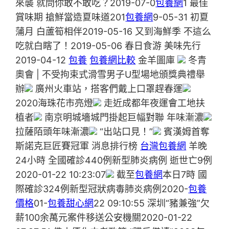
來襲 就問你敢不敢吃？2019-07-0
包養網
1 最佳
賞味期 搶鮮當造夏味道201
包養網
9-05-31 初夏
蒲月 白蘆筍相伴2019-05-16 又到海鮮季 不這么
吃就白瞎了！2019-05-06 春日食游 美味先行
2019-04-12
包養
包養網比較
金羊圖庫
冬青
奧會 | 不受拘束式滑雪男子U型場地頒獎典禮舉
辦
廣州火車站，搭客們戴上口罩趕春運
2020海珠花市亮燈
走近成都年夜運會工地扶
植者
南京明城墻城門掛起巨幅對聯 年味漸濃
拉薩陌頭年味漸濃
“出站口見！”
賓漢姆首奪
斯諾克巨匠賽冠軍 消息排行榜
台灣包養網
羊晚
24小時 全國確診440例新型肺炎病例 逝世亡9例
2020-01-22 10:23:07
截至
包養網
本日7時 國
際確診324例新型冠狀病毒肺炎病例2020-
包養
價格
01-
包養甜心網
22 09:10:55 深圳“豬兼強”欠
薪100余萬元案件移送公安機關2020-01-22