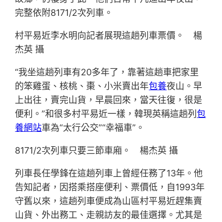
完整依附8171/2次列車。
村平易近李水明向記者展現這趟列車票價。 楊
杰英 攝
“我坐這趟列車有20多年了，靠著這趟車把家里
的笨雞蛋、核桃、棗、小米賣出年
包養
夜山。早
上出往，賣完山貨，早晨回來，當天往復，很是
便利。”和很多村平易近一樣，韓現英稱這趟列
包
養網站
車為“太行公交”“幸福車”。
8171/2次列車只要三節車廂。 楊杰英 攝
列車長任學鋒在這趟列車上曾經任務了13年。他
告知記者，因搭乘搭座便利、票價低，自1993年
守舊以來，這趟列車便成為山區村平易近趕集賣
山貨、外出務工、走親訪友的最佳選擇。尤其是