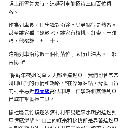
趕上雨雪氣象時，這趟列車能招待三四百位乘
客。
作為列車長，任學鋒對沿途不少老鄉很是熟習。
甚至誰家種了幾畝地，誰家有核桃、紅棗、土雞
蛋，他都能一五一十。
這趟列車沿線數十個村落位于太行山深處。 郝
晉陽 攝
“像韓年夜姐簡直天天都坐這趟車，我們也會常常
聊聊山貨的行情和銷路。”在停靠站點，背著山貨
的村平易近
包養網
高低車時，任學鋒和其他列車
員城市幫著拎工具。
榆社縣云竹鎮迷沙溝村村平易近李水明對這趟列
車情感深摯。“山上的紅棗和核桃都是靠著這趟車