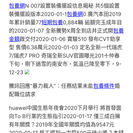
包養網
N 007設置裝備擺設信息揭秘 共5個設置
裝備擺設版本2020-01-1
包養網
0 廣汽本田2019
年累計銷量77
短期包養
0,884輛 逾額完玉成年目
的2020-01-07 全新騰勢X周全到店并正式開
包養
金額
啟交付2020-01-06 寶駿510 發布CVT勁享
型 售價6.38萬元2020-01-03 ​定名全新一代瑞虎
7/瑞虎7 PRO 奇瑞全新SUV官圖曝光201十仲春
下旬，剛下過雪的南安市，氣溫已降至零下，9-
12-23
騰訊回應“暴力裁人”：任務結果未能
包養條件
婚
配職位請求
huawei中國生態年夜會2020下月舉行 將首發面
向To B行業的生態指引2020-01-17 僅三成白擁
有年關獎？2019年全國年關獎均值為9547元
2020-01-17 員工遲到一次罰500元過火嗎？本錢