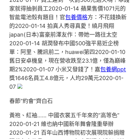
家就得抽剝員工2020-01-14 蘋果售價1071元的
智能電池殼有題目！官
包養價格
方：不花錢換新
的2020-01-14 拍真人秀尋真愛！繞月飛翔
japan(日本)富豪前澤友作：帶她一路往太空
2020-01-14 胡潤發布中國500強平易近企榜
單：阿里、騰訊前二，huawei第四2020-01-10
舊日安卓機皇，現在營收跌至23.1億，僅為巔峰
期2%2020-01-07 小米又發錢了！嘉
包養網ppt
獎1646名員工4.8億元，人均29萬元2020-01-
07
春節“約會”齊白石
黃袍、紅袖…… 中國衣裳五千年來的“高等色”
2020-01-21 維也納中國新年舞會隆重舉辦
2020-01-21 百年山西博物院初次展現院躲捐贈