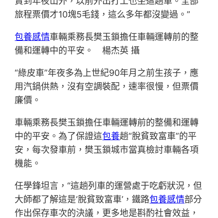
賣到年夜山外，以前外出打工也坐這趟車。全部
旅程票價才10塊5毛錢，這么多年都沒變過。”
包養感情
車輛乘務長樊玉鎖擔任車輛運轉前的整
備和運轉中的平安。 楊杰英 攝
“綠皮車”年夜多為上世紀90年月之前生孩子，應
用汽鍋供熱，沒有空調裝配，速率很慢，但票價
廉價。
車輛乘務長樊玉鎖擔任車輛運轉前的整備和運轉
中的平安。為了保證這
包養
趟“脫貧致富車”的平
安，每次發車前，樊玉鎖城市當真檢討車輛各項
機能。
任學鋒坦言，“這趟列車的運營處于吃虧狀況，但
大師都了解這是‘脫貧致富車’，鐵路
包養感情
部分
作出保存車次的決議，更多地是斟酌社會效益，