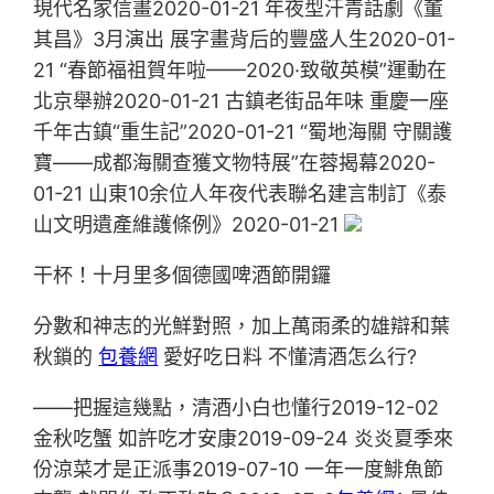
現代名家信畫2020-01-21 年夜型汗青話劇《董
其昌》3月演出 展字畫背后的豐盛人生2020-01-
21 “春節福祖賀年啦——2020·致敬英模”運動在
北京舉辦2020-01-21 古鎮老街品年味 重慶一座
千年古鎮“重生記”2020-01-21 “蜀地海關 守關護
寶——成都海關查獲文物特展”在蓉揭幕2020-
01-21 山東10余位人年夜代表聯名建言制訂《泰
山文明遺產維護條例》2020-01-21
干杯！十月里多個德國啤酒節開鑼
分數和神志的光鮮對照，加上萬雨柔的雄辯和葉
秋鎖的
包養網
愛好吃日料 不懂清酒怎么行?
——把握這幾點，清酒小白也懂行2019-12-02
金秋吃蟹 如許吃才安康2019-09-24 炎炎夏季來
份涼菜才是正派事2019-07-10 一年一度鯡魚節