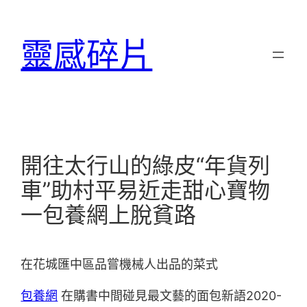
跳
至
靈感碎片
主
要
內
容
開往太行山的綠皮“年貨列
車”助村平易近走甜心寶物
一包養網上脫貧路
在花城匯中區品嘗機械人出品的菜式
包養網
在購書中間碰見最文藝的面包新語2020-