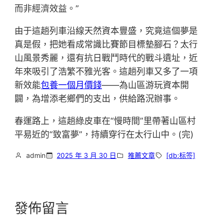
而非經濟效益。”
由于這趟列車沿線天然資本豐盛，究竟這個夢是
真是假，把她看成常識比賽節目標墊腳石？太行
山風景秀麗，還有抗日戰鬥時代的戰斗遺址，近
年來吸引了浩繁不雅光客。這趟列車又多了一項
新效能
包養一個月價錢
——為山區游玩資本開
闢，為增添老鄉們的支出，供給路況辦事。
春運路上，這趟綠皮車在“慢時間”里帶著山區村
平易近的“致富夢”，持續穿行在太行山中。(完)
admin
2025 年 3 月 30 日
推薦文章
[db:标签]
發佈留言