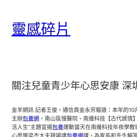
跳
至
靈感碎片
主
要
內
容
關注兒童青少年心思安康 深
金羊網訊 記者王俊，通信員金永芳報道：本年的10
主辦
包養網
，南山區慢醫院、南邊科技【古代感情
活人生”主題宣揚
包養
運動當天在南邊科技年夜學教
心思學梁杰大夫現場講
包養網
課，為家長和先生解