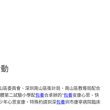
活動
南山區委員會、深圳南山區衛計局、南山區教導局配合
團體第二試驗小學配
包養
合承辦的“
包養
安康心思、快
少年心思安康，特殊約請到深
包養
圳市康寧病院臨床