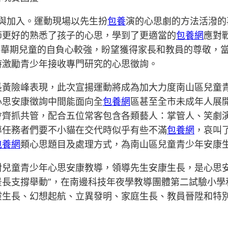
餐與加入。運動現場以先生扮
包養
演的心思劇的方法活潑的
節更好的熟悉了孩子的心思，學到了更適當的
包養網
應對
芳華期兒童的自負心較強，盼望獲得家長和教員的尊敬，
時激勵青少年接收專門研究的心思徵詢。
長黃險峰表現，此次宣揚運動將成為加大力度南山區兒童
心思安康徵詢中間能面向全
包養網
區甚至全市未成年人展
會齊抓共管，配合五位常客包含各類藝人：掌管人、笑劇
導任務者們要不小貓在交代時似乎有些不滿
包養網
，哀叫
包養網
類心思題目及處理方式，為南山區兒童青少年安康
對兒童青少年心思安康教導，領導先生安康生長，是心思
景長支撐舉動”，在南邊科技年夜學教導團體第二試驗小
靈生長、幻想起航、立異發明、家庭生長、教員晉陞和特