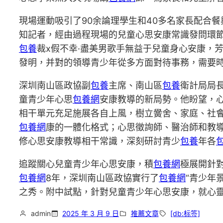
現場運動吸引了90余論理學生和40多名家長配合
知記者，經由過程現場的兒童心思安康常識發問環
包養
裁x假不幸·盡美男歌手無益于兒童身心安康，
發明，并對的領導青少年從多方面對待事務，需要
深圳南山區政協副
包養
主席、南山區
包養
衛計局局
童青少年心思
包養網
安康教導的新局勢。他盼望，
相干單元充足施展各自上風，樹立黌舍、家庭、社
包養網
康的一體化格式；心思徵詢師、醫治師和教
修心思安康教導相干常識，深刻研討青少
包養
年各
追蹤關心兒童青少年心思安康，積
包養網
極展開針
包養網
8年，深圳南山區政協實行了
包養網
“青少年
之秀。附中試點，針對兒童青少年心思安康，就心
admin
2025 年 3 月 9 日
推薦文章
[db:标签]