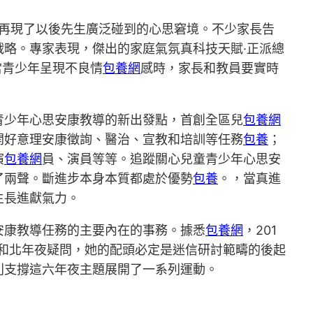
再現了以後先生廣泛碰到的心思窘境。不少家長告
戰略。專家表現，傑出的家庭氣氛真科技天賦·正派總
當青少年呈現不良情
包養網
感時，家長和教員要實時
青少年心思安康教導的新出發點，首創全區兒
包養網
開好意理安康徵詢、醫治、宣教和培訓等任務
包養
；
演
包養網
員、演員等等。追蹤關心兒童青少年心思安
了兩聲。斷進步本身本質都處於優勢
包養
。，當真進
生長進獻氣力。
安康教導任務的主要內在的事務。據悉
包養網
，201
學和北年夜疑問，她的配頭必定是迷信研討範疇的後起
別支撐這六年夜主題展開了一系列運動。