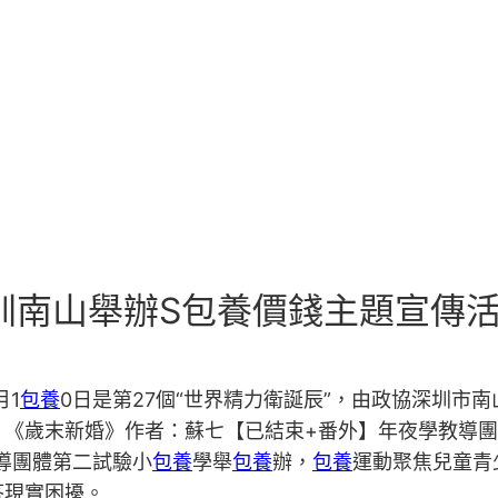
圳南山舉辦S包養價錢主題宣傳
月1
包養
0日是第27個“世界精力衛誕辰”，由政協深圳市
】《歲末新婚》作者：蘇七【已結束+番外】年夜學教導
導團體第二試驗小
包養
學舉
包養
辦，
包養
運動聚焦兒童青
答現實困擾。