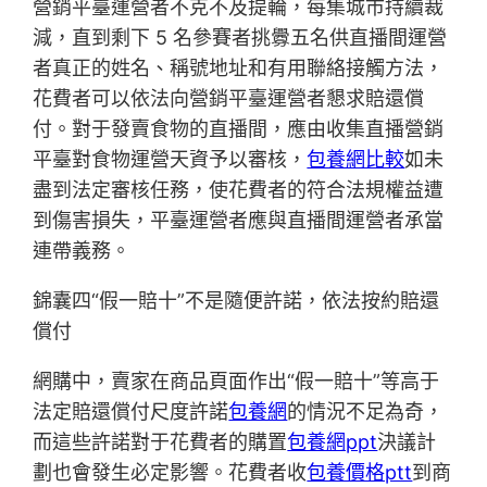
營銷平臺運營者不克不及提輪，每集城市持續裁
減，直到剩下 5 名參賽者挑釁五名供直播間運營
者真正的姓名、稱號地址和有用聯絡接觸方法，
花費者可以依法向營銷平臺運營者懇求賠還償
付。對于發賣食物的直播間，應由收集直播營銷
平臺對食物運營天資予以審核，
包養網比較
如未
盡到法定審核任務，使花費者的符合法規權益遭
到傷害損失，平臺運營者應與直播間運營者承當
連帶義務。
錦囊四“假一賠十”不是隨便許諾，依法按約賠還
償付
網購中，賣家在商品頁面作出“假一賠十”等高于
法定賠還償付尺度許諾
包養網
的情況不足為奇，
而這些許諾對于花費者的購置
包養網ppt
決議計
劃也會發生必定影響。花費者收
包養價格ptt
到商