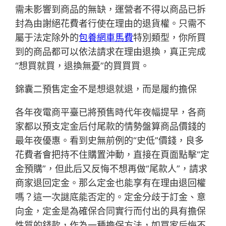
需未影響到商品的無缺，運營者不得以商品已拆
封為由謝絕花費者行使在理由的退貨權。只需不
屬于法定除外的
包養網車馬費
特別類型，你所買
到的商品都可以依法請求在理由退換，真正完成
“想買就買，退換無憂”的買買買。
錦囊二預售定金不是想退就退，而是履約擔保
各年夜電商平臺已將預售時代年夜幅提早，各商
家都以預支定金后付尾款的情勢盤算商品價錢的
最年夜優惠。看到史無前例的“史低”價錢，良多
花費者會把持不住購置沖動，直接在頁面點擊“定
金預購”，但此后又反悔不想再做“尾款人”，請求
商家退回定金。那么定金也能享有在理由退回權
嗎？這一次謎底能否定的。定金分歧于訂金、意
向金，定金是為確保合同實行而付出的具有擔保
性質的錢款，作為一種擔保方法，如買家后悔不