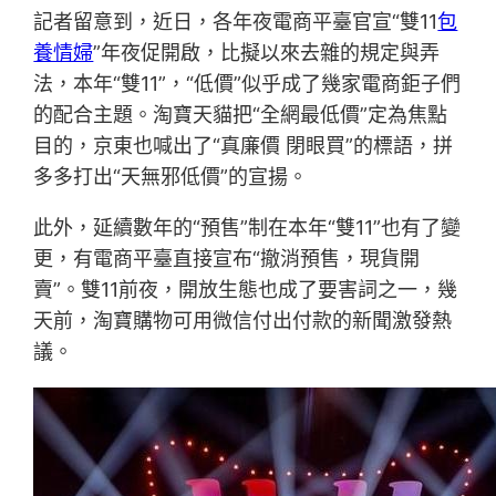
記者留意到，近日，各年夜電商平臺官宣“雙11
包
養情婦
”年夜促開啟，比擬以來去雜的規定與弄
法，本年“雙11”，“低價”似乎成了幾家電商鉅子們
的配合主題。淘寶天貓把“全網最低價”定為焦點
目的，京東也喊出了“真廉價 閉眼買”的標語，拼
多多打出“天無邪低價”的宣揚。
此外，延續數年的“預售”制在本年“雙11”也有了變
更，有電商平臺直接宣布“撤消預售，現貨開
賣”。雙11前夜，開放生態也成了要害詞之一，幾
天前，淘寶購物可用微信付出付款的新聞激發熱
議。