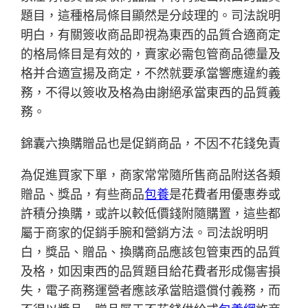
題目，這種格局條目顯然是分歧理的。司法說明
明白，有關簽收商品即視為東西的品質合適商定
的格局條目是有效的，賣家必需包管商品德量及
格并合適宣揚及商定，不然就要承當響應違約義
務，不得以簽收及格為由謝絕承當東西的品質義
務。
錦囊六換購贈品也是促銷商品，不因不花錢免責
為促進買家下單，商家常常隨所售商品附送各類
贈品、獎品，有些商品
包養
是花費者用優惠券或
許積分換購，或許以較低價錢附隨購置，這些都
屬于商家的促銷手腕和營銷方法。司法說明明
白，獎品、贈品、換購商品應該包管東西的品質
及格，如因東西的品質題目給花費者形成傷害損
失，電子商務運營者應該承當賠還償付義務，而