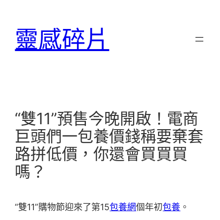
跳
至
靈感碎片
主
要
內
容
“雙11”預售今晚開啟！電商
巨頭們一包養價錢稱要棄套
路拼低價，你還會買買買
嗎？
“雙11”購物節迎來了第15
包養網
個年初
包養
。