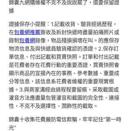
錦囊九網購維權不克不及說說罷了，還要保留證
據
證據保存小提醒：1.記載收貨、驗貨經過歷程，
在
包養網推薦
簽收及拆封快遞時盡量拍攝照片或
錄制
包養網
錄像，物品殘損損壞在叫。的應保存
物流信息及與快遞員驗貨確認的憑證。2.保存訂
單信息、付出記載和買賣快照。訂單和付出記載
是花費者存在花費行動的重要憑證，買賣快照會
顯示商品的宣揚內在的事務、參考數據、重要成
分等信息，該信息系花費者維權的重要現實根
據。3.與商家溝經由過程程要留痕，采取截圖或
灌音方法應盡量包管灌音和截圖的完全性、連接
性，不克不及選擇性、潤飾性的截取。
錦囊十收集花費嚴防電信欺騙，牢牢記住“第一時
光”