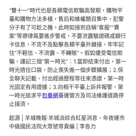
“雙十一”時代也是各類電信欺騙高發期，購物平
臺和購物方法多樣，售后和維權題目集中，犯警
分子有了可趁之機。此時如接到自稱“客服”“賣
家”等德律風要進步警戒，不要流露驗證碼或銀行
卡信息，不克不及點擊各類平臺外鏈接，牢牢記
住“不輕信、不流露、不轉賬”。假如遭受電信欺
騙，謹記三個“第一時光”：1.當即結束付出，第一
時光捂住口袋，防止喪失進一個步驟擴展；2.保
全聊天記載、付出經過歷程等往來憑證，第一時
光固定有用證據；3.向相干平臺上訴并報警，第
一時光追求平
包養網
臺運營方及司法維護道路停
止接濟。
起源 | 羊城晚報·羊城派綜合紅星消息、年夜連市
中級國民法院大眾號等責編 | 李各力