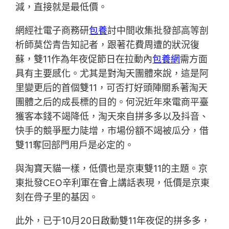
減，直接就是最低價。
網經社電子商務研
包養
討中間收集批發部高等剖
析師莫岱青告知記者，跟著花費周遭的狀況復
蘇，雙11作為年夜促節日在拉動內
包養網
需方面
具有主要感化。尤其是對淘天團體來說，這是阿
里變更后的首個雙11，可否打好頭陣關系著淘天
團體之后的成長標的目的。何況近年來電商平臺
獲客本錢不竭降低，淘天來自拼多多以及抖音、
快手的競爭壓力陡增，市場份額不竭被瓜分，借
雙11奪回部門用戶是必定的。
與淘寶天貓一樣，低價也是京東雙11的主題。京
東批發CEO辛利軍在會上講話表現，低價是京東
刻在骨子里的基因。
此外，已于10月20日啟動雙11年夜促的拼多多，