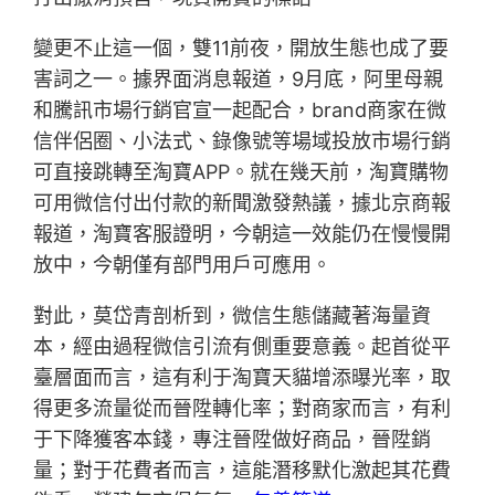
變更不止這一個，雙11前夜，開放生態也成了要
害詞之一。據界面消息報道，9月底，阿里母親
和騰訊市場行銷官宣一起配合，brand商家在微
信伴侶圈、小法式、錄像號等場域投放市場行銷
可直接跳轉至淘寶APP。就在幾天前，淘寶購物
可用微信付出付款的新聞激發熱議，據北京商報
報道，淘寶客服證明，今朝這一效能仍在慢慢開
放中，今朝僅有部門用戶可應用。
對此，莫岱青剖析到，微信生態儲藏著海量資
本，經由過程微信引流有側重要意義。起首從平
臺層面而言，這有利于淘寶天貓增添曝光率，取
得更多流量從而晉陞轉化率；對商家而言，有利
于下降獲客本錢，專注晉陞做好商品，晉陞銷
量；對于花費者而言，這能潛移默化激起其花費