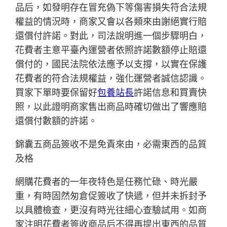
品后，如發明存在冒充偽下等傷害損失符合法規
權益的情況時，商家又會以各類來由謝絕實行賠
還償付許諾。對此，司法說明進一個步驟明白，
花費者主意平臺內運營者依照許諾數額停止賠還
償付的，國民法院依法應予以支撐，以實在保護
花費者的符合法規權益，強化運營者誠信認識。
買家下單時要保留好
包養站長
許諾信息和買賣快
照，以此證明商家售出商品時確切做出了響應賠
還償付數額的許諾。
錦囊五商品簽收不是免責來由，必需東西的品質
及格
網購花費者的一年夜特色是任務忙碌、時光嚴
重，有時固然匆倉促簽收了快遞，但并未拆封予
以具體檢查，更沒有時光往細心查驗試用。如商
家注明花費者簽收商品后不得再提出東西的品質