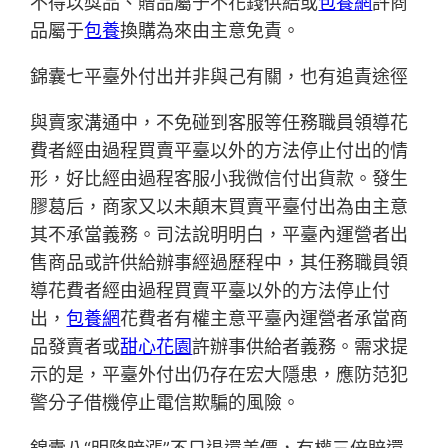
不得以獎品、贈品屬于不花錢供給或
包養網
許商
品屬于
包養
換購為來由主意免責。
錦囊七平臺外付出并非與己有關，也有追責途徑
與賣家溝通中，不免碰到客服等任務職員領導花
費者經由過程買賣平臺以外的方法停止付出的情
形，好比經由過程客服小我微信付出貨款。發生
膠葛后，商家又以未顛末買賣平臺付出為由主意
其不承當義務。司法說明明白，平臺內運營者出
售商品或許供給辦事經過歷程中，其任務職員領
導花費者經由過程買賣平臺以外的方法停止付
出，
包養網
花費者有權主意平臺內運營者承當商
品發賣者或
甜心花園
許辦事供給者義務。需求提
示的是，平臺外付出仍存在宏大隱患，應防范犯
警分子借機停止電信欺騙的風險。