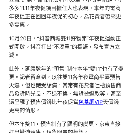
多多11.11年夜促項目擔任人也表現，本年的電商
年夜促正在回回年夜促的初心，為花費者帶來更
多實惠。
10月20日，“抖音商城雙11好物節”年夜促運動正
式開啟。抖音打出“不湊單”的標語，發布官方立
減。
此外，延續數年的“預售”制在本年“雙11”也有了變
更。記者留意到，以往雙11各年夜電商平臺預售
火爆，但也飽受詬病，常常有花費者吐槽預售商
品發貨時光長、不退不換、無貨被退款等，甚至
還呈現了預售價錢比年夜促當
包養網VIP
天價錢
更高的情形。
但本年雙11，預售制有了顯明的變更。京東直接
打出撤消預售，現貨開賣的標語。