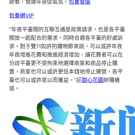
欲看，營建年夜促氣氛。
包養管道
包養網VIP
“年夜平臺間的互聯互通是政策請求，也是各平臺
開放一起配合的需求，同時合適各平臺的好處訴
求。對于雙11如許的購物節來說，可以或許年夜
年夜增進花費和推進經濟增加，讓花費者可以在
分歧平臺更不受拘束地選擇商家和商品停止購
置，商家也可以或許更低本錢地停止運營，各平
臺也可以或許是以而獲益。”莊
甜心花園
帥彌補
道。