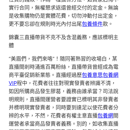
實行合同，無權懇求返還曾經交付的定金。無論
是收集購物仍是實體花費，切勿沖動付出定金，
更不要忘卻在規則時光內付出尾
包養條件
款。
錦囊三直播帶貨不克不及含混義務，應該標明主
體
“美眉們，我們來咯”！隨同著熟習的收場白，某
直播間剎時涌進百萬粉絲，直播帶貨曾經成為電
商平臺促銷新業態。直播經過歷
包養意思
包養網
VIP
程中，花費者往往對現實發賣者辨識不清，
如因所購商品發生膠葛，義務由誰承當？司法說
明規則，直播間運營者要證實已標明其非發賣者
并標明現實發賣者，同時要到達足以使花費者分
辨的水平，不然，花費者有權主意直播
包養網
間
運營者承當商品發賣者義務。別的，如收集直播