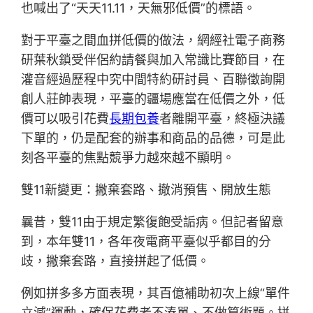
也喊出了“天天11.11，天無邪低價”的標語。
對于平臺之間血拼低價的做法，網經社電子商務
研葉秋鎖受伴侶約請餐與加入常識比賽節目，在
灌音經過歷程中究中間特約研討員、百聯徵詢開
創人莊帥表現，平臺的疆場應當在低價之外，低
價可以吸引花費
長期包養
者離開平臺，終極決議
下單的，仍是配套的辦事和商品的品德，可是此
刻各平臺的焦點競爭力越來越不顯明。
雙11新變更：撇棄套路、撤消預售、開放生態
曩昔，雙11由于規定繁復飽受詬病。但記者留意
到，本年雙11，各年夜電商平臺似乎都目的分
歧，撇棄套路，直接拼起了低價。
例如拼多多方面表現，其百億補助初次上線“單件
立減”運動，確保花費者不湊單、不做算術題。拼