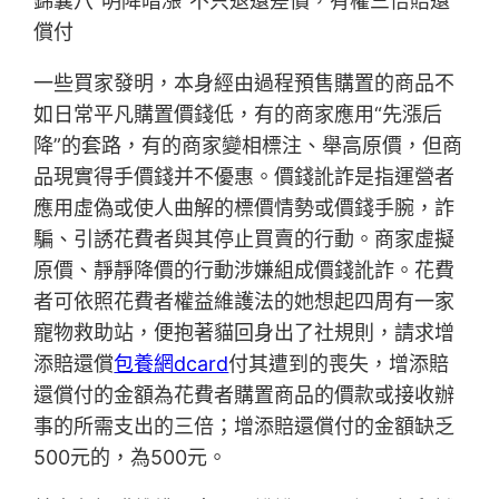
錦囊八“明降暗漲”不只退還差價，有權三倍賠還
償付
一些買家發明，本身經由過程預售購置的商品不
如日常平凡購置價錢低，有的商家應用“先漲后
降”的套路，有的商家變相標注、舉高原價，但商
品現實得手價錢并不優惠。價錢訛詐是指運營者
應用虛偽或使人曲解的標價情勢或價錢手腕，詐
騙、引誘花費者與其停止買賣的行動。商家虛擬
原價、靜靜降價的行動涉嫌組成價錢訛詐。花費
者可依照花費者權益維護法的她想起四周有一家
寵物救助站，便抱著貓回身出了社規則，請求增
添賠還償
包養網dcard
付其遭到的喪失，增添賠
還償付的金額為花費者購置商品的價款或接收辦
事的所需支出的三倍；增添賠還償付的金額缺乏
500元的，為500元。