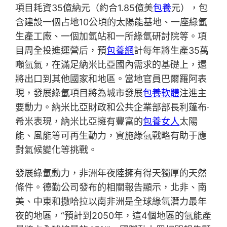
項目耗資35億納元（約合1.85億美
包養
元），包
含建設一個占地10公頃的太陽能基地、一座綠氫
生產工廠、一個加氫站和一所綠氫研討院等。項
目周全投進運營后，預
包養網
計每年將生產35萬
噸氫氣，在滿足納米比亞國內需求的基礎上，還
將出口到其他國家和地區。當地官員巴爾羅阿表
現，發展綠氫項目將為城市發展
包養軟體
注進主
要動力。納米比亞財政和公共企業部部長利蓬布·
希米表現，納米比亞擁有豐富的
包養女人
太陽
能、風能等可再生動力，實施綠氫戰略有助于應
對氣候變化等挑戰。
發展綠氫動力，非洲年夜陸擁有得天獨厚的天然
條件。德勤公司發布的相關報告顯示，北非、南
美、中東和撒哈拉以南非洲是全球綠氫潛力最年
夜的地區，“預計到2050年，這4個地區的氫能產