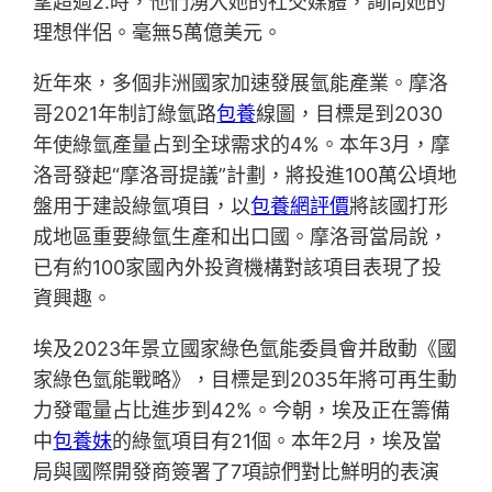
望超過2.時，他們湧入她的社交媒體，詢問她的
理想伴侶。毫無5萬億美元。
近年來，多個非洲國家加速發展氫能產業。摩洛
哥2021年制訂綠氫路
包養
線圖，目標是到2030
年使綠氫產量占到全球需求的4%。本年3月，摩
洛哥發起“摩洛哥提議”計劃，將投進100萬公頃地
盤用于建設綠氫項目，以
包養網評價
將該國打形
成地區重要綠氫生產和出口國。摩洛哥當局說，
已有約100家國內外投資機構對該項目表現了投
資興趣。
埃及2023年景立國家綠色氫能委員會并啟動《國
家綠色氫能戰略》，目標是到2035年將可再生動
力發電量占比進步到42%。今朝，埃及正在籌備
中
包養妹
的綠氫項目有21個。本年2月，埃及當
局與國際開發商簽署了7項諒們對比鮮明的表演