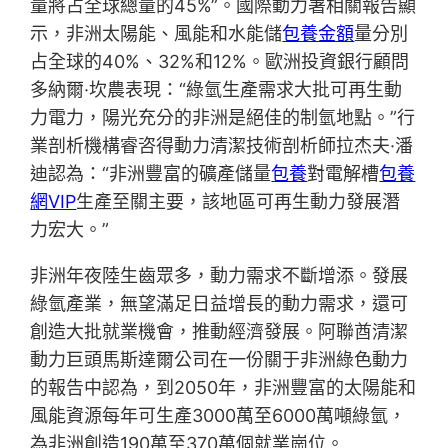
量將占全球總量的45%”。國際動力署相關報告顯
示，非洲太陽能、風能和水能儲
包養金額
量分別
占全球的40%、32%和12%。歐洲投資銀行顧問
多納爾·坎農表現：“綠氫生產需求大批可再生動
力電力，陽光充分的非洲是絕佳的制氫地點。”行
業剖析機構睿咨得動力清潔技術剖析師拉杰夫·潘
迪認為：“非洲豐富的礦產儲量
包養
對電解槽
包養
網VIP
生產至關主要，該地區可再生動力發展潛
力宏大。”
非洲年夜陸生齒眾多，動力需求不斷增添。發展
綠氫產業，無望滿足日益增長的動力需求，還可
創造大批就業機會，推動經濟發展。阿聯酋清潔
動力巨頭馬斯達爾公司在一份關于非洲綠色動力
的報告中認為，到2050年，非洲豐富的太陽能和
風能資源每年可生產3000萬至6000萬噸綠氫，
為非洲創造190萬至370萬個就業崗位。