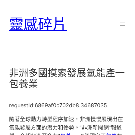
跳
至
靈感碎片
主
要
內
容
非洲多國摸索發展氫能產一
包養業
requestId:6869af0c702db8.34687035.
隨著全球動力轉型程序加速，非洲慢慢展現出在
氫能發展方面的潛力和優勢。“非洲新聞網”報道