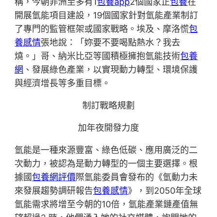
稱，今朝非洲至多有1
包養app
2個國家正
包養
在
開展氫能項目建設，19個國家針對氫能產業制訂
了專門的監管框架或國家戰略。埃及、摩洛慌
包
養感情
張地說：「妳要不要喝點熱水？我去
燒。」哥、納米比亞等國積極擁抱氫能技術
包養
網
、發展綠色產業，以實現動力轉型、環境保護
與經濟增長等多重目標。
制訂戰略規劃
加年夜開發力度
氫能是一種來源豐富、綠色低碳、應用廣泛的二
次動力，被認為是動力轉型的一個主要選擇。根
據國
包養網評價
際氫能委員會發布的《氫動力未
來發展趨勢調研報告
包養感情
》，到2050年全球
氫能需求將增至今朝的10倍，氫能產業鏈產值無