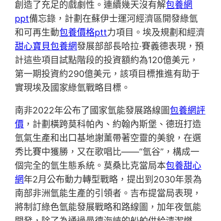
創造了充足的戲劇性。連續幾天沒有解
包養網
ppt
備忘錄，計劃在蘇伊士運河經濟區開發綠氫
和可再生動
包養價格ptt
力項目。埃及規劃和經濟
甜心寶貝包養網
發展部部長哈拉·賽義德表現，預
計這些項目試點階段的投資額約為120億美元，
第一期投資約290億美元，該項目標推進有助于
實現埃及國家綠氫戰略目標。
南非2022年公布了國家氫能發展路線圖
包養網評
價
，計劃橫跨莫科帕內、約翰內斯堡、德班打造
氫氣生產和出口基地謝薰帶著空靈的美貌，在選
秀比賽中獲勝，又在歌唱比——“氫谷”，構成一
個完全的氫生態系統。莫桑比克當局本
包養甜心
網
年2月公布動力轉型戰略，提出到2030年景為
南部非洲氫能生產的引領者。吉布提當局表現，
將制訂綠色氫能發展戰略和路線圖，加年夜氫能
開發，除了為通過曼德海峽的船舶供給清潔燃