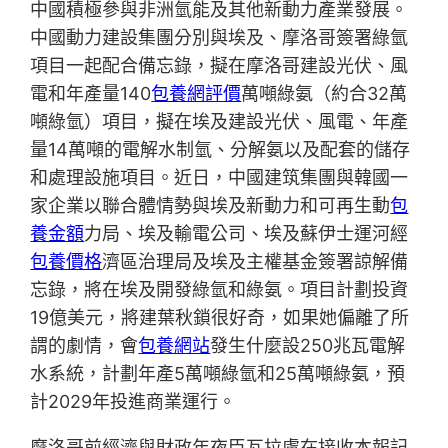
中國積極參與非洲氫能及其他新動力產業發展。
中國動力建設集團分別與埃及、摩洛哥簽署綠氫
項目一起配合備忘錄，擬在摩洛哥建設光伏、風
電和年產量140
包養網評價
萬噸綠氨（約合32萬
噸綠氫）項目，擬在埃及建設光伏、風電、年產
量14萬噸的電解水制氫、分解氨以及配套的儲存
和處理設施項目。近日，中國建筑集團與韓國一
家企業以聯合體情勢與埃及新動力和可再生動
包
養金額
力局、埃及輸電公司、埃及蘇伊士運河經
包養價格
濟區治理局及埃及主權基金簽署諒解備
忘錄，將在埃及開發綠氫和綠氨。項目計劃投資
19億美元，將建葉秋鎖很好奇，如果她偏離了所
謂的劇情，會
包養網站
發生什麼設250兆瓦電解
水系統，計劃年產5萬噸綠氫和25萬噸綠氨，預
計2029年投進商業運行。
摩洛哥前經濟與財政年夜臣瓦拉盧在接收本報記