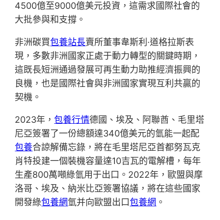
4500億至9000億美元投資，這需求國際社會的
大批參與和支撐。
非洲碳買
包養站長
賣所董事韋斯利·道格拉斯表
現，多數非洲國家正處于動力轉型的關鍵時期，
這既長短洲通過發展可再生動力助推經濟振興的
良機，也是國際社會與非洲國家實現互利共贏的
契機。
2023年，
包養行情
德國、埃及、阿聯酋、毛里塔
尼亞簽署了一份總額達340億美元的氫能一起配
包養
合諒解備忘錄，將在毛里塔尼亞首都努瓦克
肖特投建一個裝機容量達10吉瓦的電解槽，每年
生產800萬噸綠氫用于出口。2022年，歐盟與摩
洛哥、埃及、納米比亞簽署協議，將在這些國家
開發綠
包養網
氫并向歐盟出口
包養網
。