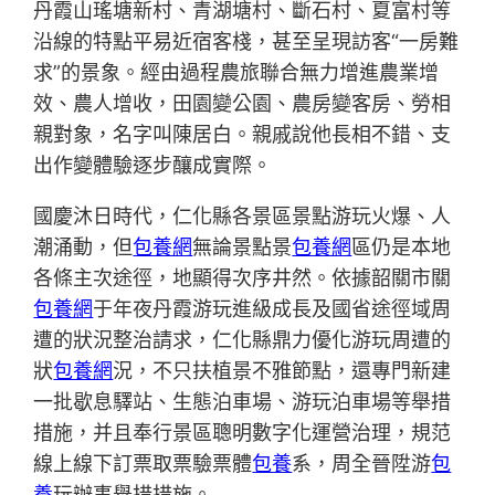
丹霞山瑤塘新村、青湖塘村、斷石村、夏富村等
沿線的特點平易近宿客棧，甚至呈現訪客“一房難
求”的景象。經由過程農旅聯合無力增進農業增
效、農人增收，田園變公園、農房變客房、勞相
親對象，名字叫陳居白。親戚說他長相不錯、支
出作變體驗逐步釀成實際。
國慶沐日時代，仁化縣各景區景點游玩火爆、人
潮涌動，但
包養網
無論景點景
包養網
區仍是本地
各條主次途徑，地顯得次序井然。依據韶關市關
包養網
于年夜丹霞游玩進級成長及國省途徑域周
遭的狀況整治請求，仁化縣鼎力優化游玩周遭的
狀
包養網
況，不只扶植景不雅節點，還專門新建
一批歇息驛站、生態泊車場、游玩泊車場等舉措
措施，并且奉行景區聰明數字化運營治理，規范
線上線下訂票取票驗票體
包養
系，周全晉陞游
包
養
玩辦事舉措措施。