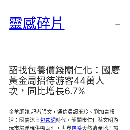
跳
至
靈感碎片
主
要
內
容
韶找包養價錢關仁化：國慶
黃金周招待游客44萬人
次，同比增長6.7%
金羊網訊 記者張文，通信員譚玉玲、劉加青報
道：國慶沐日
包養網
時代，韶關市仁化縣文明游
玩市場浮現供需兩旺，世界
包養
天然遺產地丹霞