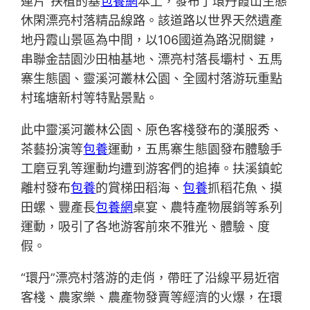
連片”扶植的基
包養網
本上，發布了環丹霞山生態
休閑漂亮村落精品線路。該道路以世界天然遺產
地丹霞山景區為中間，以106國道為路況關鍵，
串聯金喆園沙田柚基地、漂亮村落長壩村、五馬
寨生態園、靈溪河叢林公園、全國村落游玩重點
村瑤塘新村等特點景點。
此中靈溪河叢林公園、原色客棧發布的漢服秀、
茶藝扮演等
包養
運動，五馬寨生態園發布體驗手
工磨豆乳等運動均遭到游客們的追捧。扶溪鎮蛇
離村發布
包養
的賞梯田稻海、
包養
抓稻花魚、摸
田螺、豐產長
包養網
桌宴、農特產物展銷等系列
運動，吸引了各地游客前來不雅光、體驗、度
假。
“環丹”漂亮村落游的走俏，帶旺了沿線平易近宿
客棧、農家樂、農產物發賣等經濟的火爆，在環