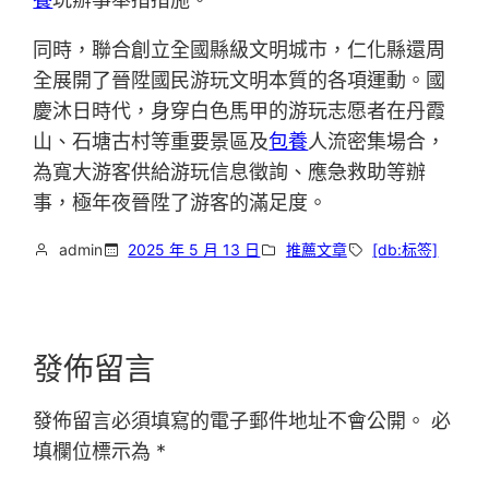
同時，聯合創立全國縣級文明城市，仁化縣還周
全展開了晉陞國民游玩文明本質的各項運動。國
慶沐日時代，身穿白色馬甲的游玩志愿者在丹霞
山、石塘古村等重要景區及
包養
人流密集場合，
為寬大游客供給游玩信息徵詢、應急救助等辦
事，極年夜晉陞了游客的滿足度。
admin
2025 年 5 月 13 日
推薦文章
[db:标签]
發佈留言
發佈留言必須填寫的電子郵件地址不會公開。
必
填欄位標示為
*