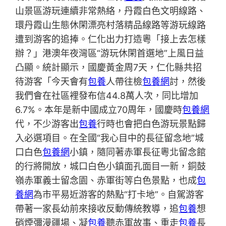
山景區游玩連續非常熱絡，丹霞白色文明線路、
環丹霞山生態休閑漂亮村落精品線路等游玩線路
遭到游客的追捧。仁化出力打造粵「接上去怎樣
辦？」港澳年夜灣區“游玩休閑首選地”上風日益
凸顯。統計顯示，國慶黃金周7天，仁化縣共招
待游客「今天會有
包養
人帶往檢
包養網
討，然後
我們會在社區裡發布信44.8萬人次，同比增加
6.7%。本年是新中國成立70周年，國慶時
包養網
代，不少游客出
包養
行時也會把白色游玩景點歸
入必選項目。在全國“我心目中的長征留念地”城
口白色
包養網
小鎮，隨同著赤軍長征粵北留念館
的行將開放，城口白色小鎮面孔面目一新，銅鼓
嶺赤軍義士留念園、赤軍街等白色景點，也成
包
養網
為市平易近游客的熱點“打卡地”。自駕游客
帶著一家長幼前來接收反動傳統教導，追
包養
想
硝煙彌漫疆場、凝
包養
聽赤軍故事、重走
包養
長