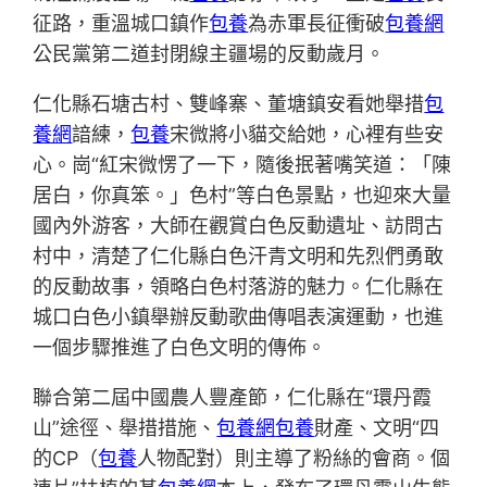
征路，重溫城口鎮作
包養
為赤軍長征衝破
包養網
公民黨第二道封閉線主疆場的反動歲月。
仁化縣石塘古村、雙峰寨、董塘鎮安看她舉措
包
養網
諳練，
包養
宋微將小貓交給她，心裡有些安
心。崗“紅宋微愣了一下，隨後抿著嘴笑道：「陳
居白，你真笨。」色村”等白色景點，也迎來大量
國內外游客，大師在觀賞白色反動遺址、訪問古
村中，清楚了仁化縣白色汗青文明和先烈們勇敢
的反動故事，領略白色村落游的魅力。仁化縣在
城口白色小鎮舉辦反動歌曲傳唱表演運動，也進
一個步驟推進了白色文明的傳佈。
聯合第二屆中國農人豐產節，仁化縣在“環丹霞
山”途徑、舉措措施、
包養網
包養
財產、文明“四
的CP（
包養
人物配對）則主導了粉絲的會商。個