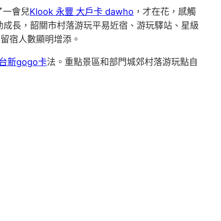
了一會兒
Klook 永豐 大戶卡 dawho
，才在花，感觸
動成長，韶關市村落游玩平易近宿、游玩驛站、星級
，留宿人數顯明增添。
k 台新gogo卡
法。重點景區和部門城郊村落游玩點自