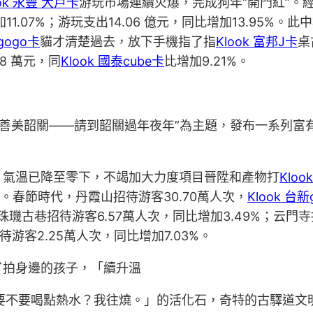
ook 永豐 大戶卡
游玩市場連續火爆，完成狗年“開門紅”。
11.07%；游玩支出14.06 億元，同比增加13.95%
gogo卡
貓才清楚過去，放下手機指了指
Klook 富邦J卡
桌
28 萬元，同
Klook 國泰cube卡
比增加9.21%。
·善美韶關——請到韶關過年夜年”為主題，發布一系列富
，氣溫已降至零下，不竭加大力度項目晉陞和產物打
Kloo
。春節時代，丹霞山招待游客30.70萬人次，
Klook 台新
珠璣古巷招待游客6.57萬人次，同比增加3.49%；云門寺
待游客2.25萬人次，同比增加7.03%。
了拍身邊的孩子，「續升溫
要不要喝點熱水？我往燒。」的活化石，奇特的古驛道文