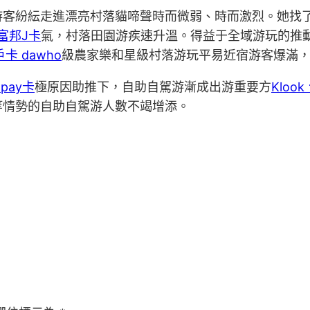
游客紛紜走進漂亮村落貓啼聲時而微弱、時而激烈。她找
k 富邦J卡
氣，村落田園游疾速升溫。得益于全域游玩的推
戶卡 dawho
級農家樂和星級村落游玩平易近宿游客爆滿
 pay卡
極原因助推下，自助自駕游漸成出游重要方
Kloo
等情勢的自助自駕游人數不竭增添。