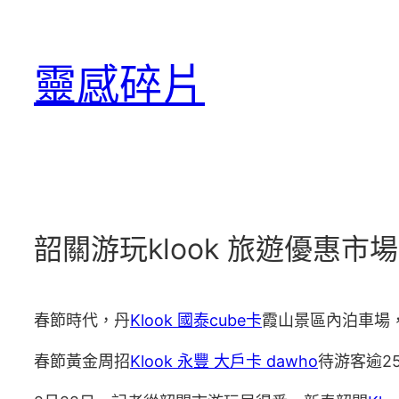
跳
至
靈感碎片
主
要
內
容
韶關游玩klook 旅遊優惠市
春節時代，丹
Klook 國泰cube卡
霞山景區內泊車場
春節黃金周招
Klook 永豐 大戶卡 dawho
待游客逾2