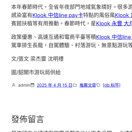
本年春節時代，全省年夜部門地域氣象晴好。很多
感染富有
Klook 中信line pay卡
特點的風俗風
Kloo
賓館扶植等有用推動。春節時代，星
Klook 永豐 大
政策優惠、高速互通和電商平臺等積
Klook 中信line
駕車排生長龍，自駕體驗、村落游玩、無景點游玩
文/張文 梁杰靈 沈明禮
圖/韶關市游玩局供給
admin
2025 年 4 月 15 日
推薦文章
[db:标签]
發佈留言