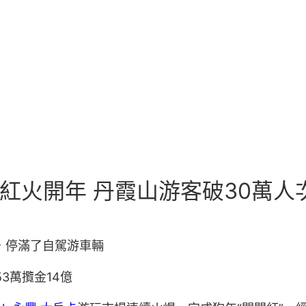
場紅火開年 丹霞山游客破30萬人
，停滿了自駕游車輛
53萬攬金14億