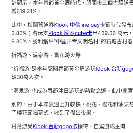
計顯示，本年春節黃金周時代，韶關市三個古驛道景區梅
增加9.21%。
此中，梅關舊道春
Klook 中信line pay卡
節時代發布
3.83%；游玩支
Klook 國泰cube卡
出439.36 萬
9.30%。勝利獲評“中國汗青文明名村”的石塘古村春
祈福游、溫泉游、賞花游火爆
“祈福游”是本年韶關春節黃金周游玩
Klook 台新go
破30萬人次。
“溫泉游”也成為春節沐日游玩的熱點之選，此中麗
別的，由于本年氣溫上升較快，桃花、櫻花和油菜
了櫻花節揭幕式，收到了傑出後果。
村落游受
Klook 台新gogo卡
接待，自駕游成主流