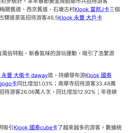
經初步統計，本年春節黃金周韶關市共招待游客
。此中梅關舊道、西京舊道、石塘古村
Klook 富邦J卡
三個
古驛道景區招待游客46.5
Klook 永豐 大戶卡
有風俗特點、新春氣味的游玩運動，吸引了浩繁游
k 永豐 大衛卡 daway
造，持續發布游
Klook 國泰
gogo卡
同比增加1.03%；南華寺招待游客33.48萬
招待游客26.06萬人次，同比增加12.92%；年夜峽
明吸引
Klook 國泰cube卡
了越來越多的游客。數據統