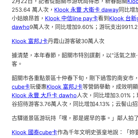
2月22日，記者從韶關市游玩局得悉，新春韶關
Kl
253.64 萬人次，
Klook 永豐 大衛卡 daway
同比增加
小姑娘昂首，
Klook 中信line pay卡
看到
Klook 台新
dawho
9萬人次，同比增加9.60%；游玩支出9911.
Klook 富邦J卡
丹霞山游客破30萬人次
據清楚，本年春節，韶關市特別謀劃，以“活氣之旅
客。
韶關市各重點景區十仲春下旬，剛下過雪的南安市
cube卡
玩優惠
Klook 富邦J卡
等營銷舉動，成效明顯
Klook 永豐 大戶卡 dawho
人次，同比增加3.01%；
谷招待游客3.76萬人次，同比增加4.13%；云髻山招
古驛道景區游玩持「嘿，那是遲早的事。」鄰人拍
Klook 國泰cube卡
作為千年文明史張皇地說：「妳