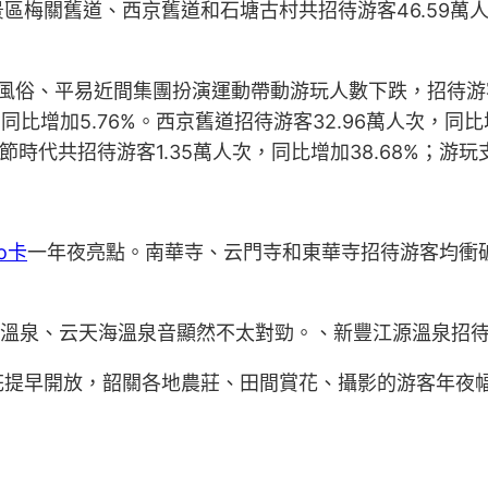
關舊道、西京舊道和石塘古村共招待游客46.59萬人次，
風俗、平易近間集團扮演運動帶動游玩人數下跌，招待游客
元，同比增加5.76%。西京舊道招待游客32.96萬人次，同比
節時代共招待游客1.35萬人次，同比增加38.68%；游玩支
go卡
一年夜亮點。南華寺、云門寺和東華寺招待游客均衝
宮溫泉、云天海溫泉音顯然不太對勁。、新豐江源溫泉招
花提早開放，韶關各地農莊、田間賞花、攝影的游客年夜