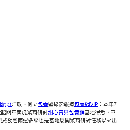
ppt
江敏、何立
包養
堅攝影報道
包養網VIP
：本年7
從韶關華南虎繁育研討
甜心寶貝包養網
基地得悉，華
。親戚勸著兩邊多聯也是基地展開繁育研討任務以來出