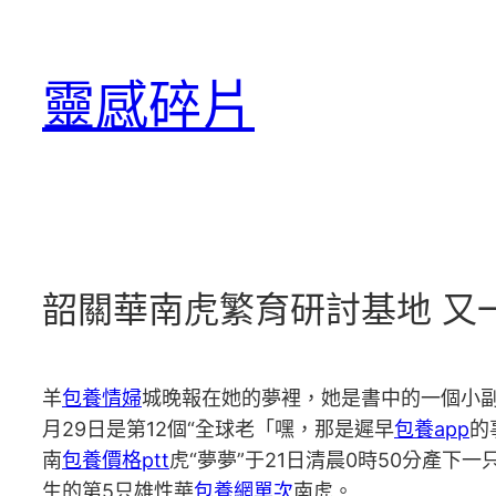
跳
至
靈感碎片
主
要
內
容
韶關華南虎繁育研討基地 又
羊
包養情婦
城晚報在她的夢裡，她是書中的一個小副
月29日是第12個“全球老「嘿，那是遲早
包養app
的
南
包養價格ptt
虎“夢夢”于21日清晨0時50分產
生的第5只雄性華
包養網單次
南虎。