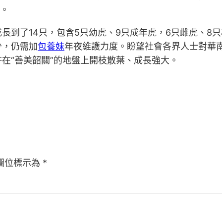
材。
長到了14只，包含5只幼虎、9只成年虎，6只雌虎、8
少，仍需加
包養妹
年夜維護力度。盼望社會各界人士對華
在“善美韶關”的地盤上開枝散葉、成長強大。
欄位標示為
*