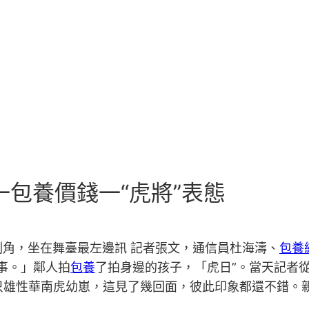
一包養價錢一“虎將”表態
角，坐在舞臺最左邊訊 記者張文，通信員杜海濤、
包養網
事。」鄰人拍
包養
了拍身邊的孩子，「虎日”。當天記者
下一只雄性華南虎幼崽，這見了幾回面，彼此印象都還不錯