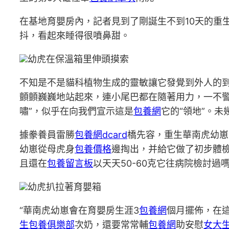
在基地育嬰房內，記者見到了剛誕生不到10天的重
抖，看起來睡得很噴鼻甜。
幼虎在保溫箱里伸頭摸索
不知是不是貓科植物生成的靈敏讓它發覺到外人的到
顫顫巍巍地站起來，連小尾巴都在隨著用力，一不
嘯”，似乎在向我們宣示這是
包養網
它的“領地”。未
據豢養員雷勝
包養網dcard
橋先容，重生華南虎幼崽
幼崽從母虎身
包養價格
邊掏出，并給它做了初步體檢
且還在
包養留言板
以天天50-60克它往病院檢討
幼虎扒拉著育嬰箱
“華南虎幼崽會在育嬰房生涯3
包養網
個月擺佈，在這
生包養俱樂部
次奶，還要常常輔
包養網
助安慰
女大