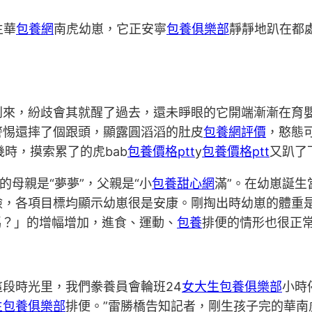
生華
包養網
南虎幼崽，它正安寧
包養俱樂部
靜靜地趴在都
來，紛歧會其就醒了過去，還未睜眼的它開端漸漸在育嬰
警惕還摔了個跟頭，顯露圓滔滔的肚皮
包養網評價
，憨態
幾時，摸索累了的虎bab
包養價格ptt
y
包養價格ptt
又趴了
的母親是“夢夢”，父親是“小
包養甜心網
滿”。在幼崽誕生
，各項目標均顯示幼崽很是安康。剛掏出時幼崽的體重是
過嗎？」的增幅增加，進食、運動、
包養
排便的情形也很正
段時光里，我們豢養員會輪班24
女大生包養俱樂部
小時
生包養俱樂部
排便。”雷勝橋告知記者，剛生孩子完的華南虎