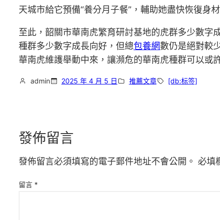
天城市給它預備“養分月子餐”，輔助她盡快恢復身
至此，韶關市華南虎繁育研討基地的虎群多少數字成
種群多少數字成長向好，但總
包養網
數仍是絕對較
華南虎維護舉動中來，讓瀕危的華南虎種群可以或許
admin
2025 年 4 月 5 日
推薦文章
[db:标签]
發佈留言
發佈留言必須填寫的電子郵件地址不會公開。
必填
留言
*