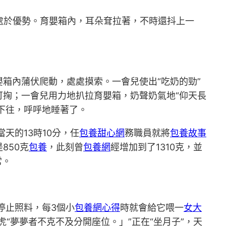
處於優勢。育嬰箱內，耳朵耷拉著，不時還抖上一
箱內蒲伏爬動，處處摸索。一會兒使出“吃奶的勁”
可掬；一會兒用力地扒拉育嬰箱，奶聲奶氣地“仰天長
下往，呼呼地睡著了。
當天的13時10分，任
包養甜心網
務職員就將
包養故事
850克
包養
，此刻曾
包養網
經增加到了1310克，並
常。
停止照料，每3個小
包養網心得
時就會給它喂一
女大
“夢夢者不克不及分開座位。」”正在“坐月子”，天