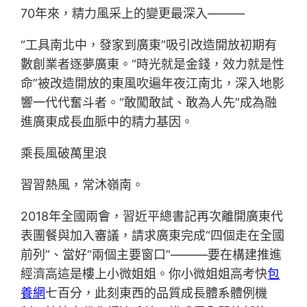
70年來，精力風采上的變更最深入———
“工具南北中，發家到廣東”吸引改造開放初期有
數創業者逐夢廣東。“時光就是金錢，效力就是性
命”被改造開放的東風吹遍年夜江南北，深入地影
響一代代奮斗者。“敢闖敢試、敢為人先”成為融
進廣東成長血脈中的精力基因。
乘長風破萬里浪
習習熱風，常沐嶺南。
2018年全國兩會，習近平總書記再次離開廣東代
表團餐與加入審議，請求廣東完成“四個走在全國
前列”、當好“兩個主要窗口”———要在構建推進
經濟高這是樓上小微姐姐。你小微姐姐高考快
包
養網
七百分，此刻東西的品質成長體系體例機