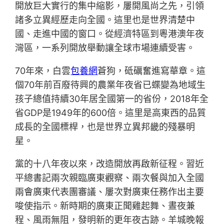
開放巨大實行的集中縮影，屢開風尚之先，引領
諸多立異經歷走向全國。這里也是世界清楚中
國、走進中國的窗口。從經濟特區到粵港澳年夜
灣區，一系列開放舉動讓全球市場連續受害。
70年來，白雲
包養網
蒼狗，砥礪奮進寫華章。這
個70年前百廢待興的農業年夜省已蝶變為地域生
孩子總值持續30年居全國第一的省份，2018年全
省GDP是1949年的600倍。這里是高東西的品質
成長的全國標桿，也是世界立異邦畿的殘暴明
星。
黨的十八年夜以來，改造開放再啟新征程。習近
平總書記兩次親臨廣東觀察、兩次餐與加入全國
兩會廣東代表團審議、屢次對廣東任務作出主要
唆使指示。新時期的廣東正聞雞起舞、晝夜兼
程、風雨無阻，發明新的更年夜古跡。羊城晚報