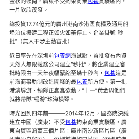
金秋的嶺南，廣東不受拘束商業
包養
實驗區內，
一片欣欣茂發。
總投資17.74億元的廣州港南沙港區食糧及通用船
埠泊位擴建工程正如火如荼停止。企業掛號“秒
批”（無人干涉主動審批）
近日率先在深圳前
包養網
海試點，首批發布內資
天然人無限義務公司建立“秒批”，將企業建立審
批時限由一天年夜幅緊縮至幾十秒內，
包養
這是
前海商事軌制改造開釋的最
包養
新方便。第一批
港澳導游、領隊正蠢蠢欲動，“十一”黃金周他們
就將帶隊“暢游”珠海橫琴。
時光回到四年前———2014年12月，國務院決議
建立中國（廣東）不受
包養
拘束商業實驗區，廣
東自貿區涵蓋三個片區：廣州南沙新區片區（廣