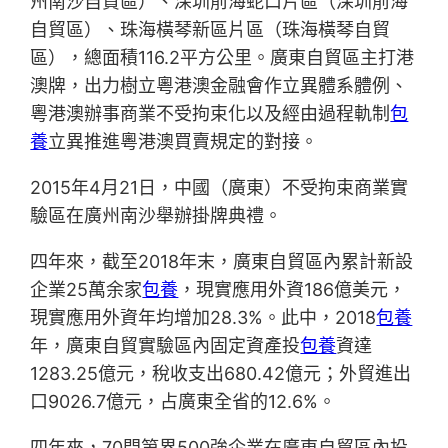
州南沙自貿區）、深圳前海蛇口片區（深圳前海
自貿區）、珠海橫琴新區片區（珠海橫琴自貿
區），總面積116.2平方公里。廣東自貿區主打港
澳牌，出力樹立粵港澳金融會作立異體系體例、
粵港澳辦事商業不受拘束化以及經由過程軌制
包
養
立異推進粵港澳買賣規定的對接。
2015年4月21日，中國（廣東）不受拘束商業實
驗區在廣州南沙舉辦掛牌典禮。
四年來，截至2018年末，廣東自貿區內累計新設
企業25萬余家
包養
，現實應用外資186億美元，
現實應用外資年均增加28.3%。此中，2018
包養
年，廣東自貿實驗區內固定資產投
包養
資達
1283.25億元，稅收支出680.42億元；外貿進出
口9026.7億元，占廣東全省的12.6%。
四年來，70門第界500強企業在廣東自貿區內投