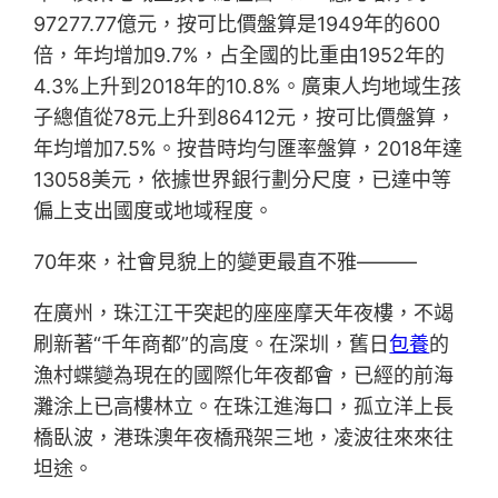
97277.77億元，按可比價盤算是1949年的600
倍，年均增加9.7%，占全國的比重由1952年的
4.3%上升到2018年的10.8%。廣東人均地域生孩
子總值從78元上升到86412元，按可比價盤算，
年均增加7.5%。按昔時均勻匯率盤算，2018年達
13058美元，依據世界銀行劃分尺度，已達中等
偏上支出國度或地域程度。
70年來，社會見貌上的變更最直不雅———
在廣州，珠江江干突起的座座摩天年夜樓，不竭
刷新著“千年商都”的高度。在深圳，舊日
包養
的
漁村蝶變為現在的國際化年夜都會，已經的前海
灘涂上已高樓林立。在珠江進海口，孤立洋上長
橋臥波，港珠澳年夜橋飛架三地，凌波往來來往
坦途。