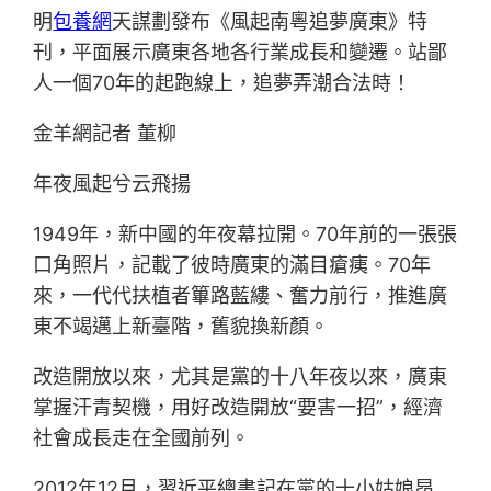
明
包養網
天謀劃發布《風起南粵追夢廣東》特
刊，平面展示廣東各地各行業成長和變遷。站鄙
人一個70年的起跑線上，追夢弄潮合法時！
金羊網記者 董柳
年夜風起兮云飛揚
1949年，新中國的年夜幕拉開。70年前的一張張
口角照片，記載了彼時廣東的滿目瘡痍。70年
來，一代代扶植者篳路藍縷、奮力前行，推進廣
東不竭邁上新臺階，舊貌換新顏。
改造開放以來，尤其是黨的十八年夜以來，廣東
掌握汗青契機，用好改造開放“要害一招”，經濟
社會成長走在全國前列。
2012年12月，習近平總書記在黨的十小姑娘昂