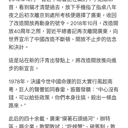
首，看到貓才清楚過去，放下手機指了指桌八年
夜之后初次離京到處所考核便選擇了廣東，收回
了改造開放再動身的號令。2018年10月，改造開
放40周年之際，習近平總書記再次離開廣東，向
世界宣示了中國改造不斷頓、開放不止步的信念
和決計。
這是站在新的汗青出發點上，將改造開放推向進
步的新宣言。
1978年，決議今世中國命運的巨大實行風起南
粵，巨人的聲響如同春雷，振聾發聵：“中心沒有
錢，可以給些政策，你們本身往搞，殺出一條血
路來。”
此后的四十余載，廣東“摸著石頭過河”，辦特
區、興企業，敢闖敢試；“吃螃蟹”、破舊制，敢