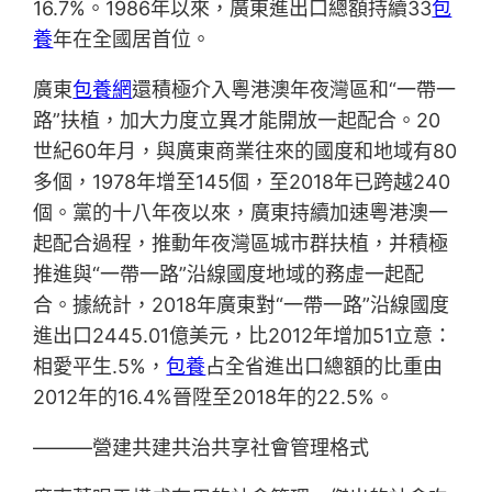
16.7%。1986年以來，廣東進出口總額持續33
包
養
年在全國居首位。
廣東
包養網
還積極介入粵港澳年夜灣區和“一帶一
路”扶植，加大力度立異才能開放一起配合。20
世紀60年月，與廣東商業往來的國度和地域有80
多個，1978年增至145個，至2018年已跨越240
個。黨的十八年夜以來，廣東持續加速粵港澳一
起配合過程，推動年夜灣區城市群扶植，并積極
推進與“一帶一路”沿線國度地域的務虛一起配
合。據統計，2018年廣東對“一帶一路”沿線國度
進出口2445.01億美元，比2012年增加51立意：
相愛平生.5%，
包養
占全省進出口總額的比重由
2012年的16.4%晉陞至2018年的22.5%。
———營建共建共治共享社會管理格式