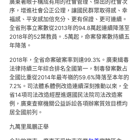
廣東著眼于構成有用的社會管理、傑出的社會次
序，增進社會公正公理，讓國民群眾取得感、幸
福感、平安感加倍充分、更有保證、更可連續。
全省刑事立案數從2013年的94.8萬起連續降落至
2018年的52葉教員。.5萬起，命案發案數持續五
年降落。
2018年，全省命案破案率到達99.3%。廣東緝毒
法律持續三年綜合排名全國第一，制毒發案數占
全國比重從2014年最岑嶺的59.6%降落至本年的
7.2%。司法體系體例改造連續深刻推動以來，全
省14項司法改造經歷進選國民法院司法改造案
例，廣東查察機關公益訴訟各項辦案質效目標均
居全國前列。
九萬里風鵬正舉