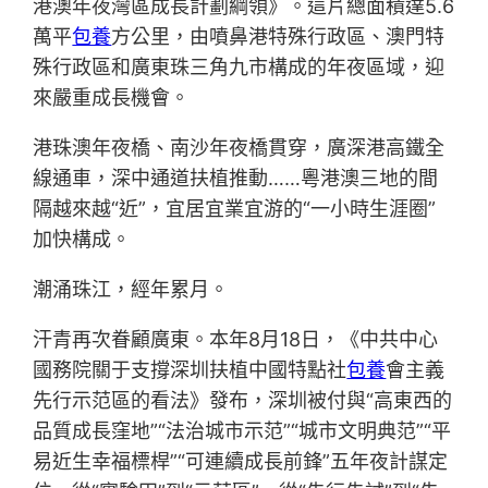
港澳年夜灣區成長計劃綱領》。這片總面積達5.6
萬平
包養
方公里，由噴鼻港特殊行政區、澳門特
殊行政區和廣東珠三角九市構成的年夜區域，迎
來嚴重成長機會。
港珠澳年夜橋、南沙年夜橋貫穿，廣深港高鐵全
線通車，深中通道扶植推動……粵港澳三地的間
隔越來越“近”，宜居宜業宜游的“一小時生涯圈”
加快構成。
潮涌珠江，經年累月。
汗青再次眷顧廣東。本年8月18日，《中共中心
國務院關于支撐深圳扶植中國特點社
包養
會主義
先行示范區的看法》發布，深圳被付與“高東西的
品質成長窪地”“法治城市示范”“城市文明典范”“平
易近生幸福標桿”“可連續成長前鋒”五年夜計謀定