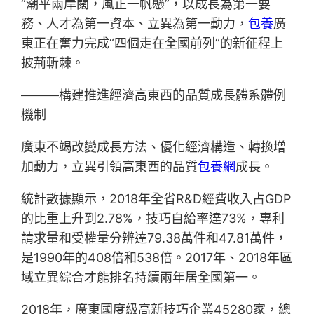
“潮平兩岸闊，風正一帆懸”，以成長為第一要
務、人才為第一資本、立異為第一動力，
包養
廣
東正在奮力完成“四個走在全國前列”的新征程上
披荊斬棘。
———構建推進經濟高東西的品質成長體系體例
機制
廣東不竭改變成長方法、優化經濟構造、轉換增
加動力，立異引領高東西的品質
包養網
成長。
統計數據顯示，2018年全省R&D經費收入占GDP
的比重上升到2.78%，技巧自給率達73%，專利
請求量和受權量分辨達79.38萬件和47.81萬件，
是1990年的408倍和538倍。2017年、2018年區
域立異綜合才能排名持續兩年居全國第一。
2018年，廣東國度級高新技巧企業45280家，總