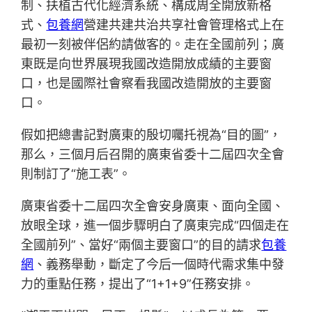
制、扶植古代化經濟系統、構成周全開放新格
式、
包養網
營建共建共治共享社會管理格式上在
最初一刻被伴侶約請做客的。走在全國前列；廣
東既是向世界展現我國改造開放成績的主要窗
口，也是國際社會察看我國改造開放的主要窗
口。
假如把總書記對廣東的殷切囑托視為“目的圖”，
那么，三個月后召開的廣東省委十二屆四次全會
則制訂了“施工表”。
廣東省委十二屆四次全會安身廣東、面向全國、
放眼全球，進一個步驟明白了廣東完成“四個走在
全國前列”、當好“兩個主要窗口”的目的請求
包養
網
、義務舉動，斷定了今后一個時代需求集中發
力的重點任務，提出了“1+1+9”任務安排。