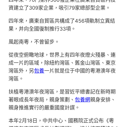
資建立了309家企業，吸引79家總部型企業。
四年來，廣東自貿區共構成了456項軌制立異結
果，并向全國復制推行33項。
風起南粵，不曾留步。
從夜空俯瞰地球，世界上有四年夜燈火殘暴、連
成一片的區域，除紐約灣區、舊金山灣區、東京
灣區外，另
包養
一片就是位于中國的粵港澳年夜
灣區。
扶植粵港澳年夜灣區，是習近平總書記在新時期
著眼成長年夜局，親身策劃、
包養網
親身安排、
親身推進實行的嚴重國度計謀。
本年2月18日，中共中心、國務院正式公布《粵