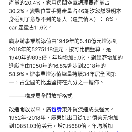
產量的20.4%，家用房間空氣調理器產量占
30.2%，變動位置手機產量占46謝汐忽然發明本
身碰到了意想不到的恩人（還無情人）：.8%，
car 產量占11.6%。
廣東辦事業增添值由1949年的5.48億元增添到
2018年的52751.18億元，按可比價盤算，是
1949年的693倍，年均增加9.9%，對經濟增加的
進獻率由1950年的16.8%進步到2018年的
58.9%。辦事業增添值總量持續34年居全國第
一，占全國的比重堅持在九分之一擺佈。
———構成周全開放新格式
改造開放以來，廣
包養
東外貿疾速成長強大。
1962年-2018年，廣東進出口從1.91億美元增加
到10851.03億美元，增加5680倍，年均增加