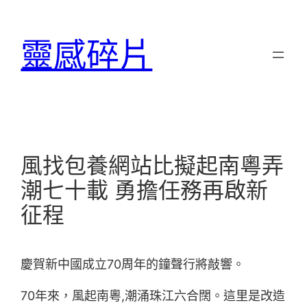
跳
至
靈感碎片
主
要
內
容
風找包養網站比擬起南粵弄
潮七十載 勇擔任務再啟新
征程
慶賀新中國成立70周年的鐘聲行將敲響。
70年來，風起南粵,潮涌珠江六合闊。這里是改造