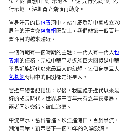
位。從“實驗田”到“示范區”，從“先行先試”到“先
行示范”，深圳勇立潮頭再動身。
置身汗青的長
包養
河中，站在慶賀新中國成立70
周年的汗青交
包養網
匯點上，我們離第一個百年
奮斗目的越來越近。
一個時期有一個時期的主題，一代人有一代人
包
養網
的任務。完成中華平易近族巨大回復是中華
平易近族近代以來最巨大的幻想，每個身處巨大
包養網
時期中的個別都是逐夢人。
習近平總書記指出，以後，我國處于近代以來最
好的成長時代，世界處于百年未有之年夜變局，
兩者同步交錯、彼此激蕩。
中流擊水，奮楫者進。珠江進海口，百舸爭流，
潮涌兩岸，預示著下一個70年的洶湧澎湃。