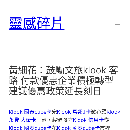
跳
至
靈感碎片
主
要
內
容
黃細花：鼓勵文旅klook 客
路 付款優惠企業積極轉型
建議優惠政策延長刻日
Klook 國泰cube卡
宋
Klook 富邦J卡
微心頭
Klook
永豐 大衛卡
一緊，趕緊將它
Klook 信用卡
從
Klook 國泰cube卡
花
Klook 國泰cube卡
叢裡