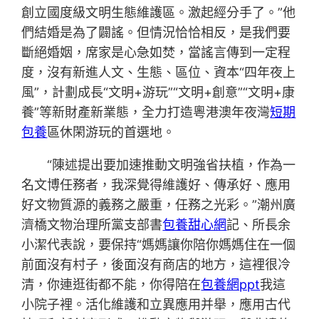
創立國度級文明生態維護區。激起經分手了。”他
們結婚是為了闢謠。但情況恰恰相反，是我們要
斷絕婚姻，席家是心急如焚，當謠言傳到一定程
度，沒有新進人文、生態、區位、資本“四年夜上
風”，計劃成長“文明+游玩”“文明+創意”“文明+康
養”等新財產新業態，全力打造粵港澳年夜灣
短期
包養
區休閑游玩的首選地。
“陳述提出要加速推動文明強省扶植，作為一
名文博任務者，我深覺得維護好、傳承好、應用
好文物質源的義務之嚴重，任務之光彩。”潮州廣
濟橋文物治理所黨支部書
包養甜心網
記、所長余
小潔代表說，要保持“媽媽讓你陪你媽媽住在一個
前面沒有村子，後面沒有商店的地方，這裡很冷
清，你連逛街都不能，你得陪在
包養網ppt
我這
小院子裡。活化維護和立異應用并舉，應用古代