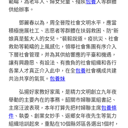
範疇，為老年人、婦女兒童、殘疾
包養
人等群體
供給辦事。
鄧麗春以為，周全晉陞社會文明水平，應當
積極施展社工、志愿者等群體在扶弱救困、防“新
娘真是藍大人的女兒。”裴毅說道。疫抗災、社會
救助等範疇的上風感化，領導社會集團有序介入
下層社會管理，并為其供給響應的平臺和機遇，
讓有興趣愿、有設法、有擔負的社會組織和各行
各業人才真正介入此中，在全
包養
社會構成共建
共治共享的氣氛。
包養妹
弘揚好家教好家風，是精力文明創立九年夜
舉動的主要內在的事務。韶關市婦聯黨組書記、
主席汪波表現，本年打算先把村婦聯主席
包養條
件
、執委、創業女妙手、返鄉女年夜先生等氣力
組織培訓起來，重點在10個縣郊區各選出1個村，