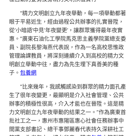
“精力文明創立九年夜舉動，每一項舉動都著
眼于平易近生，經由過程公共辦事的扎實晉陞，
從‘小暗語’中見‘年夜變更’，讓群眾獲得最年夜實
惠。”廣東石油化工學院馬克思主義學院黨總支委
員、副院長黎海燕代表說，作為一名高校思惟政
管理論課教員，將深刻連續介入到高校的精力文
明創立舉動中往，盡力為先生埋下真善美的種
子。
包養網
“比來幾年，我感觸感染到群眾的精力面孔產
生了很年夜變更，最顯明是介入社會管理、公共
辦事的積極性很高，介入才能也在晉陞。這是精
力文明創立九年夜舉動的結果之一。”作為廣東首
批社工之一，惠州市惠陽區惠心社會任務辦事中
間黨支部書記、總干事鄧麗春代表持久深耕社工