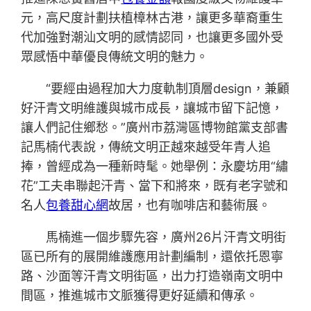
元，高尺度計劃扶植樟林古港，讓更多華裔重生
代加強對潮汕文明的感情認同，也讓更多國外受
眾感悟中華優良傳統文明的魅力。
“要經由過程加大力度軌制頂層design，兼顧
好汗青文明維護與城市成長，讓城市留下記憶，
讓人們記住鄉愁。”廣州市荔灣區博物館黨支部書
記馬楠代表說，傳統文明正越來越受年青人追
捧，曾經成為一種新時髦。她舉例：永慶坊用“繡
花”工夫串聯起汗青、當下和將來，既有老字號和
名人
包養甜心網
故居，也有咖啡店和藝術展。
馬楠進一個步驟先容，廣州26片汗青文明街
區已所有的展開維護應用計劃編制，還依托恩寧
路、沙面等汗青文明街區，出力打造嶺南文明中
間區，推進城市文脈獲得更好延續和傳承。