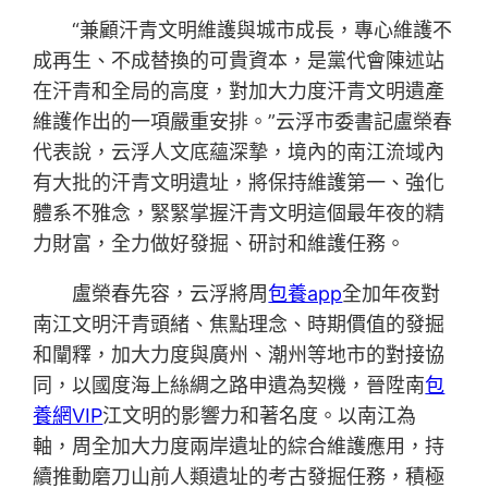
“兼顧汗青文明維護與城市成長，專心維護不
成再生、不成替換的可貴資本，是黨代會陳述站
在汗青和全局的高度，對加大力度汗青文明遺產
維護作出的一項嚴重安排。”云浮市委書記盧榮春
代表說，云浮人文底蘊深摯，境內的南江流域內
有大批的汗青文明遺址，將保持維護第一、強化
體系不雅念，緊緊掌握汗青文明這個最年夜的精
力財富，全力做好發掘、研討和維護任務。
盧榮春先容，云浮將周
包養app
全加年夜對
南江文明汗青頭緒、焦點理念、時期價值的發掘
和闡釋，加大力度與廣州、潮州等地市的對接協
同，以國度海上絲綢之路申遺為契機，晉陞南
包
養網VIP
江文明的影響力和著名度。以南江為
軸，周全加大力度兩岸遺址的綜合維護應用，持
續推動磨刀山前人類遺址的考古發掘任務，積極