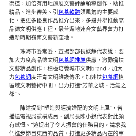
渠道，加倍有用地施展文藝評論領導創作、助推
精品、進步審美、引
包養軟體
領風氣的主要感
化，把更多優良作品推介出來，多措并舉推動高
品德文明供應工程，最普遍地連合文藝界奮力打
造新時期嶺南文藝新窪地。
珠海市委常委、宣揚部部長談靜代表說，要
加大力度高品德文明
包養網推薦
供應，激勵攙扶
文藝精品創作，積極培養城市文明brand，加大
力
包養網
度汗青文明維護傳承，加速扶
包養網
植
區域文明藝術中間，出力打造“芳華之城、活氣之
都”。
陳述提到“塑造與經濟婚配的文明上風”，省
播送電視局黨構成員、副局長陳小銳代表對此頗
有感慨。“這提出了令人振奮的任務目的，請求我
們進步節目東西的品質，打造更多精品內在的事