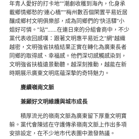
年青人愛好的打卡地”“潮劇收穫到海內，化身承
載鄉情鄉愁的‘連心橋’”“梅州數百個閑置平易近居
釀成鄉村文明俱樂部，成為同鄉們的‘快活驛“小
姐好可憐。”站’”……在連日來的分組會商中，不少
黨代表收回感嘆：跟著文明惠平易近之“網”越織
越密，文明強省扶植結果正實在轉化為廣東長者
同鄉的取得感、幸福感。他們深切感觸感染到，
文明強省扶植遠景動聽。越深刻推動，越能在新
時期展示廣東文明底蘊深摯的奇特魅力。
賡續嶺南文脈
兼顧好文明維護與城市成長
積厚流光的嶺南文脈為廣東留下厚重文明寶
躲。黨代會陳述在守護傳承嶺南文脈上作出多項
安排設定，在不少地市代表團中激發熱議。