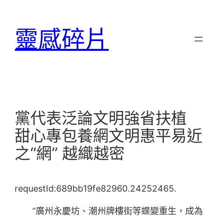
跳
至
靈感碎片
主
要
內
容
黨代表泛論文明強省扶植
甜心專包養網文明惠平易近
之“網” 越織越密
requestId:689bb19fe82960.24252465.
“廣州永慶坊、潮州牌樓街等蝶變重生，成為