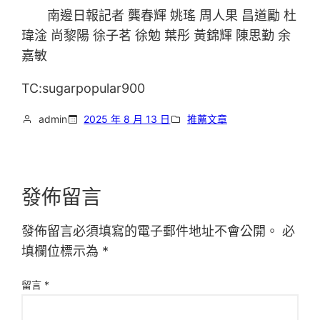
南邊日報記者 龔春輝 姚瑤 周人果 昌道勵 杜
瑋淦 尚黎陽 徐子茗 徐勉 葉彤 黃錦輝 陳思勤 余
嘉敏
TC:sugarpopular900
admin
2025 年 8 月 13 日
推薦文章
發佈留言
發佈留言必須填寫的電子郵件地址不會公開。
必
填欄位標示為
*
留言
*