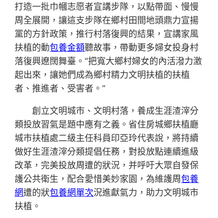
打造一批巾幗志愿者宣講步隊，以點帶面、慢慢
周全展開，讓這支步隊在鄉村田間地頭鼎力宣揚
黨的方針政策，推行村落復興的結果，宣講家風
扶植的動
包養金額
聽故事，帶動更多婦女投身村
落復興遼闊舞臺。“把寬大鄉村婦女的內活潑力激
起出來，讓她們成為鄉村精力文明扶植的扶植
者、推進者、受害者。”
創立文明城市、文明村落，養成生涯渣滓分
類投放習氣是題中應有之義。省住房城鄉扶植廳
城市扶植處二級主任科員印亞玲代表說，將持續
做好生涯渣滓分類提倡任務，對投放點連續進級
改革，完美投放周遭的狀況，并呼吁大眾自發保
護公共衛生，配合愛惜美妙家園，為維護周
包養
網
遭的狀
包養網單次
況進獻氣力，助力文明城市
扶植。