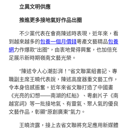
立異文明供應
推進更多接地氣好作品出圈
不少黨代表在會商陳述時表現，近年來，看
到越來越多的
包養一個月價錢
粵產文藝精品
包養
網
力作爆款“出圈”，由衷地覺得興奮，也加倍充
足展示新時期嶺南文藝光榮。
“陳述令人心潮彭湃！”省文聯黨組書記、專
職副主席王曉代表說，陳述高度器重文藝工作，
令本身倍感振奮。近年來省文聯打造了中國畫
《光亮的幻想——南湖的紅船》、粵劇片子《南
越宮詞》等一批接地氣、有靈氣、聚人氣的優良
文藝作品，彰顯“原創廣東”氣力。
王曉流露，接上去省文聯將充足應用新媒體