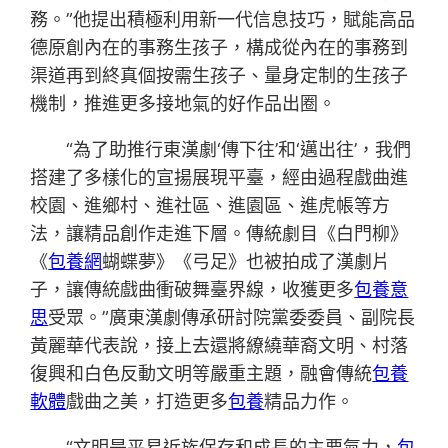
務。”他提出積極利用新一代信息技巧，賦能高品
德原創內在的事務生孩子，構成從內在的事務到
渠道再到終真個按需生孩子、量身定制的生孩子
機制，推進更多接地氣的好作品出圈。
“為了助推行東漢劇‘傳下往’和‘邁出往’，我們
搭建了多樣化的宣揚展現平臺，經由過程戲曲進
校園、進鄉村、進社區、進園區、進虎帳等方
法，讓精品創作走進下層。傳統劇目《白門柳》
《
包養網
蝴蝶夢》《弓足》也被拍成了漢劇片
子，讓傳統戲曲衝破舞臺界線，收獲更多
包養意
思
受眾。”廣東漢劇傳承研討院黨委委員、副院長
黃麗華代表說，接上去還將繚繞華裔文明、村落
復興和白色反動文明等嚴重主題，融會傳統
包養
軟體
戲曲之美，打造更多
包養
精品力作。
“文明是平易近族保存和成長的主要氣力，
包