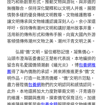
技巧和新創意形式，推動文物與游玩、與非遺的
無機聯合，保持深化闡釋和以文明人并進，展開
情勢多樣的優良傳統文明教導、文物維護教導，
讓文明傳承與文物維護認識深刻人心。余小潔還
呼吁，保持傳佈潮州文明和講好潮州故事并重，
活用新的傳佈形式和傳佈手腕，向寬大國內外游
客傾情傳佈潮州文物之美、潮州汗青文明之美。
弘揚“僑”文明，留住鄉愁記憶，凝集僑心。
汕頭市澄海區委書記王楚彬代表說，本地編排的
留念有名愛國僑領潮劇《蟻光炎》，博
包養網推
薦
得了海內僑胞的承認。將來將推進更多“僑”文
明作品，打造一批漂亮僑鄉、“僑”文明示范點，
盡力晉陞僑
包養網
胞們的文明認同和感情認同。
此外，本地還將加大力度對華裔文明、汗青遺存
的維護、開闢與應用，摸索僑宅保育活化，加速
推進陳慈黌舊居申
包養金額
報國度級文物維護單