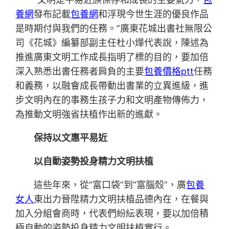
養網
發布記載
包養網
和浮現今世生涯的優良作品
是時期付與我們的任務。”廣東花城出書社無限公
司《花城》編纂部副主任杜小燁代表說，陳述為
推進廣東文明工作成長指明了標的目的，要加倍
深入熟悉出書任務者肩負的主要
包養價格ptt
任務
和義務，以融會成長帶動出書業的立異進級，進
步文明內在的事務生孩子力和文明產物傳佈力，
為推動文明強省扶植作出新的進獻。
保持以文惠平易近
以自動姿勢投身精力文明扶植
這些年來，從“富口袋”到“富腦殼”，廣
包養
女人
東出力晉陞精力文明扶植品德內在，在餐與
加入分組會商時，代表們紛紜表現，要以加倍積
極自動的姿勢投身精力文明扶植實行。