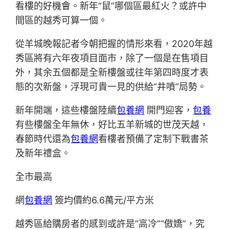
看樓的好機會。新年“鼠”哪個區最紅火？或許中
間區的越秀可算一個。
從羊城晚報記者今朝把握的情形來看，2020年越
秀區將有六年夜項目面市，除了一個是在售項目
外，其余五個都是全新樓盤或往年第四時度才表
態的次新盤，浮現可貴一見的供給“井噴”局勢。
新年開端，這些樓盤陸續
包養網
開門迎客，
包養
有些樓盤全年無休，好比五羊新城的世茂天越，
春節時代還為
包養網
看樓者預備了定制下戰書茶
及新年禮盒。
全市最高
網
包養網
簽均價約6.6萬元/平方米
越秀區給購房者的感到或許是“高冷”“傲嬌”，究