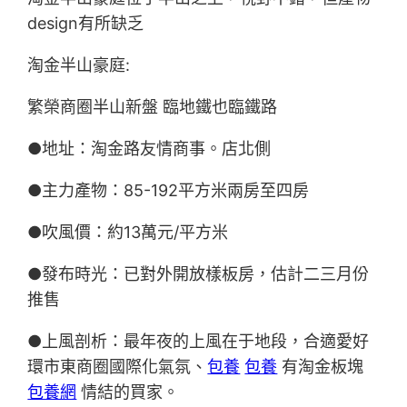
design有所缺乏
淘金半山豪庭:
繁榮商圈半山新盤 臨地鐵也臨鐵路
●地址：淘金路友情商事。店北側
●主力產物：85-192平方米兩房至四房
●吹風價：約13萬元/平方米
●發布時光：已對外開放樣板房，估計二三月份
推售
●上風剖析：最年夜的上風在于地段，合適愛好
環市東商圈國際化氣氛、
包養
包養
有淘金板塊
包養網
情結的買家。