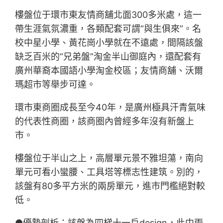
樓盤位于環市東友情商舖北面300多米處，這一
帶生涯氣氛濃重，各類配套可謂“與生俱來”。名
校中星小學、黃花崗小學就在不遠處，間隔該盤
缺乏百米的“兄弟盤”淘金半山御庭內，還配套有
廣州華裔本國語小學淘金校區；友情商舖、沃爾
瑪超市等舉步可達。
環市東商圈成長至今40年，是廣州極具汗青氣味
的代表性商圈，該商圈內曾經多年沒有新盤上
市。
樓盤位于半山之上，高層單元景不雅坦蕩，南向
單元可看小蠻腰、工具塔等標志性建筑。別的，
該盤有80多平方米的兩房單元，進市門檻絕對較
低。
●優勢剖析：該盤為四梯十一戶design，此中兩