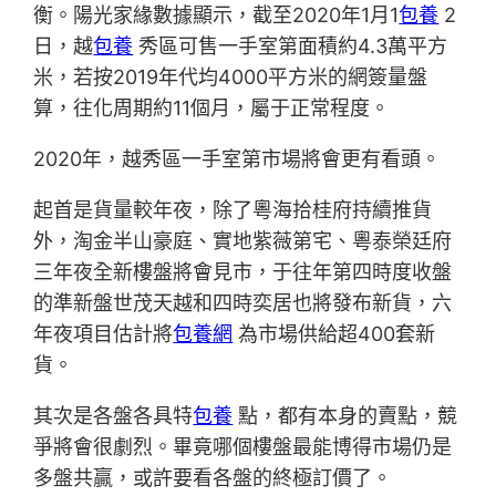
衡。陽光家緣數據顯示，截至2020年1月1
包養
2
日，越
包養
秀區可售一手室第面積約4.3萬平方
米，若按2019年代均4000平方米的網簽量盤
算，往化周期約11個月，屬于正常程度。
2020年，越秀區一手室第市場將會更有看頭。
起首是貨量較年夜，除了粵海拾桂府持續推貨
外，淘金半山豪庭、實地紫薇第宅、粵泰榮廷府
三年夜全新樓盤將會見市，于往年第四時度收盤
的準新盤世茂天越和四時奕居也將發布新貨，六
年夜項目估計將
包養網
為市場供給超400套新
貨。
其次是各盤各具特
包養
點，都有本身的賣點，競
爭將會很劇烈。畢竟哪個樓盤最能博得市場仍是
多盤共贏，或許要看各盤的終極訂價了。