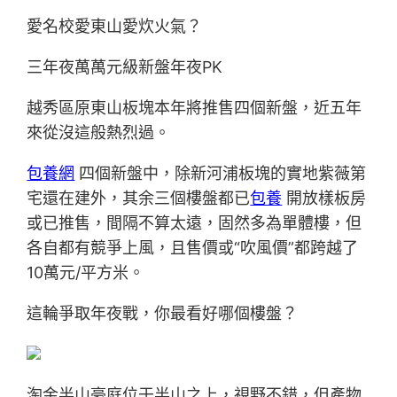
愛名校愛東山愛炊火氣？
三年夜萬萬元級新盤年夜PK
越秀區原東山板塊本年將推售四個新盤，近五年
來從沒這般熱烈過。
包養網
四個新盤中，除新河浦板塊的實地紫薇第
宅還在建外，其余三個樓盤都已
包養
開放樣板房
或已推售，間隔不算太遠，固然多為單體樓，但
各自都有競爭上風，且售價或“吹風價”都跨越了
10萬元/平方米。
這輪爭取年夜戰，你最看好哪個樓盤？
淘金半山豪庭位于半山之上，視野不錯，但產物