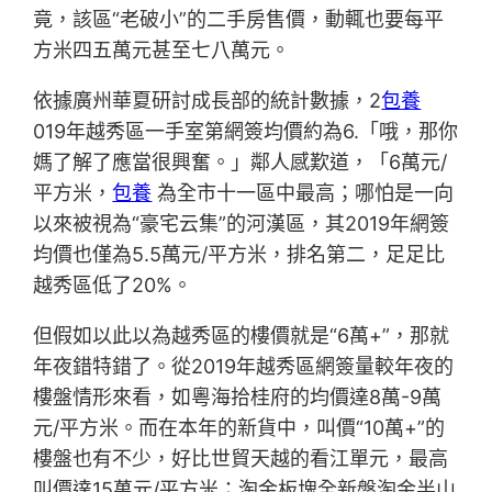
竟，該區“老破小”的二手房售價，動輒也要每平
方米四五萬元甚至七八萬元。
依據廣州華夏研討成長部的統計數據，2
包養
019年越秀區一手室第網簽均價約為6.「哦，那你
媽了解了應當很興奮。」鄰人感歎道，「6萬元/
平方米，
包養
為全市十一區中最高；哪怕是一向
以來被視為“豪宅云集”的河漢區，其2019年網簽
均價也僅為5.5萬元/平方米，排名第二，足足比
越秀區低了20%。
但假如以此以為越秀區的樓價就是“6萬+”，那就
年夜錯特錯了。從2019年越秀區網簽量較年夜的
樓盤情形來看，如粵海拾桂府的均價達8萬-9萬
元/平方米。而在本年的新貨中，叫價“10萬+”的
樓盤也有不少，好比世貿天越的看江單元，最高
叫價達15萬元/平方米；淘金板塊全新盤淘金半山