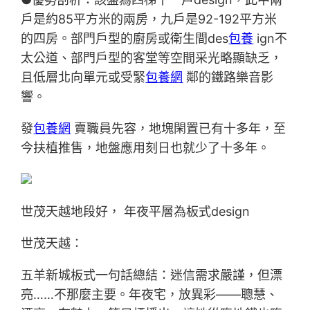
戶是約85平方米的兩房，九戶是92-192平方米
的四房。部門戶型的廚房或衛生間des
包養
ign不
太公道、部門戶型的客堂等空間采光略顯缺乏，
且低層北向單元或受緊
包養網
鄰的鐵路樂音影
響。
發
包養網
賣職員先容，地塊閑置已有十多年，至
今扶植推售，地盤應用刻日也就少了十多年。
世茂天越地段好， 年夜平層為板式design
世茂天越：
五羊新城板式一句話總結：迷信需求嚴謹，但漂
亮……不那麼主要。年夜宅，放異彩——聰慧、