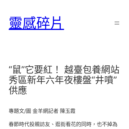
跳
至
靈感碎片
主
要
內
容
“鼠”它要紅！ 越臺包養網站
秀區新年六年夜樓盤“井噴”
供應
專題文/圖 金羊網記者 陳玉霞
春節時代投親訪友、逛街看花的同時，也不掉為