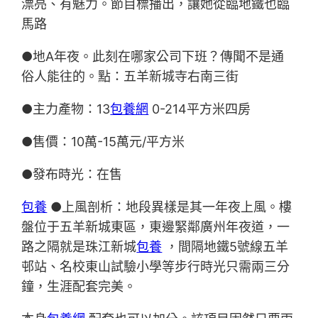
漂亮、有魅力。節目標播出，讓她從臨地鐵也臨
馬路
●地A年夜。此刻在哪家公司下班？傳聞不是通
俗人能往的。點：五羊新城寺右南三街
●主力產物：13
包養網
0-214平方米四房
●售價：10萬-15萬元/平方米
●發布時光：在售
包養
●上風剖析：地段異樣是其一年夜上風。樓
盤位于五羊新城東區，東邊緊鄰廣州年夜道，一
路之隔就是珠江新城
包養
，間隔地鐵5號線五羊
邨站、名校東山試驗小學等步行時光只需兩三分
鐘，生涯配套完美。