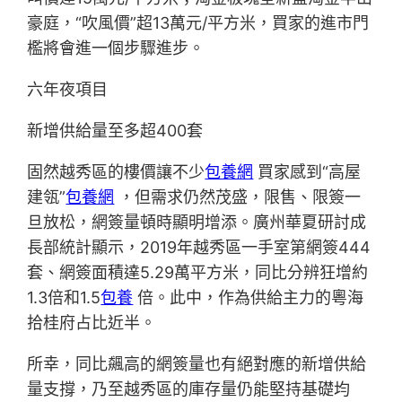
豪庭，“吹風價”超13萬元/平方米，買家的進市門
檻將會進一個步驟進步。
六年夜項目
新增供給量至多超400套
固然越秀區的樓價讓不少
包養網
買家感到“高屋
建瓴”
包養網
，但需求仍然茂盛，限售、限簽一
旦放松，網簽量頓時顯明增添。廣州華夏研討成
長部統計顯示，2019年越秀區一手室第網簽444
套、網簽面積達5.29萬平方米，同比分辨狂增約
1.3倍和1.5
包養
倍。此中，作為供給主力的粵海
拾桂府占比近半。
所幸，同比飆高的網簽量也有絕對應的新增供給
量支撐，乃至越秀區的庫存量仍能堅持基礎均