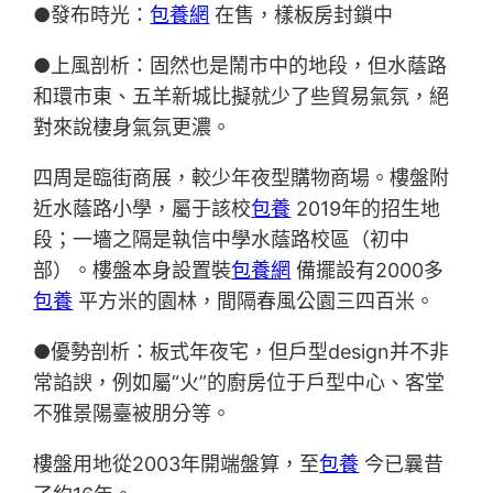
●發布時光：
包養網
在售，樣板房封鎖中
●上風剖析：固然也是鬧市中的地段，但水蔭路
和環市東、五羊新城比擬就少了些貿易氣氛，絕
對來說棲身氣氛更濃。
四周是臨街商展，較少年夜型購物商場。樓盤附
近水蔭路小學，屬于該校
包養
2019年的招生地
段；一墻之隔是執信中學水蔭路校區（初中
部）。樓盤本身設置裝
包養網
備擺設有2000多
包養
平方米的園林，間隔春風公園三四百米。
●優勢剖析：板式年夜宅，但戶型design并不非
常諂諛，例如屬“火”的廚房位于戶型中心、客堂
不雅景陽臺被朋分等。
樓盤用地從2003年開端盤算，至
包養
今已曩昔