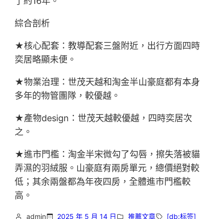
了約16年。
綜合剖析
★核心配套：教導配套三盤附近，出行方面四時
奕居略顯未便。
★物業治理：世茂天越和淘金半山豪庭都有本身
多年的物管團隊，較優越。
★產物design：世茂天越較優越，四時奕居次
之。
★進市門檻：淘金半宋微勾了勾唇，擦失落被貓
弄濕的羽絨服。山豪庭有兩房單元，總價絕對較
低；其余兩盤都為年夜四房，全體進市門檻較
高。
admin
2025 年 5 月 14 日
推薦文章
[db:标签]