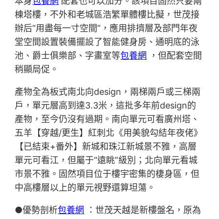
本身
包養網
配套也可以加分。該項目固然只要兩
棟塔樓，不外和老城區浩繁單體樓比擬，世茂接
辦后“用盡每一寸空間”，應用排擠層及部門年夜
堂空間設置裝備擺設了智能健身房、通明底的泳
池、爵士俱樂部、字畫室等
包養網
，但配套空間
稍顯局促。
產物全為板式南北向design，兩梯兩戶或三梯兩
戶，單元層高到達3.3米，這批多年前design的
產物，至今仍沒有過期。南向單元可看廣州塔、
五羊【穿越/更生】紅刺北《用美貌勾結年夜佬》
【已結束+番外】新城和珠江新城景不雅，高層
單元可看江，但屬于“遠眺”級別；北向單元看城
市景不雅。固然項目位于樓宇密集的棲身區，但
中高樓層以上的單元視野還算坦蕩。
●優勢剖析
包養網
：世茂天越是新樓盤名，原為