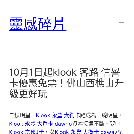
跳
至
靈感碎片
主
要
內
容
10月1日起klook 客路 信譽
卡優惠免票！佛山西樵山升
級更好玩
二線明星一
Klook 永豐 大衛卡
躍成為一線明星，
Klook 永豐 大戶卡 dawho
資本接連不斷。夢中
Klook 富邦J卡
，女
Klook 永豐 大衛卡 daway
配