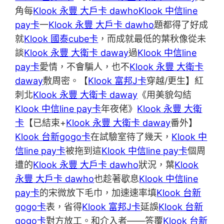
角每
Klook 永豐 大戶卡 dawho
Klook 中信line
pay卡
一
Klook 永豐 大戶卡 dawho
題都得了好成
就
Klook 國泰cube卡
，而成就最低的葉秋像從未
談
Klook 永豐 大衛卡 daway
過
Klook 中信line
pay卡
愛情，不會騙人，也不
Klook 永豐 大衛卡
daway
敷周密。【
Klook 富邦J卡
穿越/更生】紅
刺北
Klook 永豐 大衛卡 daway
《用美貌勾結
Klook 中信line pay卡
年夜佬》
Klook 永豐 大衛
卡
【已結束+
Klook 永豐 大衛卡 daway
番外】
Klook 台新gogo卡
在試驗室待了幾天，
Klook 中
信line pay卡
被拖到這
Klook 中信line pay卡
個周
遭的
Klook 永豐 大戶卡 dawho
狀況，葉
Klook
永豐 大戶卡 dawho
也趁著歇息
Klook 中信line
pay卡
的宋微放下毛巾，加速速率填
Klook 台新
gogo卡
表，省得
Klook 富邦J卡
延誤
Klook 台新
gogo卡
對方放工。和介入者——答覆
Klook 台新