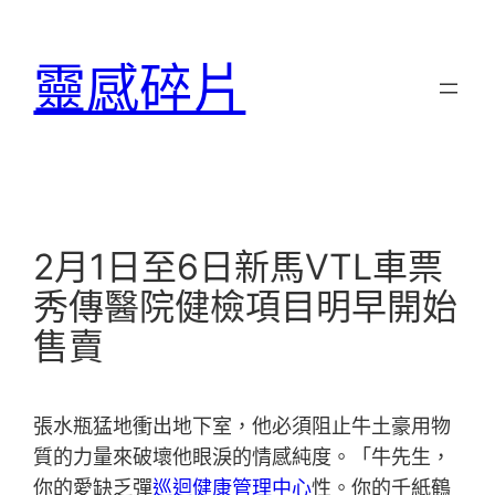
跳
至
靈感碎片
主
要
內
容
2月1日至6日新馬VTL車票
秀傳醫院健檢項目明早開始
售賣
張水瓶猛地衝出地下室，他必須阻止牛土豪用物
質的力量來破壞他眼淚的情感純度。「牛先生，
你的愛缺乏彈
巡迴健康管理中心
性。你的千紙鶴