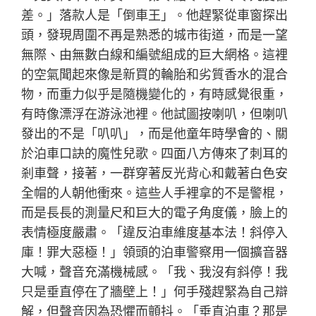
差。」落款人是「倒車王」。他趕緊從車窗探出
頭，發現周圍不再是熟悉的城市街道，而是一望
無際、由無數白線和編號組成的巨大網格。這裡
的空氣聞起來像是新買的輪胎和劣質香水的混合
物，而重力似乎是隨機變化的，有時感覺很重，
有時像漂浮在游泳池裡。他試圖按喇叭，但喇叭
發出的不是「叭叭」，而是他童年時學會的、關
於泊車口訣的魔性兒歌。四面八方傳來了刺耳的
剎車聲，接著，一群穿著反光背心和戴著白色安
全帽的人朝他衝來。這些人手裡拿的不是警棍，
而是長長的測量尺和巨大的電子角度儀，臉上的
表情極度嚴肅。「違反泊車維度基本法！斜停入
庫！罪大惡極！」領頭的泊車警察用一個擴音器
大喊，聲音充滿機械感。「我、我沒有斜停！我
只是垂直停在了牆壁上！」何手殘趕緊為自己辯
解，但聲音因為恐懼而顫抖。「垂直泊車？那是