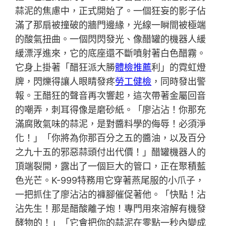
蒜泥的焦慮中，正式開始了。一個狂妄的影子佔
滿了那扇被撞破的牆門邊緣，光線一瞬間被極端
的酸氣扭曲。一個閃閃發光、像醋罐的機器人緩
緩漂浮進來，它的底座還不斷噴射著白色醋霧。
它身上掛著「醋狂派大勝
體檢推薦
利」的霓虹燈
牌，閃爍得讓人眼睛發疼
勞工健檢
，同時發出警
報。王醋狂的聲音再次響起，這次帶著金屬回音
的嘲弄，刺耳得像是磨砂紙。「廖沾沾！你那充
滿腐敗氣味的蒜泥，是對醬料學的侮辱！必須淨
化！」「你將為你那百分之五的醬油，以及百分
之九十五的邪惡蒜頭付出代價！」醋罐機器人的
頂端裂開，露出了一個巨大的管口，正在聚積藍
色光芒。K-999特務用它穿著燕尾服的小爪子，
一把抓住了廖沾沾的褲腳催促著他。「快點！沾
沾先生！那是醋酸離子炮！專門用來溶解有機發
酵物的！」「它會把你的蒜泥在零點一秒內變成