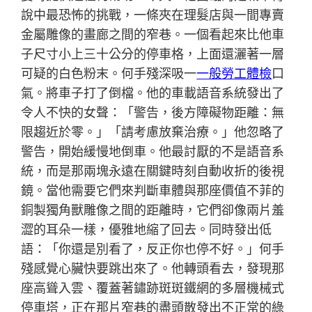
說中最恐怖的挑戰，一條夾在理髮店與一間專賣
金屬雕像的畫廊之間的窄巷。一個看起來比他車
子尺寸小上三十公分的停車格，上面還灑著一層
可疑的白色粉末。何手殘深吸一
一般勞工體檢
口
氣。將車子打了倒檔。他的車載語音系統發出了
令人不快的女聲：「警告，後方障礙物距離：無
限趨近於零。」「請考慮放棄治療。」他忽略了
警告，開始緩慢地倒車。他最討厭的不是語音系
統，而是那兩塊永遠在關鍵時刻自動收折的後視
鏡。當他需要它們來判斷車體與那座價值不菲的
銅製獨角獸雕像之間的距離時，它們卻像兩片羞
澀的耳朵一樣，優雅地縮了回去。同時發出低
語：「你還是別看了，反正你也停不好。」何手
殘感覺心臟快要跳出來了。他轉頭看去，發現那
座高聳入雲、覆蓋著鏽跡斑斑鐵網的多層機械式
停車塔，正在那片窄巷的盡頭散發出不正常的綠