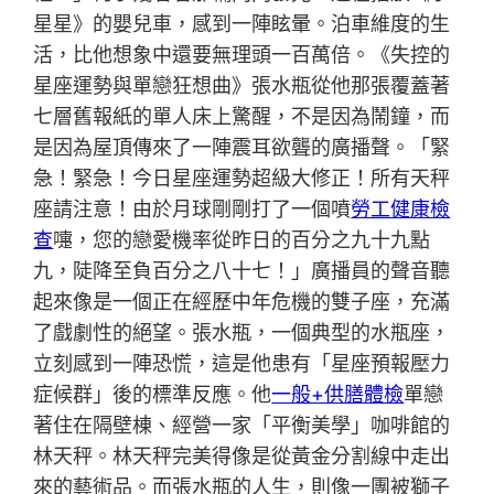
星星》的嬰兒車，感到一陣眩暈。泊車維度的生
活，比他想象中還要無理頭一百萬倍。《失控的
星座運勢與單戀狂想曲》張水瓶從他那張覆蓋著
七層舊報紙的單人床上驚醒，不是因為鬧鐘，而
是因為屋頂傳來了一陣震耳欲聾的廣播聲。「緊
急！緊急！今日星座運勢超級大修正！所有天秤
座請注意！由於月球剛剛打了一個噴
勞工健康檢
查
嚏，您的戀愛機率從昨日的百分之九十九點
九，陡降至負百分之八十七！」廣播員的聲音聽
起來像是一個正在經歷中年危機的雙子座，充滿
了戲劇性的絕望。張水瓶，一個典型的水瓶座，
立刻感到一陣恐慌，這是他患有「星座預報壓力
症候群」後的標準反應。他
一般+供膳體檢
單戀
著住在隔壁棟、經營一家「平衡美學」咖啡館的
林天秤。林天秤完美得像是從黃金分割線中走出
來的藝術品。而張水瓶的人生，則像一團被獅子