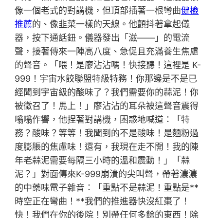
像一個老式的對講機，但頂部插著一根彎曲
健檢
推薦
的、像韭菜一樣的天線。他顫抖著拿起儀
器，按下通話鈕。儀器發出「滋——」的電流
聲，接著傳來一陣高八度、急促且充滿養生焦慮
的聲音。「喂！是廖沾沾嗎！快接聽！這裡是 K-
999！宇宙水餃聯盟特級特務！你那邊是不是已
經聞到宇宙級的酸味了？我們需要你的蒜泥！你
被徵召了！馬上！」廖沾沾的耳朵被這聲音震得
嗡嗡作響，他捏著對講機，困惑地喊道：「特
務？酸味？等等！我聞到的不是酸味！是麵粉過
度膨脹的焦慮味！還有，我現在走不開！我的陳
年老蒜泥需要每隔三小時的溫和震動！」「蒜
泥？」對面傳來K-999崩潰的尖叫聲，帶著濃濃
的中藥味電子雜音：「重點不是蒜泥！重點是**
時空正在彎曲！**我們的推進器快沒紅棗了！
快！我們在你的後院！別帶任何多餘的東西！除