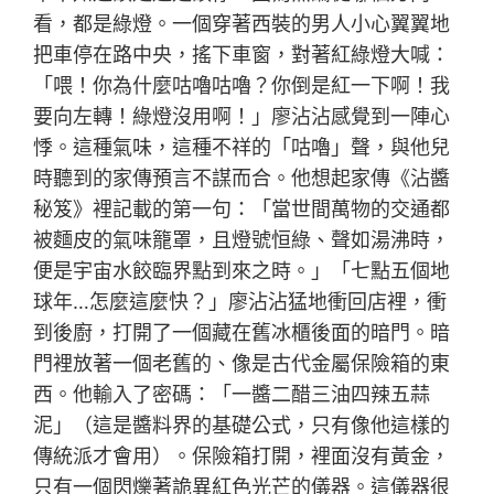
看，都是綠燈。一個穿著西裝的男人小心翼翼地
把車停在路中央，搖下車窗，對著紅綠燈大喊：
「喂！你為什麼咕嚕咕嚕？你倒是紅一下啊！我
要向左轉！綠燈沒用啊！」廖沾沾感覺到一陣心
悸。這種氣味，這種不祥的「咕嚕」聲，與他兒
時聽到的家傳預言不謀而合。他想起家傳《沾醬
秘笈》裡記載的第一句：「當世間萬物的交通都
被麵皮的氣味籠罩，且燈號恒綠、聲如湯沸時，
便是宇宙水餃臨界點到來之時。」「七點五個地
球年…怎麼這麼快？」廖沾沾猛地衝回店裡，衝
到後廚，打開了一個藏在舊冰櫃後面的暗門。暗
門裡放著一個老舊的、像是古代金屬保險箱的東
西。他輸入了密碼：「一醬二醋三油四辣五蒜
泥」（這是醬料界的基礎公式，只有像他這樣的
傳統派才會用）。保險箱打開，裡面沒有黃金，
只有一個閃爍著詭異紅色光芒的儀器。這儀器很