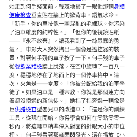
她走到何手殘面前，輕蔑地掃了一眼他那輛
身體
健康檢查
垂直貼在牆上的掀背車，語氣冰冷。
「新手，你的車技像一團混亂的毛線球。你污染
了泊車維度的純粹性。」「但你的後視鏡貼紙
——『永不放棄』，讓我看到了一絲愚蠢的勇
氣。」車影大人突然掏出一個像是遙控器的裝
置，對著何手殘的車子按了一下。何手殘的車子
從
餐飲業體檢
牆上脫落，在空中旋轉了一百八十
度，穩穩地停在了地面上的一個停車格中。這
次，夾角是——零度。「你被分配給我的泊車學
徒了。如果泊車是一種宗教，你就是那個連方向
盤都沒摸過的新信徒。」她指了指旁邊一輛像是
巨
供膳檢查
型嬰兒車的改造車：「這是你的訓練
工具，從現在開始，你得學會如何在零點零零一
秒內，將這輛車精準停入對面的針眼大小的車位
裡。」何手殘看著那輛閃閃發光、還在播放《小