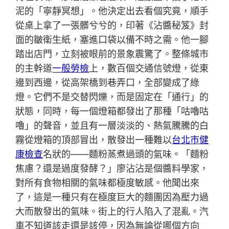
泥的「寧靜冥想」。他決定出去看個究竟，順手
從桌上拿了一張髒兮兮的，印著《沾醬秘笈》封
面的皺衛生紙，塞進口袋以備不時之需。他一腳
踏出店門，立刻被眼前的景象震驚了。整條城市
的主幹道
一般勞檢
上，數百個交通信號燈，從東
邊到西邊，從高架橋到巷弄口，全部變成了綠
燈。它們不是交替閃爍，而是固定在「通行」的
狀態，同時，每一個燈箱都發出了那種「咕嚕咕
嚕」的聲音，並且有一層淡淡的、熱氣騰騰的白
霧從燈箱的頂部冒出，散發出一種難以
台北巿健
康檢查
名狀的——麵粉蒸煮過頭的氣味。「麵粉
焦慮？還是過度發酵？」廖沾沾是個醬料學家，
對所有食物相關的氣味都極度敏感。他聞出來
了，這是一種只有在極度巨大的麵團因為壓力過
大而散發出的氣味。街上的行人陷入了混亂。汽
車不知道該走還是該停，因為無論從哪個方向