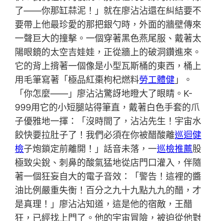
了——你那缸蒜泥！」就在廖沾沾還在糾結要不
要帶上他最珍愛的那把銀勺時，外面的牆壁傳來
一聲巨大的撞擊。一個穿著黑色燕尾服、戴著太
陽眼鏡的太空吉娃娃，正從牆上的破洞鑽進來。
它的背上揹著一個像是小型瓦斯桶的東西，桶上
用毛筆寫著「極品紅棗枸杞燃料
勞工體健
」。
「你怎麼——」廖沾沾驚訝地瞪大了眼睛。K-
999用它的小短腿站得筆直，戴著白色手套的爪
子優雅地一揮：「沒時間了，沾沾先生！宇宙水
餃快要拉肚子了！我們必須在你被醋酸離
巡迴健
檢
子炮鎖定前離開！」話音未落，一
巡檢推薦
股
極致尖銳、刺鼻的酸氣猛地從店門口灌入，伴隨
著一個狂妄自大的電子音效：「警告！這裡的醬
油比例嚴重失衡！百分之九十九點九九的醋，才
是真理！」廖沾沾知道，這是他的宿敵，王醋
狂，已經找上門了。他的宇宙冒險，被迫從他對