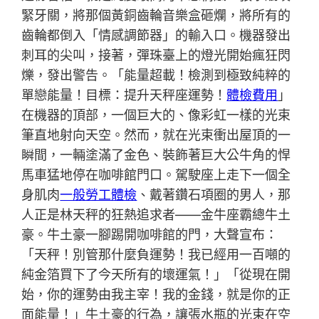
緊牙關，將那個黃銅齒輪音樂盒砸爛，將所有的
齒輪都倒入「情感調節器」的輸入口。機器發出
刺耳的尖叫，接著，彈珠臺上的燈光開始瘋狂閃
爍，發出警告。「能量超載！檢測到極致純粹的
單戀能量！目標：提升天秤座運勢！
體檢費用
」
在機器的頂部，一個巨大的、像彩虹一樣的光束
筆直地射向天空。然而，就在光束衝出屋頂的一
瞬間，一輛塗滿了金色、裝飾著巨大公牛角的悍
馬車猛地停在咖啡館門口。駕駛座上走下一個全
身肌肉
一般勞工體檢
、戴著鑽石項圈的男人，那
人正是林天秤的狂熱追求者——金牛座霸總牛土
豪。牛土豪一腳踢開咖啡館的門，大聲宣布：
「天秤！別管那什麼負運勢！我已經用一百噸的
純金箔買下了今天所有的壞運氣！」「從現在開
始，你的運勢由我主宰！我的金錢，就是你的正
面能量！」牛土豪的行為，讓張水瓶的光束在空