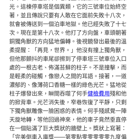
光。這棟停車塔是個異類，它的三號車位始終空
著，並且傳說只要有人敢在它面前失敗十八次，
就會被傳送到一個泊車地獄。他已經失敗了十七
次。現在是第十八次。他打了方向盤，車頭朝著
銅獨角獸的方向猛地偏轉。後視鏡發出最後的溫
柔提醒：「再見，世界。」他沒有撞上獨角獸，
但他那顫抖的車尾卻擦到了停車塔三號車位入口
處的一根古老、佈滿苔蘚的柱子。不是撞擊，而
是輕柔的碰觸，像戀人之間的耳語。接著，一道
濃郁的、像薄荷口香糖一樣的綠色光芒。猛地從
柱子爆發出來，瞬間吞噬了何手
健檢費用
殘和他
的掀背車。光芒消失後，窄巷恢復了平靜，只剩
下獨角獸雕像一臉困惑的表情。何手殘感覺一陣
天旋地轉，等他回過神來，他的車子竟然垂直停
在一個貼滿了巨大獎狀的牆壁上。獎狀上寫著：
「完美倒車入庫獎——第零點零零零零零九度偏