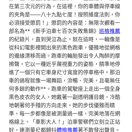
在第三次元的行為，在這裡，你的車體與停車線
的夾角是——八十九點七度！按照維度法則，你
必須接受懲罰！」懲罰的內容是：無限次觀看一
部名為**《新手泊車七百次失敗集錦》
巡檢推薦
的紀錄片，直到哭泣為止。就在這時，一輛像是
從科幻電影裡開出來的黑色跑車，優雅地從網格
的邊緣漂移而過。跑車的輪胎發出令人陶醉的摩
擦聲，它以一種近乎蔑視重力的姿態，精準地停
進了一個只有它車身尺寸寬度的停車格中。那泊
車的過程就像一場舞蹈，流暢、完美，且毫無任
何多餘的動作**。跑車的駕駛座上走出一個全身
黑色皮衣的女人，她戴著一副透明護目鏡，冷酷
地朝著何手殘的方向走來。她的步伐優雅而精
準，每一步都像是被測量過一樣，完美地落在網
格線上。「車影大人！」泊車警察們立刻立正站
好，連測量尺都顫抖
體檢推薦
著不敢發出聲音。