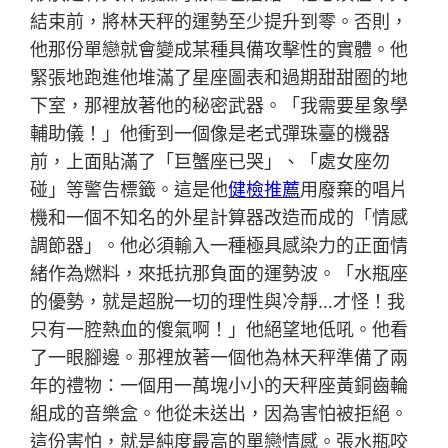
結束前，將林天秤的運勢至少提升到零。否則，
他那份單戀就會變成某種具備攻擊性的實體。他
緊張地跑進他堆滿了星座圖表和過期甜甜圈的地
下室，那裡放著他的秘密武器。「我需要星象學
輔助儀！」他衝到一個像是老式彈珠臺的機器
前，上面貼滿了「巨蟹座已哭」、「處女座勿
碰」等警告標籤。這是他
健檢推薦
用廢棄的唱片
機和一個不知名的外星計算器改造而成的「情感
調節器」。他必須輸入一種極具感染力的正面情
緒作為燃料，來抵抗那負面的運勢波。「水瓶座
的優勢，就是超脫一切的理性與冷靜…才怪！我
只有一腔熱血的傻氣啊！」他絕望地低吼。他看
了一眼腳邊。那裡放著一個他為林天秤準備了兩
年的禮物：一個用一萬塊小小的天秤座黃銅齒輪
組成的音樂盒。他從未送出，因為害怕被拒絕。
這份害怕，就是純度最高的單戀情感。張水瓶咬