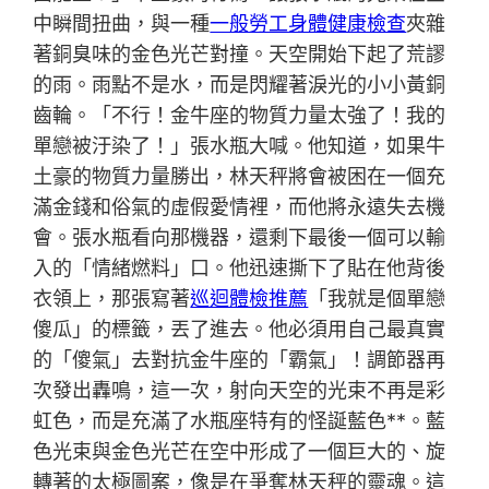
中瞬間扭曲，與一種
一般勞工身體健康檢查
夾雜
著銅臭味的金色光芒對撞。天空開始下起了荒謬
的雨。雨點不是水，而是閃耀著淚光的小小黃銅
齒輪。「不行！金牛座的物質力量太強了！我的
單戀被汙染了！」張水瓶大喊。他知道，如果牛
土豪的物質力量勝出，林天秤將會被困在一個充
滿金錢和俗氣的虛假愛情裡，而他將永遠失去機
會。張水瓶看向那機器，還剩下最後一個可以輸
入的「情緒燃料」口。他迅速撕下了貼在他背後
衣領上，那張寫著
巡迴體檢推薦
「我就是個單戀
傻瓜」的標籤，丟了進去。他必須用自己最真實
的「傻氣」去對抗金牛座的「霸氣」！調節器再
次發出轟鳴，這一次，射向天空的光束不再是彩
虹色，而是充滿了水瓶座特有的怪誕藍色**。藍
色光束與金色光芒在空中形成了一個巨大的、旋
轉著的太極圖案，像是在爭奪林天秤的靈魂。這