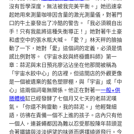
沒有哲學深度，無法被我完美平衡。」她迅速拿
起她用來測量咖啡因含量的激光測量儀，對著門
口的牛土豪發出了冷酷的警告。「我必須親自出
手！只有我能將這種失衡導正！」她對著牛土豪
和虛空中的張水瓶大喊。「愛？」林天秤的臉抽
動了一下，她對「愛」這個詞的定義，必須是情
感比例對等。《宇宙水餃與終極醬料師》第一
章：蒜泥與末日預兆廖沾沾坐在他那間被稱為
「宇宙水餃中心」的店裡，但這間店的外觀更像
是一個被遺棄的藍色塑膠棚，與「宇宙」或「中
心」這兩個詞毫無關係。他正在對著一
一般+供
膳體檢
缸已經發酵了七個月又七天的老蒜泥嘆
氣。「你還不夠靈動，我的蒜泥。」他輕聲細
語，彷彿在責備一個不上進的孩子。店內只有他
一個人，連蒼蠅都因為難以忍受那股陳年蒜頭混
合著鐵鏽與淡淡絕望的味道而選擇繞道飛行。今