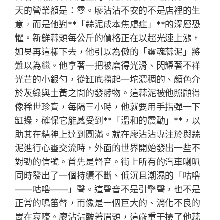
天的營業額是：零。廖沾沾不安的不是店裡的生
意，而是他對**「蒜泥成本焦慮症」**的深層恐
懼。新鮮蒜頭每公斤的價格正在以超光速上漲，
如果再這樣下去，他引以為傲的「靈魂蒜泥」將
難以為繼。他拿著一把被磨得光滑、閃耀著不祥
光芒的小銀勺，從缸底撈起一坨濃稠的、顏色介
於灰綠與土黃之間的發酵物。這蒜泥被他照顧得
像稀世珍寶，每隔三小時，他就要用手指彈一下
缸邊，確保它能感受到**「溫和的震動」**，以
助其在精神上達到圓滿。就在廖沾沾專注於與蒜
泥進行心靈交流時，外面的世界開始發出一些不
對勁的信號。首先是聲音。街上所有的汽車喇叭
同時發出了一個持續不斷、低沉且潮濕的「咕嚕
——咕嚕——」聲。這聲音不是引擎聲，也不是
正常的鳴笛聲，而像是一個巨大的、消化不良的
胃在哀嚎。廖沾沾皺著眉頭，這嚴重干擾了他蒜