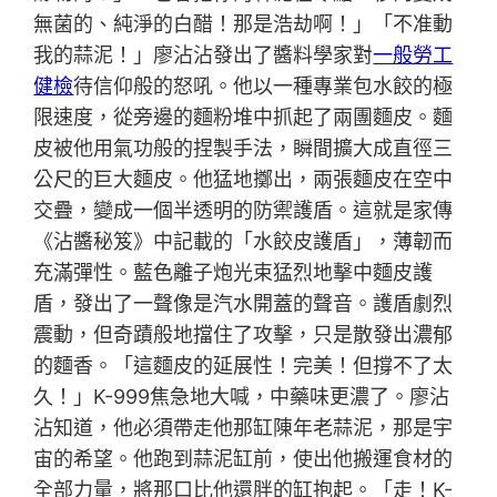
無菌的、純淨的白醋！那是浩劫啊！」「不准動
我的蒜泥！」廖沾沾發出了醬料學家對
一般勞工
健檢
待信仰般的怒吼。他以一種專業包水餃的極
限速度，從旁邊的麵粉堆中抓起了兩團麵皮。麵
皮被他用氣功般的捏製手法，瞬間擴大成直徑三
公尺的巨大麵皮。他猛地擲出，兩張麵皮在空中
交疊，變成一個半透明的防禦護盾。這就是家傳
《沾醬秘笈》中記載的「水餃皮護盾」，薄韌而
充滿彈性。藍色離子炮光束猛烈地擊中麵皮護
盾，發出了一聲像是汽水開蓋的聲音。護盾劇烈
震動，但奇蹟般地擋住了攻擊，只是散發出濃郁
的麵香。「這麵皮的延展性！完美！但撐不了太
久！」K-999焦急地大喊，中藥味更濃了。廖沾
沾知道，他必須帶走他那缸陳年老蒜泥，那是宇
宙的希望。他跑到蒜泥缸前，使出他搬運食材的
全部力量，將那口比他還胖的缸抱起。「走！K-