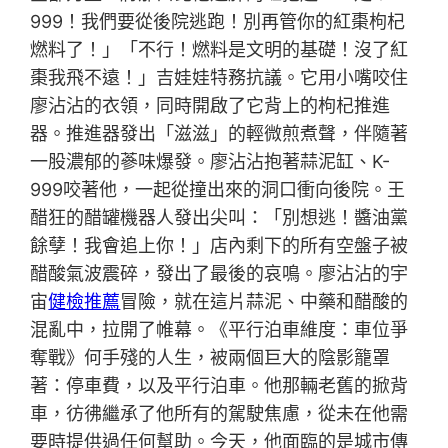
999！我們要從後院逃跑！別再管你的紅棗枸杞
燃料了！」「不行！燃料是文明的基礎！沒了紅
棗我飛不遠！」吉娃娃特務抗議。它用小嘴咬住
廖沾沾的衣領，同時開啟了它背上的枸杞推進
器。推進器發出「滋滋」的輕微煎煮聲，伴隨著
一股濃郁的蔘味爆發。廖沾沾抱著蒜泥缸、K-
999咬著他，一起從撞出來的洞口衝向後院。王
醋狂的醋罐機器人發出尖叫：「別想逃！醬油黨
餘孽！我會追上你！」店內剩下的所有空盤子被
醋酸氣波震碎，發出了最後的哀鳴。廖沾沾的宇
宙
健檢推薦
冒險，就在這片蒜泥、中藥和醋酸的
混亂中，拉開了帷幕。《平行泊車維度：車位爭
奪戰》何手殘的人生，被兩個巨大的陰影籠罩
著：停車費，以及平行泊車。他那輛老舊的掀背
車，彷彿繼承了他所有的駕駛焦慮，從未在他需
要時提供過任何幫助。今天，他面臨的是城市傳