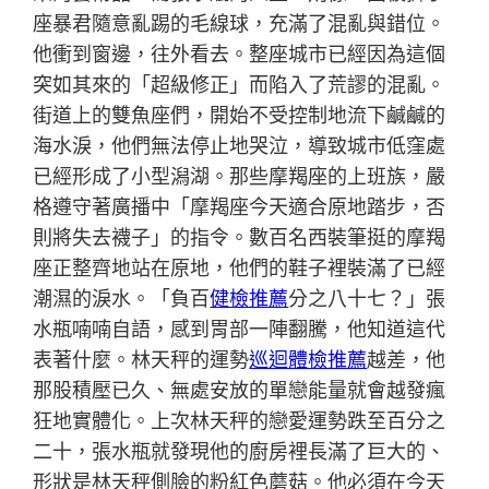
座暴君隨意亂踢的毛線球，充滿了混亂與錯位。
他衝到窗邊，往外看去。整座城市已經因為這個
突如其來的「超級修正」而陷入了荒謬的混亂。
街道上的雙魚座們，開始不受控制地流下鹹鹹的
海水淚，他們無法停止地哭泣，導致城市低窪處
已經形成了小型潟湖。那些摩羯座的上班族，嚴
格遵守著廣播中「摩羯座今天適合原地踏步，否
則將失去襪子」的指令。數百名西裝筆挺的摩羯
座正整齊地站在原地，他們的鞋子裡裝滿了已經
潮濕的淚水。「負百
健檢推薦
分之八十七？」張
水瓶喃喃自語，感到胃部一陣翻騰，他知道這代
表著什麼。林天秤的運勢
巡迴體檢推薦
越差，他
那股積壓已久、無處安放的單戀能量就會越發瘋
狂地實體化。上次林天秤的戀愛運勢跌至百分之
二十，張水瓶就發現他的廚房裡長滿了巨大的、
形狀是林天秤側臉的粉紅色蘑菇。他必須在今天