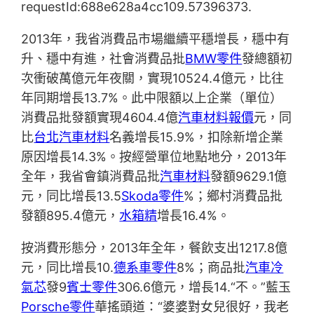
requestId:688e628a4cc109.57396373.
2013年，我省消費品市場繼續平穩增長，穩中有
升、穩中有進，社會消費品批
BMW零件
發總額初
次衝破萬億元年夜關，實現10524.4億元，比往
年同期增長13.7%。此中限額以上企業（單位）
消費品批發額實現4604.4億
汽車材料報價
元，同
比
台北汽車材料
名義增長15.9%，扣除新增企業
原因增長14.3%。按經營單位地點地分，2013年
全年，我省會鎮消費品批
汽車材料
發額9629.1億
元，同比增長13.5
Skoda零件
%；鄉村消費品批
發額895.4億元，
水箱精
增長16.4%。
按消費形態分，2013年全年，餐飲支出1217.8億
元，同比增長10.
德系車零件
8%；商品批
汽車冷
氣芯
發9
賓士零件
306.6億元，增長14.“不。”藍玉
Porsche零件
華搖頭道：“婆婆對女兒很好，我老