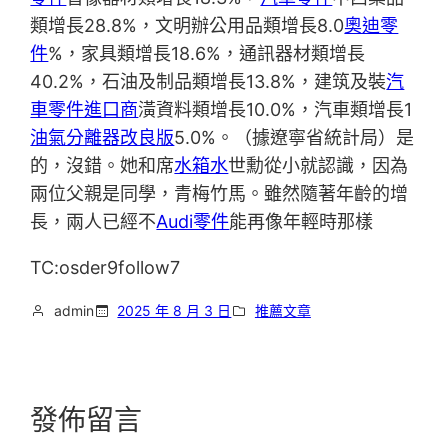
類增長28.8%，文明辦公用品類增長8.0
奧迪零
件
%，家具類增長18.6%，通訊器材類增長
40.2%，石油及制品類增長13.8%，建筑及裝
汽
車零件進口商
潢資料類增長10.0%，汽車類增長1
油氣分離器改良版
5.0%。（據遼寧省統計局）是
的，沒錯。她和席
水箱水
世勳從小就認識，因為
兩位父親是同學，青梅竹馬。雖然隨著年齡的增
長，兩人已經不
Audi零件
能再像年輕時那樣
TC:osder9follow7
admin
2025 年 8 月 3 日
推薦文章
發佈留言