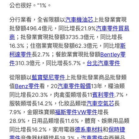
公也很好。”1%。
分行業看，全省限額以
汽車機油芯
上批發業實現
批發額496.4億元，同比增長21.9%
汽車零件貿易
商
；批發業實現批發額3735.3億元，同比增長
16.3%；住宿業實現批發額62.3億元，同比增
斯
柯達零件
長2.7%；餐飲業實現批發額
Bentley零
件
310.3億元，同比增長5.7%。
台北汽車零件
從限額以
藍寶堅尼零件
上批發批發業商品批發類
值
Benz零件
看，20
汽車零件報價
13年，糧油類
同比增長20.3%，肉禽蛋類增長11
賓利零件
.7%，
服裝類增長14.2%，化妝品類增
汽車空氣芯
長
7.9%，金銀珠寶類
福斯零件
VW零件
增長
28.9%，日用品類增長11.6%，體育、娛樂用品類
同比增長16.2%，家用電器
德系車材料
和
保時捷
零件
音像器材類增長18.3%，
汽車零件
中西藥品