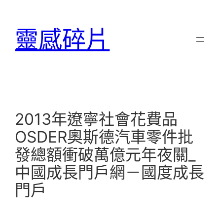
跳
至
靈感碎片
主
要
內
容
2013年遼寧社會花費品
OSDER奧斯德汽車零件批
發總額衝破萬億元年夜關_
中國成長門戶網－國度成長
門戶