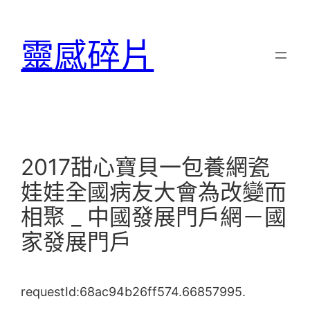
跳
至
靈感碎片
主
要
內
容
2017甜心寶貝一包養網瓷
娃娃全國病友大會為改變而
相聚 _ 中國發展門戶網－國
家發展門戶
requestId:68ac94b26ff574.66857995.