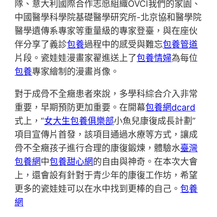
隊、意大利國際合作志愿組織OVCI我們的家園、
中國醫學科學院基礎醫學研究所-北京協和醫學院
醫學遺傳系專家等重量級的專家登臺，與在座伙
伴分享了義診
包養
過程中的感受與難忘
包養管道
片段。瓷娃娃漫畫家翟進送上了
包養情婦
為每位
包養
專家繪制的漫畫肖像。
對于成骨不全癥患者來說，多學科綜合介入非常
重要，早期預防更加重要。在開幕
包養網dcard
式上，“
女大生包養俱樂部
小魚兒康復成長計劃”
項目宣傳片首發，該項目通過水療等方式，讓成
骨不全癥孩子進行合理的康復鍛煉，體驗水
臺灣
包養網
中
包養甜心網
的自由與神奇。在本次大會
上，還會設有針對于青少年的康復工作坊，希望
更多的瓷娃娃可以在水中找到更棒的自己。
包養
網