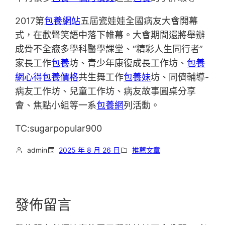
2017第
包養網站
五屆瓷娃娃全國病友大會開幕
式，在歡聲笑語中落下帷幕。大會期間還將舉辦
成骨不全癥多學科醫學課堂、“精彩人生同行者”
家長工作
包養
坊、青少年康復成長工作坊、
包養
網心得
包養價格
共生舞工作
包養妹
坊、同儕輔導-
病友工作坊、兒童工作坊、病友故事圓桌分享
會、焦點小組等一系
包養網
列活動。
TC:sugarpopular900
admin
2025 年 8 月 26 日
推薦文章
發佈留言