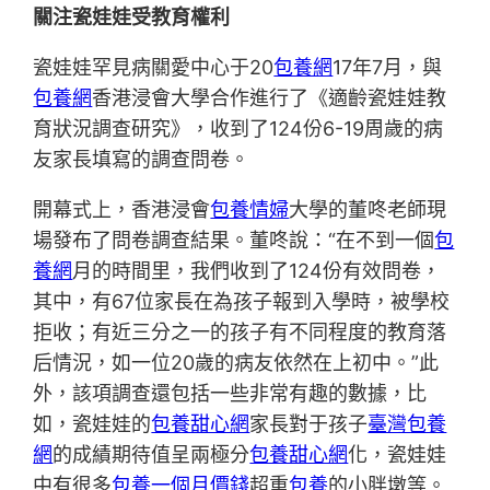
關注瓷娃娃受教育權利
瓷娃娃罕見病關愛中心于20
包養網
17年7月，與
包養網
香港浸會大學合作進行了《適齡瓷娃娃教
育狀況調查研究》，收到了124份6-19周歲的病
友家長填寫的調查問卷。
開幕式上，香港浸會
包養情婦
大學的董咚老師現
場發布了問卷調查結果。董咚說：“在不到一個
包
養網
月的時間里，我們收到了124份有效問卷，
其中，有67位家長在為孩子報到入學時，被學校
拒收；有近三分之一的孩子有不同程度的教育落
后情況，如一位20歲的病友依然在上初中。”此
外，該項調查還包括一些非常有趣的數據，比
如，瓷娃娃的
包養甜心網
家長對于孩子
臺灣包養
網
的成績期待值呈兩極分
包養甜心網
化，瓷娃娃
中有很多
包養一個月價錢
超重
包養
的小胖墩等。