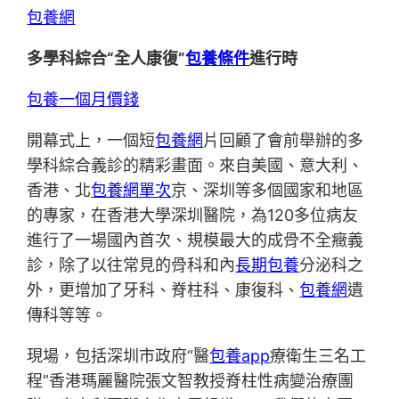
包養網
多學科綜合“全人康復”
包養條件
進行時
包養一個月價錢
開幕式上，一個短
包養網
片回顧了會前舉辦的多
學科綜合義診的精彩畫面。來自美國、意大利、
香港、北
包養網單次
京、深圳等多個國家和地區
的專家，在香港大學深圳醫院，為120多位病友
進行了一場國內首次、規模最大的成骨不全癥義
診，除了以往常見的骨科和內
長期包養
分泌科之
外，更增加了牙科、脊柱科、康復科、
包養網
遺
傳科等等。
現場，包括深圳市政府“醫
包養app
療衛生三名工
程”香港瑪麗醫院張文智教授脊柱性病變治療團