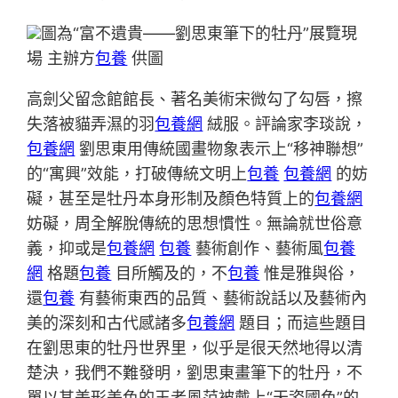
圖為“富不遺貴——劉思東筆下的牡丹”展覽現
場 主辦方
包養
供圖
高劍父留念館館長、著名美術宋微勾了勾唇，擦
失落被貓弄濕的羽
包養網
絨服。評論家李琰說，
包養網
劉思東用傳統國畫物象表示上“移神聯想”
的“寓興”效能，打破傳統文明上
包養
包養網
的妨
礙，甚至是牡丹本身形制及顏色特質上的
包養網
妨礙，周全解脫傳統的思想慣性。無論就世俗意
義，抑或是
包養網
包養
藝術創作、藝術風
包養
網
格題
包養
目所觸及的，不
包養
惟是雅與俗，
還
包養
有藝術東西的品質、藝術說話以及藝術內
美的深刻和古代感諸多
包養網
題目；而這些題目
在劉思東的牡丹世界里，似乎是很天然地得以清
楚決，我們不難發明，劉思東畫筆下的牡丹，不
單以其美形美色的王者風范被戴上“天姿國色”的