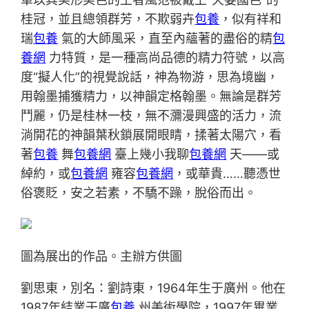
桂冠，並且總領群芳，不欺弱卉
包養
，似有祥和
瑞
包養
氣的大師風采，直至內蘊著的盡俗的精
包
養網
力特質，是一種高尚品德的精力符號，以高
度“擬人化”的視覺說話，神為物游，思為境幽，
用翰墨捕獲精力，以神韻定格翰墨。無論是群芳
鬥麗，仍是桂林一枝，無不瀰漫興盛的活力，流
淌開花的神韻葉秋鎖展開眼睛，揉著太陽穴，看
著
包養
舞
包養網
臺上幾小我聊
包養網
天——或
綽約，或
包養網
雍容
包養網
，或華貴……聽憑世
俗褒貶，安之若素，不驕不躁，脫俗而出。
圖為展出的作品。主辦方供圖
劉思東，別名：劉詩東，1964年生于廣州。他在
1987年結業于廣
包養
州美術學院，1997年畢業