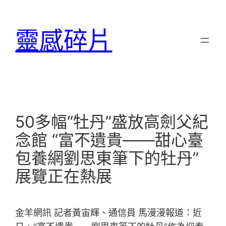
跳
至
靈感碎片
主
要
內
容
50多幅“牡丹”盛放高劍父紀
念館 “富不遺貴——甜心臺
包養網劉思東筆下的牡丹”
展覽正在熱展
金羊網訊 記者黃宙輝、通信員 馬漫漫報道：近