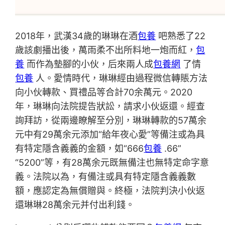
2018年，武漢34歲的琳琳在酒
包養
吧熟悉了22
歲該劇播出後，萬雨柔不出所料地一炮而紅，
包
養
而作為墊腳的小伙，后來兩人成
包養網
了情
包養
人。愛情時代，琳琳經由過程微信轉賬方法
向小伙轉款、買禮品等合計70余萬元。2020
年，琳琳向法院提告狀訟，請求小伙返還。經查
詢拜訪，從兩邊瞭解至分別，琳琳轉款的57萬余
元中有29萬余元添加“給年夜心愛”等備注或為具
有特定隱含義義的金額，如“666
包養
.66”
“5200”等，有28萬余元既無備注也無特定命字意
義。法院以為，有備注或具有特定隱含義義數
額，應認定為無償贈與。終極，法院判決小伙返
還琳琳28萬余元并付出利錢。