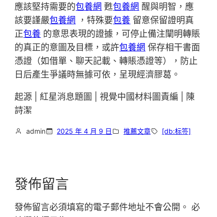
應該堅持需要的
包養網
甦
包養網
醒與明智，應
該要謹嚴
包養網
，特殊要
包養
留意保留證明真
正
包養
的意思表現的證據，可停止備注闡明轉賬
的真正的意圖及目標，或許
包養網
保存相干書面
憑證（如借單、聊天記載、轉賬憑證等），防止
日后產生爭議時無據可依，呈現經濟膠葛。
起源 | 紅星消息題圖 | 視覺中國材料圖責編 | 陳
詩潔
admin
2025 年 4 月 9 日
推薦文章
[db:标签]
發佈留言
發佈留言必須填寫的電子郵件地址不會公開。
必