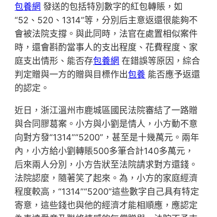
包養網
發送的包括特別數字的紅包轉賬，如
“52、520、1314”等，分別后主意返還很能夠不
會被法院支撐。與此同時，法官在處置相似案件
時，還會斟酌當事人的支出程度、花費程度、家
庭支出情形、能否存
包養網
在錯誤等原因，綜合
判定贈與一方的贈與目標作出
包養
能否應予返還
的認定。
近日，浙江溫州市鹿城區國民法院審結了一路贈
與合同膠葛案。小方與小劉是情人，小方動不意
向對方發“1314”“5200”，甚至是十幾萬元。兩年
內，小方給小劉轉賬500多筆合計140多萬元，
后來兩人分別，小方告狀至法院請求對方還錢。
法院認麼，隨著笑了起來。為，小方的家庭經濟
程度較高，“1314”“5200”這些數字自己具有特定
寄意，這些錢也與他的經濟才能相順應，應認定