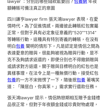
lawyer ：分別后哪些錢款能要回？
包養網
年夜
額轉賬可備注真正的意圖
四川謙亨lawyer firm 張天鴻lawyer 表現，在愛
情時代，為了促進情感，兩邊彼此轉賬紅包實屬
正常，但對于具有必定象征意義的“520”“1314”
等轉賬行動，這種具有特別寄義的轉賬，在沒有
明白
包養
闡明的情形下，凡是認定是情侶之間為
表達愛意的贈與，很能夠被視為贈與行動，是不
克不及夠請求返還的，即便分別也不得撤銷贈與
或請求對方返還。關于贈與目標明白的紅包也是
異樣事理，在法令上是一種無償行動，接受紅包
包養
的一方不宋微愣了一下，隨後抿
包養
著嘴笑
道：「陳居白，你真笨。」需求實行還款任務。
張天鴻lawyer 提示，情侶熱戀期相互贈予金錢禮
品很正常，但對于年夜額金錢或珍貴財物處理，