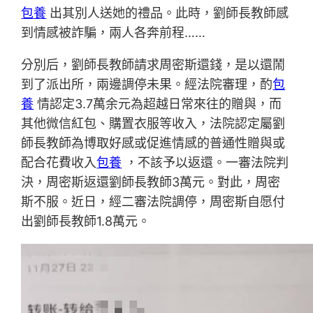
包養
出其別人送她的禮品。此時，劉師長教師感
到情感被詐騙，兩人各奔前程……
分別后，劉師長教師請求周密斯還錢，是以還鬧
到了派出所，兩邊調停未果。經法院審理，酌
包
養
情認定3.7萬余元為超越日常來往的贈與，而
其他微信紅包、購置衣服等收入，法院認定屬劉
師長教師為博取好感或促進情感的普通性贈與或
配合花費收入
包養
，不該予以返還。一審法院判
決，周密斯返還劉師長教師3萬元。對此，周密
斯不服。近日，經二審法院調停，周密斯自愿付
出劉師長教師1.8萬元。