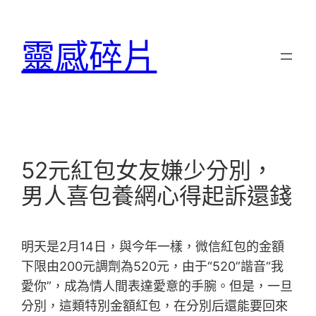
跳
至
靈感碎片
主
要
內
容
52元紅包女友嫌少分別，
男人喜包養網心得起訴還錢
明天是2月14日，與今年一樣，微信紅包的金額
下限由200元調劑為520元，由于“520”諧音“我
愛你”，成為情人間表達愛意的手腕。但是，一旦
分別，這類特別金額紅包，在分別后還能要回來