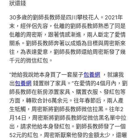
狀還錢
30多歲的劉師長教師是四川攀枝花人。2021年
末，經伴侶先容，仳離的劉師長教師熟悉了同是
仳離的周密斯，跟著情感漸進，兩人斷定了愛情
關系。劉師長教師奔著以成婚為目標與周密斯來
往，為表達愛意，劉師長教師還給周密斯發了幾
千元的微信紅包。
“她給我說她本身買了一套屋子
包養網
，就讓我
出
包養網
錢置辦了家具。”在愛情的4個月內，劉
師長教師在新房添置家具、購置衣服、發紅包等
方面，轉款合計6萬余元。往年春節后，兩人產
生牴觸，周密斯將劉師長教師微信拉黑。往年2
月14日，周密斯將劉師長教師從微信黑名單中拉
出，請求他給本身發紅包。劉師長教師發了一個
52元的紅包，周密斯厭棄他發的金額太少，還曬