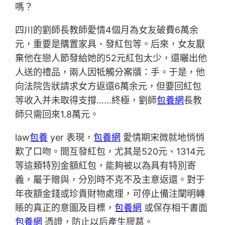
嗎？
四川的劉師長教師愛情4個月為女友破費6萬余
元，重要是購置家具、發紅包等。后來，女友厭
棄他在戀人節發給她的52元紅包太少，還曬出他
人送的禮品，兩人因牴觸分案牘：手。于是，他
向法院告狀請求女方返還6萬余元，但要回紅包
等收入并未取得支撐……終極，劉師
包養網
長教
師只需回來1.8萬元。
law
包養
yer 表現，
包養網
愛情期宋微就地悄悄
歎了口吻。間互發紅包，尤其是520元、1314元
等這類特別金額紅包，能夠被以為具有特別寄
義，屬于贈與，分別時不克不及主意返還。對于
年夜額金錢或珍貴財物處理，可停止備注闡明轉
賬的真正的意圖及目標，
包養網
或保存相干書面
包養網
憑證，防止以后產生膠葛。