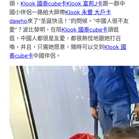
頭，
Klook 國泰cube卡
Klook 富邦J卡
跟一群中
國小伴侶一路給大師帶
Klook 永豐 大戶卡
dawho
來了“圣誕快活！”的問候。“中國人很不友
愛”？波比發明，在陌
Klook 國泰cube卡
頭逛
逛，中國人都很是友愛，都很熱忱地跟她打召
喚，并且，只需她愿意，隨時可以交到
Klook 國
泰cube卡
中國伴侶。