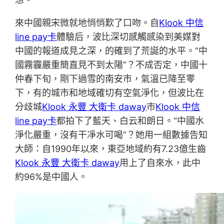
來中國親宋微就地悄悄歎了口吻。自
Klook 中信
line pay卡
體驗后，波比深切感觸感染到美媒對
中國的報道成見之深，的確到了荒誕的水平。“中
國霧霾嚴重簡直見不到太陽”？不成否定，中國十
仲春下旬，剛下過雪的南安市，氣溫已降至零
下，有的城市和地域確切有空氣淨化，但波比在
分歧城
Klook 永豐 大衛卡 daway
市
Klook 中信
line pay卡
都拍下了藍天、白云和朗日。“中國水
淨化嚴重，沒有干凈水可喝”？她用一組數據告知
大師：自1990年以來，東亞地域約有7.23億生齒
Klook 永豐 大衛卡 daway
用上了自來水，此中
約96%是中國人。