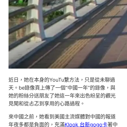
近日，她在本身的YouTu繫方法，只是從未聊過
天。be錄像頁上傳了一個“中國一年”的錄像，與
她的粉絲分送朋友了她這一年來出色紛呈的觀光
見聞和從忐忑到享用的心路過程。
來中國之前，她看到美國主流媒體對中國的報道
年夜多都是負面的，充滿
Klook 台新gogo卡
著中