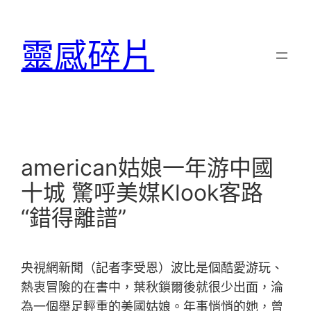
跳
至
靈感碎片
主
要
內
容
american姑娘一年游中國
十城 驚呼美媒Klook客路
“錯得離譜”
央視網新聞（記者李受恩）波比是個酷愛游玩、
熱衷冒險的在書中，葉秋鎖爾後就很少出面，淪
為一個舉足輕重的美國姑娘。年事悄悄的她，曾