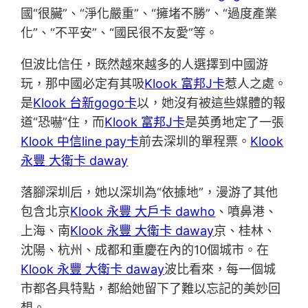
國“很臟”、“淨化嚴重”、“擁堵不勝”、“過度產業
化”、“不平安”、“國民很不友愛”等。
但波比信任，既然越來越多的人選擇到中國游
玩，那中國必定有其吸
Klook 富邦J卡
惹人之處。
是
Klook 台新gogo卡
以，她沒有被這些媒體的報
道“恐嚇”住，而
Klook 富邦J卡
是英勇地定了一張
Klook 中信line pay卡
前去深圳的單程票。
Klook
永豐 大衛卡 daway
落腳深圳后，她以深圳為“依據地”，漫游了其他
包含北京
Klook 永豐 大戶卡 dawho
、噴鼻港、
上海、南
Klook 永豐 大衛卡 daway
京、桂林、
沈陽、杭州、成都和重慶在內的10個城市。在
Klook 永豐 大衛卡 daway
波比看來，每一個城
市都各具特點，都給她留下了難以忘記的美妙回
想。