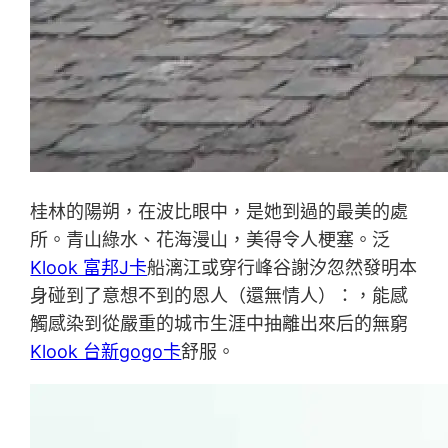
桂林的陽朔，在波比眼中，是她到過的最美的處
所。青山綠水、花海漫山，美得令人梗塞。泛
Klook 富邦J卡
船漓江或穿行峰谷謝汐忽然發明本
身碰到了意想不到的恩人（還無情人）：，能感
觸感染到從嚴重的城市生涯中抽離出來后的無窮
Klook 台新gogo卡
舒服。