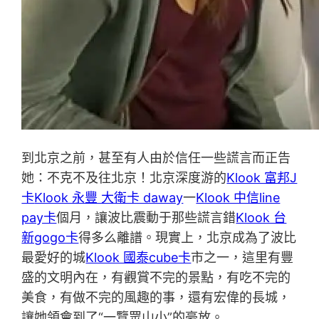
到北京之前，甚至有人由於信任一些謊言而正告
她：不克不及往北京！北京深度游的
Klook 富邦J
卡
Klook 永豐 大衛卡 daway
一
Klook 中信line
pay卡
個月，讓波比震動于那些謊言錯
Klook 台
新gogo卡
得多么離譜。現實上，北京成為了波比
最愛好的城
Klook 國泰cube卡
市之一，這里有豐
盛的文明內在，有觀賞不完的景點，有吃不完的
美食，有做不完的風趣的事，還有宏偉的長城，
讓她領會到了“一覽眾山小”的豪放。