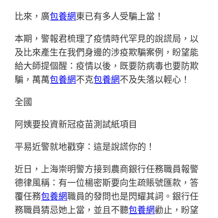
比來，廣
包養網
東已有多人受騙上當！
本期，警報君梳理了疫情時代罕見的說謊局，以
及比來產生在我們身邊的涉疫欺騙案例，盼望能
給大師提個醒：疫情以後，既要防病毒也要防欺
騙，萬萬
包養網
不克
包養網
不及失落以輕心！
全國
阿姨要投資新冠疫苗測試紙項目
平易近警就地戳穿：這是說謊你的！
近日，上海崇明警方接到農商銀行任務職員報警
德律風稱：有一位楊密斯要向生疏賬號匯款，答
覆任務
包養網
職員的發問也是閃耀其詞。銀行任
務職員猜忌她上當，並且不聽
包養網
勸止，盼望