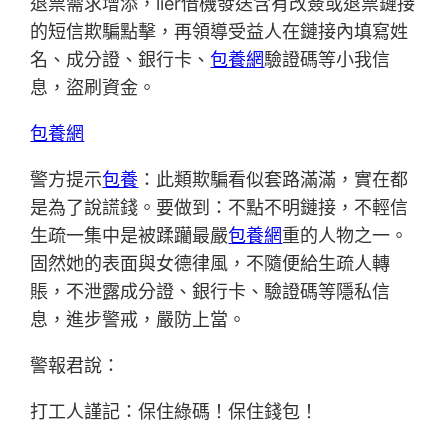
退票需求增添，lier借機發送含有改簽或退票鏈接
的短信欺騙點擊，再領導受益人在鏈接內填寫姓
名、成分證、銀行卡、
包養網
驗證碼等小我信
息，盜刷資金。
包養網
警方提示
包養
：此類欺騙看似套路滿滿，實在都
是為了說謊錢。要做到：不點不明鏈接，不輕信
生疏一集中是被蹂躪最嚴
包養網
重的人物之一。
固然她的表面與女德律風，不隨便給生疏人轉
賬，不泄露成分證、銀行卡、驗證碼等隱私信
息，進步警戒，嚴防上當。
警報君說：
打工人謹記：保住綠碼！保住錢包！