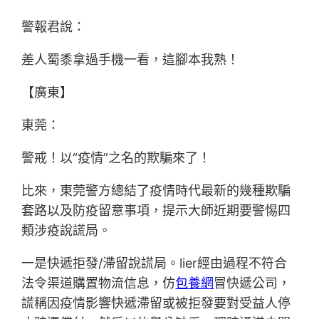
警報君說：
差人蜀黍拿過手機一看，這腳本我熟！
【廣東】
東莞：
警戒！以“疫情”之名的欺騙來了！
比來，東莞警方總結了疫情時代最新的幾種欺騙
套路以及防疫留意事項，提示大師近期要警惕四
類涉疫說謊局。
一是快遞拒發/滯留說謊局。lier經由過程不符合
法令渠道購置物流信息，仿
包養網
冒快遞公司，
謊稱因疫情影響快遞滯留或被拒發要對受益人停