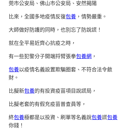
莞市公安局、佛山市公安局、安然揭陽
比來，全國多地疫情反復
包養
，情勢嚴重。
大師做好防護的同時，也別忘了防說謊！
就在全平易近齊心抗疫之時，
有一些犯警分子開端捋臂張拳
包養網
，
包養
以疫情名義設置欺騙圈套、不符合法令斂
財。
比擬新
包養
的有投資疫苗項目說謊局，
比擬老套的有假充疫苗普查員等，
終
包養
極都是以投資、刷單等名義說
包養
謊
包養
你錢！