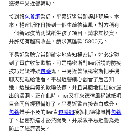
獲得平易近警輔助。
接到報
包養網
警后，平易近警當即趕赴現場。本
來，楊密斯昨日接到一個生疏德律風，對方稱有
一個新冠疫苗測試紙生孩子項目，請求其投資，
并許諾有超高收益，請求其匯款15800元。
平易近警聽完當即確定地告知楊密斯，她必定碰
到了電信收集欺騙。可是楊密斯對lier所謂的防疫
技巧是疑神疑
包養
鬼，平易近警讓楊密斯把手機
聊天記載給他看。平易近警細心翻看了后告知
她，這是典範的欺騙伎倆，并且具體地指出lier漏
出的漏洞。正在此時，lier又打來德律風稱試紙項
目合同曾經預備好了。平易近警直接表白成分，
包養
措手不及的lier直
包養網
接就把德律風掛
包養
了。楊密斯這才豁然開朗，并感激平易近警為她
防止了經濟喪失。