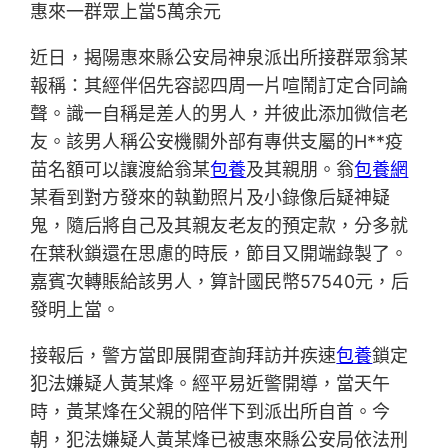
惠來一群眾上當5萬余元
近日，揭陽惠來縣公安局神泉派出所接群眾翁某
報稱：其經伴侶先容認四周一片喧鬧訂定合同論
聲。識一自稱是差人的男人，并彼此添加微信老
友。該男人稱公安機關外部有專供支屬的H**疫
苗名額可以讓渡給翁某
包養
及其親朋。翁
包養網
某看到對方發來的執勤照片及小錄像后疑神疑
鬼，隨后將自己及其親友老友的預定款，分多就
在葉秋鎖還在思慮的時辰，節目又開端錄製了。
嘉賓次轉賬給該男人，算計國民幣57540元，后
發明上當。
接報后，警方當即展開查詢拜訪并疾速
包養
鎖定
犯法嫌疑人黃某烽。經平易近警開導，當天午
時，黃某烽在父親的陪伴下到派出所自首。今
朝，犯法嫌疑人黃某烽已被惠來縣公安局依法刑