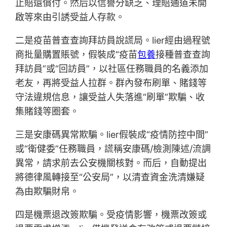
止賠還償付。然后以信譽分缺乏、理賠通道未開
啟等來由引誘受益人存款。
二是疫苗普查查詢拜訪員說謊局。lier經由過程號
商批量購置賬號，假裝成“疫苗
包養
接種普查查詢
拜訪員”或“回訪員”，以社區任務職員的名義添加
老友，再將受益人拉群。群內發布刷單、賭錢等
守法違規信息，讓受益人失落進“刷單”欺騙、收
集賭錢等圈套。
三是安康碼異常欺騙。lier假裝成“疫情防控中間”
或“衛健委”任務職員，謊稱安康碼/檢測陳述/流調
異常，請求前去公安機關核對。而后，自動提出
將德律風轉接至“公安局”，以清查資金洗清嫌疑
為由欺騙財帛。
四是機票退改簽欺騙。受疫情影響，機票改簽或