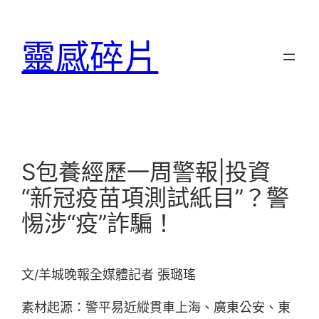
跳
至
靈感碎片
主
要
內
容
S包養經歷一周警報|投資
“新冠疫苗項測試紙目”？警
惕涉“疫”詐騙！
文/羊城晚報全媒體記者 張璐瑤
素材起源：警平易近縱貫車上海、廣東公安、東