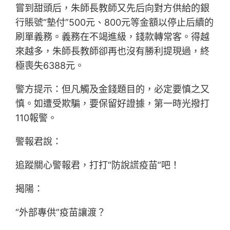
嘗到甜頭后，朱師長教師又先后向對方供給的銀
行賬號“墊付”500元、800元等金額以停止后續的
刷單義務。義務在不竭進級，錢款轉常客。得越
來越多，朱師長教師卻再也沒有勝利提現過，終
極喪失6388元。
警方提示：但凡觸及金錢題目的，必定要慎之又
慎。如遭受欺騙，要保留好證據，第一時光撥打
110報警。
警報君說：
追蹤關心警報君，打打“防說謊疫苗”吧！
揭陽：
“外部專供”疫苗讓渡？