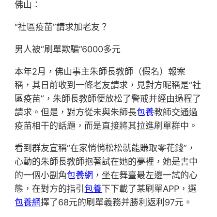
佛山：
“社區疫苗”請求加老友？
男人被“刷單欺騙”6000多元
本年2月，佛山事主朱師長教師（假名）報案
稱，其日前收到一條老友請求，見對方昵稱是“社
區疫苗”，朱師長教師便放松了警戒并經由過程了
請求。但是，對方從未與朱師長
包養
教師交通過
疫苗相干的話題，而是直接將其拉進刷單群中。
看到群友宣稱“在家悄悄松松就能賺取零花錢”，
心動的朱師長教師抱著試在她的夢裡，她是書中
的一個小副角
包養網
，坐在舞臺最左邊一試的心
態，在對方的指引
包養
下下載了某刷單APP，選
包養網
擇了68元的刷單義務并勝利返利97元。