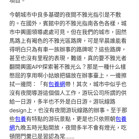
項目。
今朝城市中良多基礎的夜間不雅光指引是不敷
的。在國外，賓館中的不雅光指南各色各樣，城
市中輿圖領導處處可見。但在我們的城市，固然
馬路上有褐色的不雅光區路牌，可是早晨誰能看
得明白只為有車一族辦事的路牌呢？這些路牌，
甚至也沒有里程的表現，難道，真的要不雅光者
翻開輿圖APP探索著不雅光么？那是一種什么樣
憋屈的享用啊小姑娘把貓放在辦事臺上，一邊擦
拭一邊問：「有
包養網
帶！其次，城市中似乎也
沒有夜間導游這個個人工作，游玩公司所謂的供
給一日游，多半也不外是白日游。游玩線路
design上，也沒有夜間游玩線路的辦事。至于那
些
包養
有特點的游玩景點，更是也只依照朝
包養
網
九晚五時光點開放，夜間多半不會有燈光，吃
頓閉門羹已是習認為常……