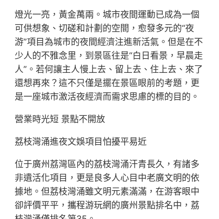
燈光一亮，黃金萬兩。城市夜間運動已成為一個
可供想象、切磋和計劃的空間，愈發多元的“夜
游”項目為城市的夜間經濟注進新活氣。但是在不
少人的不雅念里，到景區往是“白日看景，早晨走
人”。若何讓主人慢上去、留上去、住上去、來了
還想再來？這不只僅是擺在景區眼前的考題，更
是一座城市激活夜經濟而需求思慮的標的目的。
營業時光短 景點不開放
荔枝灣涌進夜文娛項目怕擾平易近
位于廣州荔灣區內的荔枝灣涌汗青長久，有諸多
非遺活化項目，更是良多人心目中老廣文明的依
據地。但荔枝灣涌雖文明元素滿滿，在游客眼中
卻評價平平，攜程游玩網的廣州景點排名中，荔
枝灣涌僅排名第35。