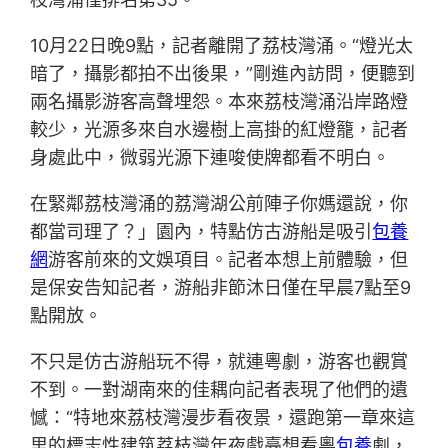
10月22日晚9點，記者離開了荔枝灣涌。“燈光太
暗了，攝影都拍不出後果，”剛進內訪問，便聽到
兩名攝影游客高聲埋怨。本來荔枝灣涌沿岸路燈
較少，光源多來自水邊樹上高掛的紅燈籠，記者
身處此中，微弱光源下連唆使牌都看不明白。
在緊鄰荔枝灣涌的荔灣湖公前陣子你媽還說，你
都當司理了？」園內，特點仿古游船是吸引
包養
網
游客前來的文娛項目。記者本想上前體驗，但
是保安告知記者，游船非節沐日僅在早晨7點至9
點開放。
不只是仿古游船玩不得，就連粵劇，游客也觀賞
不到。一對湖南來的佳耦向記者表現了他們的遺
憾：“特地來荔枝灣漫步看夜景，還跑第一章來這
里的標志性建筑荔枝灣年夜戲臺想看粵
包養
劇，