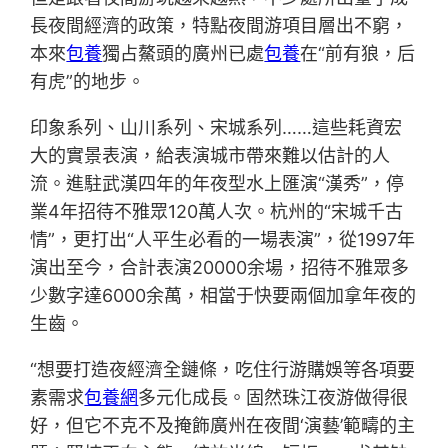
長夜間經濟的政策，特點夜間游項目層出不窮，
本來
包養
獨占鰲頭的廣州已處
包養
在“前有狼，后
有虎”的地步。
印象系列、山川系列、宋城系列……這些耗資宏
大的實景表演，給表演城市帶來難以估計的人
流。進駐武漢四年的年夜型水上匯演“漢秀”，停
業4年招待不雅眾120萬人次。杭州的“宋城千古
情”，更打出“人平生必看的一場表演”，從1997年
演出至今，合計表演20000余場，招待不雅眾多
少數字達6000余萬，相當于快要兩個加拿年夜的
生齒。
“想要打造夜經濟全鏈條，吃住行游購娛等各項要
素需求
包養網
多元化成長。固然珠江夜游做得很
好，但它不克不及掩飾廣州在夜間‘演藝’範疇的主