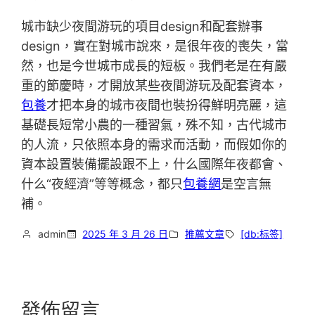
城市缺少夜間游玩的項目design和配套辦事
design，實在對城市說來，是很年夜的喪失，當
然，也是今世城市成長的短板。我們老是在有嚴
重的節慶時，才開放某些夜間游玩及配套資本，
包養
才把本身的城市夜間也裝扮得鮮明亮麗，這
基礎長短常小農的一種習氣，殊不知，古代城市
的人流，只依照本身的需求而活動，而假如你的
資本設置裝備擺設跟不上，什么國際年夜都會、
什么“夜經濟”等等概念，都只
包養網
是空言無
補。
admin
2025 年 3 月 26 日
推薦文章
[db:标签]
發佈留言