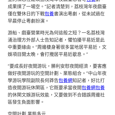
成果撲了一場空。”記者清楚到，荔枝灣年夜戲臺
僅在雙休日的下戰
包養
書演出粵劇，從未試過在
早晨停止粵劇扮演。
游船、戲臺營業時光為何這般之短？一名荔枝灣
涌治理方外部人士告知記者，懼怕擾平易近是此
中重要緣由。“周邊棲身著很多當地居平易近，文
娛項目開太晚，會打攪居平易近歇息。”
“要成長好夜間游玩，勝利安慰夜間經濟，要害應
做好夜間游玩的空間計劃、業態組合。”中山年夜
學游玩學院副院長何莽告
包養網
知記者，好比打
造夜間游玩休閑區，它既要承當夜間
包養網
包養
的休閑文娛游玩效能，又要做到不合錯誤周邊社
區發生負面影響。
空間計劃 業態多元