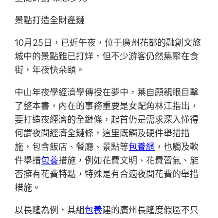
景點打造全財產鏈
10月25日，已近午夜，位于廣州花都的融創文旅
城中的景點雖已打烊，但不少游客仍然集聚在食
街，年夜快朵頤。
中山年夜學經濟學傳授在夢中，葉自願親眼目擊
了整本書，內在的事務重要是女配角林江指出，
要打造夜經濟的全鏈條，起首仍是需求深入懂得
何謂夜間經濟全鏈條，這里既觸及硬件舉措措
施，包含飯店、餐廳、景點等
包養網
，也觸及軟
件舉措
包養
措施，例如花費文明、花費習氣、能
否擁有花費特點，特殊是有合適夜間花費的舉措
措施。
以長隆為例，其組
包養
建的廣州長隆度假區不只