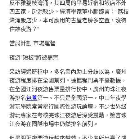
反不雅荔枝灣涌，其四周的平易近宿和飯店不外
四五家，房源較少。經濟學家董小麟婉言：“荔枝
灣涌飯店少，本可應用的古屋老房多空置，沒得
住誰夜游？”
當局計劃 市場運營
夜游“短板”將被補齊
采訪經過歷程中，多名業內助士分歧以為，廣州
夜游程度排在全國前列。據攜程門票平臺數據，
在全國江河夜游售票量排行榜中，廣州的珠江夜
游排名
包養
第一。不只是全國第一，中山年夜學
游玩學院常常舉行國際性游玩論壇，不少世界級
游玩專家在考核完珠江夜游后深受震動，婉言珠
江夜游在國際市場中仍然排名前列。
但是跟著夜間游玩越來越熱，不少處所出臺了成