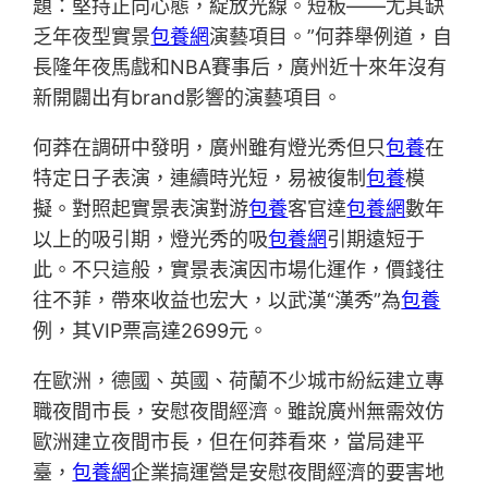
題：堅持正向心態，綻放光線。短板——尤其缺
乏年夜型實景
包養網
演藝項目。”何莽舉例道，自
長隆年夜馬戲和NBA賽事后，廣州近十來年沒有
新開闢出有brand影響的演藝項目。
何莽在調研中發明，廣州雖有燈光秀但只
包養
在
特定日子表演，連續時光短，易被復制
包養
模
擬。對照起實景表演對游
包養
客官達
包養網
數年
以上的吸引期，燈光秀的吸
包養網
引期遠短于
此。不只這般，實景表演因市場化運作，價錢往
往不菲，帶來收益也宏大，以武漢“漢秀”為
包養
例，其VIP票高達2699元。
在歐洲，德國、英國、荷蘭不少城市紛紜建立專
職夜間市長，安慰夜間經濟。雖說廣州無需效仿
歐洲建立夜間市長，但在何莽看來，當局建平
臺，
包養網
企業搞運營是安慰夜間經濟的要害地