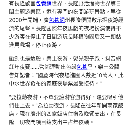
有長隆歡喜
包養網
世界、長隆野活潑物世界等日
間主題游樂區，還有專門的夜間游玩景點。早從
2000年開端，廣
包養網
州長隆便開啟示掘夜游經
濟的尾聲。長隆國際年夜馬戲的夜場扮演使得不
少游客在停止了日間游玩長隆植物園后又一頭鉆
進馬戲場，停止夜游。
融創也是這般，樂土夜游、熒光親子跑、抖音網
紅年夜賽……營銷運動出色紛
包養
呈，樂土公關
告知記者：“國慶時代夜場進園人數近10萬人，此
中水世界發布的家庭夜場票最受接待。”
“要拉動夜游，不單要讓游客游得好，還要吸引他
們住上去。”為拉動夜游，長隆在往年新開兩家飯
店，現在廣州的四家飯店住宿及晚餐支出，在長
隆一切夜間項目總支出中占年夜頭。